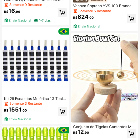
rcedor Copa
Somente 9 Restante
Venova Soprano YVS 100 Branca Y
16
amaha
Somente 5 Restante
R$
,99
824
R$
,00
Envio Nacional
4-7 dias
Envio Nacional
Kit 25 Escaletas Melódica 13 Tecla
s Azul New York
Somente 3 Restante
1551
R$
,00
Envio Nacional
Conjunto de Tigelas Cantantes Mini
12
atura - Tigela Cantante de Meditaç
R$
,90
ão, Som Claro e Melodioso, Adequa
do para Yoga, Meditação, Relaxame