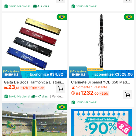
Envio Nacional
4-7 dias
Envio Nacional
Economize R$4,82
Economize R$528,00
Gaita De Boca Harmônica Diatônic
Clarinete Si bemol YCL-650 Madeir
23
a 24 Furos
a Profissional Top
Somente 1 Restante
R$
,18
-17%
Último dia
1232
R$
,00
-30%
Envio Nacional
4-7 dias
Vendedor Indicado
Envio Nacional