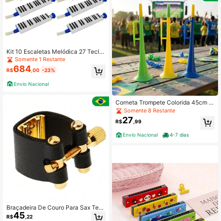
Kit 10 Escaletas Melódica 27 Tecla
s Azul New York
Somente 1 Restante
684
R$
,00
-23%
Envio Nacional
Corneta Trompete Colorida 45cm B
rasil Torcedor
Somente 8 Restante
27
R$
,99
Envio Nacional
4-7 dias
Braçadeira De Couro Para Sax Ten
45
or Ou Clarinete Músico Pro
R$
,22