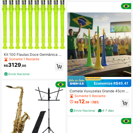
nto, Prática de Mindfulness, Cura d
e Chakras, Auto-Regulação, Presen
te Espiritual Único, Decoração Eleg
ante, Compacto e Portátil, Sons Cur
ativos
Kit 100 Flautas Doce Germânica Ve
rde Translucida FL 20G G NY
Somente 1 Restante
3129
R$
,00
Envio Nacional
Economize R$45,41
Corneta Vuvuzelas Grande 45cm T
orcedor Comemoração Brasil
Somente 5 Restante
12
R$
,59
-78%
Envio Nacional
4-7 dias