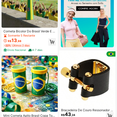
Corneta Bicolor Do Brasil Verde E A
marela Copa
Somente 5 Restante
13
R$
,98
-22%
Últimos 2 dias
Envio Nacional
4-7 dias
Braçadeira De Couro Ressonador S
43
axofonista Sax Alto Música
R$
,24
Mini Corneta Apito Brasil Copa Torc