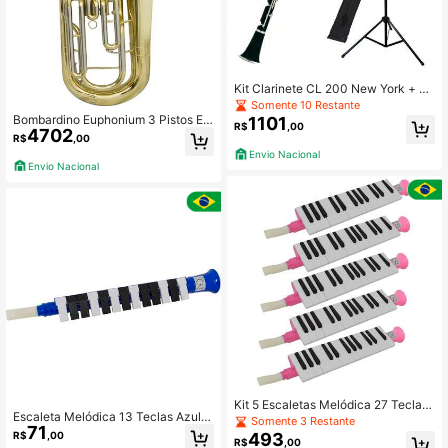
Kit Clarinete CL 200 New York + Es
tante de Partitura S1
Somente 10 Restante
Bombardino Euphonium 3 Pistos EP
1101
R$
,00
4702
200 Laqueado Dourado com Case
R$
,00
New York
Envio Nacional
Envio Nacional
Kit 5 Escaletas Melódica 27 Teclas
Escaleta Melódica 13 Teclas Azul N
Rosa New York
Somente 3 Restante
71
ew York
R$
,00
493
R$
,00