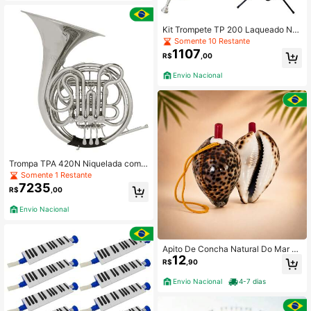
Kit Trompete TP 200 Laqueado Ne
w York + Estante de Partitura S1
Somente 10 Restante
1107
R$
,00
Envio Nacional
Trompa TPA 420N Niquelada com
Case New York
Somente 1 Restante
7235
R$
,00
Envio Nacional
Apito De Concha Natural Do Mar P
12
ercussão Musicalização
R$
,90
Envio Nacional
4-7 dias