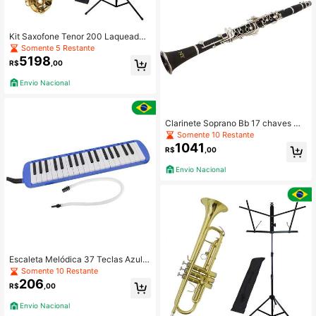
Kit Saxofone Tenor 200 Laqueado
New York + Estante de Partitura S1
Somente 5 Restante
5198
R$
,00
Envio Nacional
Clarinete Soprano Bb 17 chaves CL
200 com Case New York
Somente 10 Restante
1041
R$
,00
Envio Nacional
Escaleta Melódica 37 Teclas Azul
New York
Somente 10 Restante
206
R$
,00
Envio Nacional