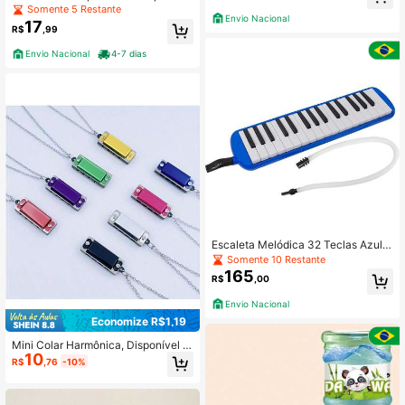
edor
Somente 5 Restante
Envio Nacional
17
R$
,99
Envio Nacional
4-7 dias
Escaleta Melódica 32 Teclas Azul
New York
Somente 10 Restante
165
R$
,00
Envio Nacional
Economize R$1,19
Mini Colar Harmônica, Disponível e
10
m Várias Cores. Este é um Instrume
R$
,76
-10%
nto Musical de Nível Básico, Perten
cente às Categorias de Harmônica,
Instrumento Musical e Série de Instr