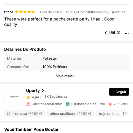
l***e
Tipo de Estilo: Estilo 1 / Cor: Multicolorido / Quantidade: Preto 12
These
were
perfect
for
a
bachelorette
party
I
had
.
Good
quality
.
Útil
(0)
Detalhes Do Produto
Material:
Poliéster
1.6K Seguidores
4,94
Composição:
100% Poliéster
Veja mais
1.6K Seguidores
4,94
Uparty
Seguir
1.6K Seguidores
4,94
Clientes recorrentes
Estabelecido há 1 ano
75K Vendido
fácil de usar (7000+)
ótima qualidade (2000+)
traje de festa (1000
1.6K Seguidores
4,94
Você Também Pode Gostar