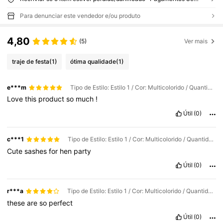
Para denunciar este vendedor e/ou produto
4,80
(5)
Ver mais
traje de festa
(1)
ótima qualidade
(1)
e***m
Tipo de Estilo: Estilo 1 / Cor: Multicolorido / Quantidade: Champanhe 12
Love
this
product
so
much
!
Útil
(0)
c***1
Tipo de Estilo: Estilo 1 / Cor: Multicolorido / Quantidade: Azul 12
Cute
sashes
for
hen
party
Útil
(0)
r***a
Tipo de Estilo: Estilo 1 / Cor: Multicolorido / Quantidade: Azul 12
these
are
so
perfect
Útil
(0)