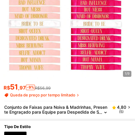
1/9
51
R$
,97
-9%
R$56,99
Queda de preço por tempo limitado
Conjunto de Faixas para Noiva & Madrinhas, Presen
4,80
te Engraçado para Equipe para Despedida de S
(5)
olteira, Acessórios de Decoração de Cintura pa
ra Mulheres, Suprimentos para Festa de Noiva (Pret
o, Azul, Rosa, Rosa)
Tipo De Estilo