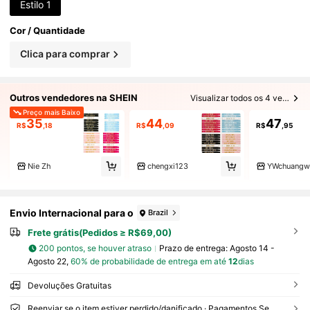
Estilo 1
Cor / Quantidade
Clica para comprar
Outros vendedores na SHEIN
Visualizar todos os 4 vendedores
Preço mais Baixo
35
44
47
R$
,18
R$
,09
R$
,95
Nie Zh
chengxi123
YWchuangw
Envio Internacional para o
Brazil
Frete grátis(Pedidos ≥ R$69,00)
200 pontos, se houver atraso
Prazo de entrega:
Agosto 14 -
Agosto 22,
60% de probabilidade de entrega em até
12
dias
Devoluções Gratuitas
Reenviar se o item estiver perdido/danificado · Pagamentos Seguros · Proteção de privacidade