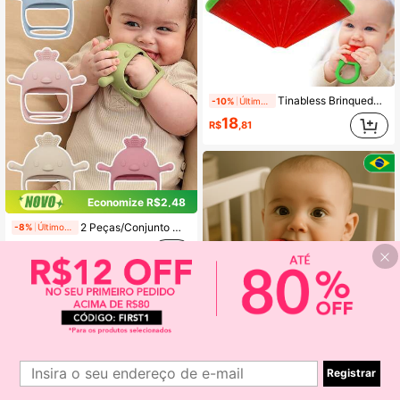
Tinabless Brinquedo de Dentição de Silicone em Formato de Melancia para Bebê, Brinquedo de Dentição Mastigável para Bebê, Acessório de Chupeta, Presente para Recém-Nascido, Adequado para Brincadeiras e Jogos Diários do Bebê
-10%
Últimos 1 dias
18
R$
,81
Economize R$2,48
2 Peças/Conjunto Mordedor de Pintinho para Bebê, Brinquedo de Dentição com Empunhadura, Mordedor de Luva Fácil de Segurar, Adequado para Bebês 0+
-8%
Últimos 1 dias
28
R$
,47
Estabelecido há 1 ano
Mordedor Bebê 100% Natural Super Macio Alívio Gengiva Livre de BPA Colorido e Divertido Brinquedo Banho Textoy Presente Enxoval
-60%
Registrar
15
R$
,99
100+ vendido