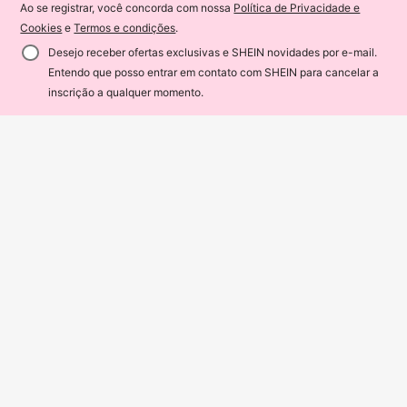
Envio Nacional
4-7 dias
Ao se registrar, você concorda com nossa
Política de Privacidade e
Cookies
e
Termos e condições
.
Desejo receber ofertas exclusivas e SHEIN novidades por e-mail.
Entendo que posso entrar em contato com SHEIN para cancelar a
ADICIONAR AO CARRINHO
16% OFF!
inscrição a qualquer momento.
Mordedor Chupeta Massageador Buba Azul Menino
-33%
19
R$
,99
Envio Nacional
4-7 dias
Mordedor Controle Remoto Infantil Super Macio Antistress
-36%
(100+)
20
R$
,90
90+ vendido
Envio Nacional
4-7 dias
Mordedor Chocalho Massageador Terapêutico Em Silicone, Bebê Infantil Colorido Brinquedo
-54%
22
R$
,90
100+ vendido