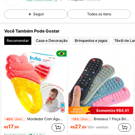
242 Seguidores
4,85
Seguir
Todos os itens
242 Seguidores
4,85
Você Também Pode Gostar
242 Seguidores
4,85
Recomendar
Casa e Decoração
Brinquedos e jogos
Têxtil de La
242 Seguidores
4,85
242 Seguidores
4,85
242 Seguidores
4,85
242 Seguidores
4,85
242 Seguidores
4,85
Economize R$4,01
Mordedor Com Água Massageador De Gengiva Sorvete Buba
Bneseus 1 Peça Brinquedo de Dentição de Silicone para Recém-Nascidos, Adequado para Meninos e Meninas como Presente de Natal, Halloween, Páscoa
-40%
Últimos 1 dias
-13%
Últimos 1 dias
17
27
R$
,99
R$
,89
100+ vendido
Envio Nacional
4-7 dias