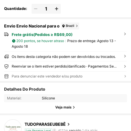
Quantidade:
Envio Envio Nacional para o
Brazil
Frete grátis(Pedidos ≥ R$69,00)
200 pontos, se houver atraso
Prazo de entrega:
Agosto 13 -
Agosto 18
Os itens desta categoria não podem ser devolvidos ou trocados.
Reenviar se o item estiver perdido/danificado · Pagamentos Seguros · Proteção de privacidade
Para denunciar este vendedor e/ou produto
Detalhes Do Produto
242 Seguidores
4,85
Material:
Silicone
242 Seguidores
4,85
Veja mais
242 Seguidores
4,85
TUDOPARASEUBEBÊ
d***m
seguido
1 dia atrás
Loja Parceira Local