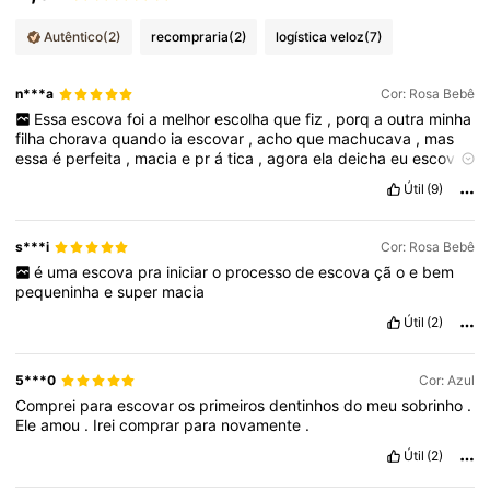
Autêntico
(2)
recompraria
(2)
logística veloz
(7)
n***a
Cor: Rosa Bebê
Essa
escova
foi
a
melhor
escolha
que
fiz
,
porq
a
outra
minha
filha
chorava
quando
ia
escovar
,
acho
que
machucava
,
mas
essa
é
perfeita
,
macia
e
pr
á
tica
,
agora
ela
deicha
eu
escovar
.
Útil
(9)
s***i
Cor: Rosa Bebê
é
uma
escova
pra
iniciar
o
processo
de
escova
çã
o
e
bem
pequeninha
e
super
macia
Útil
(2)
5***0
Cor: Azul
Comprei
para
escovar
os
primeiros
dentinhos
do
meu
sobrinho
.
Ele
amou
.
Irei
comprar
para
novamente
.
Útil
(2)