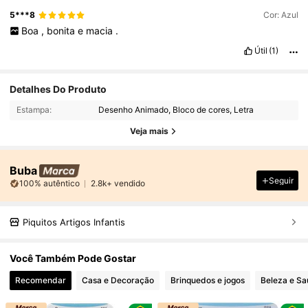
5***8
Cor: Azul
Boa
,
bonita
e
macia
.
Útil
(1)
Detalhes Do Produto
Estampa:
Desenho Animado, Bloco de cores, Letra
Veja mais
Buba
Seguir
100% autêntico
2.8k+ vendido
Piquitos Artigos Infantis
Você Também Pode Gostar
Recomendar
Casa e Decoração
Brinquedos e jogos
Beleza e S