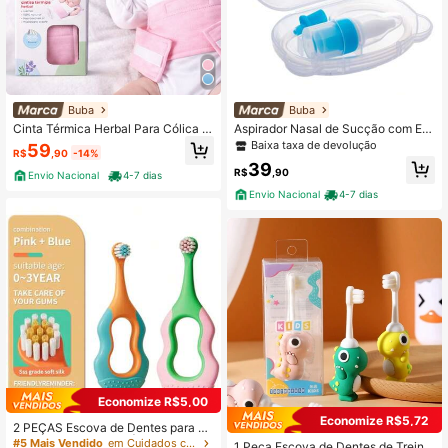
Buba
Buba
Cinta Térmica Herbal Para Cólica D
Aspirador Nasal de Sucção com Est
ores Bebe Buba
ojo Buba Ursinho
Baixa taxa de devolução
59
R$
,90
-14%
39
R$
,90
Envio Nacional
4-7 dias
Envio Nacional
4-7 dias
Economize R$5,00
Economize R$5,72
2 PEÇAS Escova de Dentes para Cr
ianças de 0 a 3 anos | Cerdas Maci
#5 Mais Vendido
em Cuidados com a saúde do bebê
1 Peça Escova de Dentes de Treina