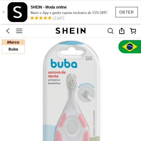
SHEIN - Moda online
×
OBTER
Baixe o App e ganhe cupom exclusivo de 15% OFF!
(2,847)