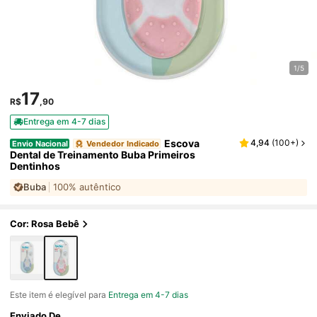
1/5
17
R$
,90
Entrega em 4-7 dias
Escova
4,94
(
100+
)
Envio Nacional
Vendedor Indicado
Dental de Treinamento Buba Primeiros
Dentinhos
Buba
100% autêntico
Cor: Rosa Bebê
Este item é elegível para
Entrega em 4-7 dias
Enviado De