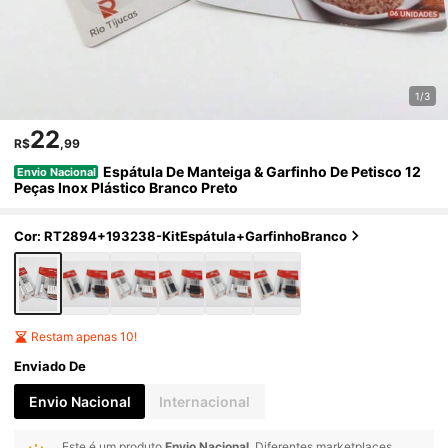
1/3
22
R$
,99
Espátula De Manteiga & Garfinho De Petisco 12
Envio Nacional
Peças Inox Plástico Branco Preto
Cor: RT2894+193238-KitEspátula+GarfinhoBranco
Restam apenas 10!
Enviado De
Envio Nacional
Internacional
Este é um produto
Envio Nacional
. Diferentes marketplaces