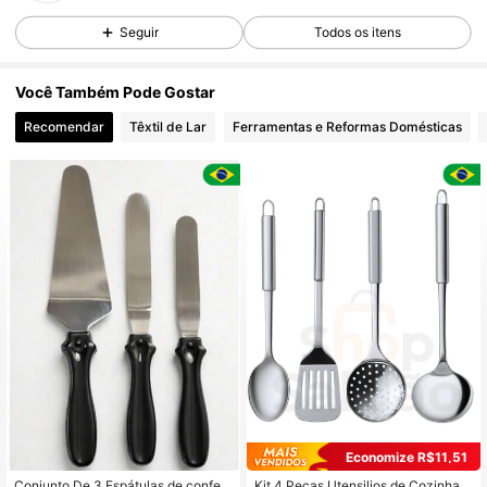
Seguir
Todos os itens
Você Também Pode Gostar
Recomendar
Têxtil de Lar
Ferramentas e Reformas Domésticas
Economize R$11,51
Conjunto De 3 Espátulas de confeit
Kit 4 Peças Utensilios de Cozinha d