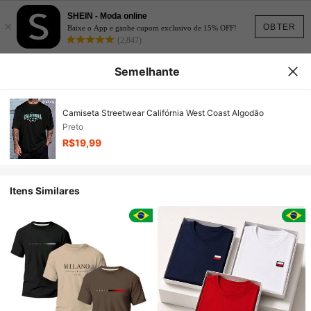
SHEIN - Moda online
×
OBTER
Baixe o App e ganhe cupom exclusivo de 15% OFF!
(2,847)
Semelhante
Camiseta Streetwear Califórnia West Coast Algodão
Preto
R$19,99
Itens Similares