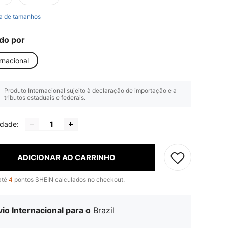
a de tamanhos
do por
rnacional
Produto Internacional sujeito à declaração de importação e a
tributos estaduais e federais.
idade:
ADICIONAR AO CARRINHO
até
4
pontos SHEIN calculados no checkout.
io Internacional para o
Brazil