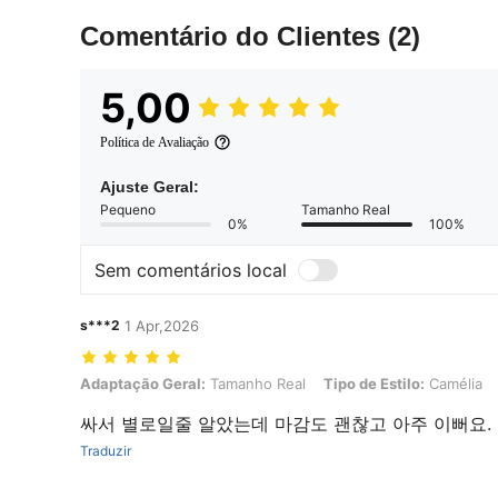
Comentário do Clientes
(2)
5,00
Política de Avaliação
Ajuste Geral:
Pequeno
Tamanho Real
0%
100%
Sem comentários local
s***2
1 Apr,2026
Adaptação Geral: Tamanho Real, Tipo de Estilo: Camélia, Tamanho: 
Adaptação Geral:
Tamanho Real
Tipo de Estilo:
Camélia
싸서 별로일줄 알았는데 마감도 괜찮고 아주 이뻐요.
Traduzir