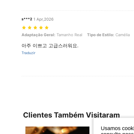
s***2
1 Apr,2026
Adaptação Geral: Tamanho Real, Tipo de Estilo: Camélia, Tamanho:
Adaptação Geral:
Tamanho Real
Tipo de Estilo:
Camélia
아주 이쁘고 고급스러워요.
Traduzir
Clientes Também Visitaram
Usamos cookie