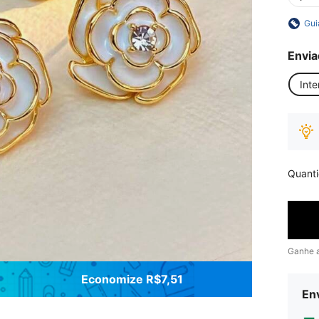
Gui
Envia
Inte
Quant
Ganhe 
Economize R$7,51
Env