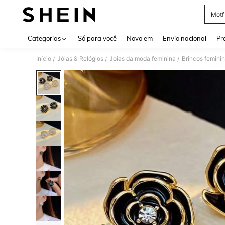
Motf
Use up 
Categorias
Só para você
Novo em
Envio nacional
Pr
Início
Jóias & Relógios
Joias da moda feminina
Brincos femini
/
/
/