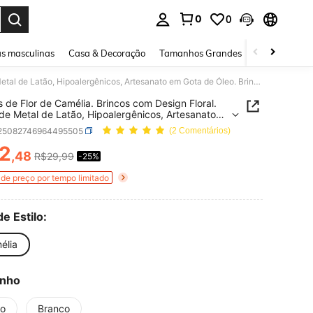
0
0
ar. Press Enter to select.
s masculinas
Casa & Decoração
Tamanhos Grandes
Joias e acessó
Brincos de Flor de Camélia. Brincos com Design Floral. Feitos de Metal de Latão, Hipoalergênicos, Artesanato em Gota de Óleo. Brincos Femininos de Estilo Vintage, Brincos Femininos de Luxo Clássicos e Charmosos, Presente de Aniversário Feminino.
s de Flor de Camélia. Brincos com Design Floral.
 de Metal de Latão, Hipoalergênicos, Artesanato
a de Óleo. Brincos Femininos de Estilo Vintage,
j25082746964495505
(2 Comentários)
s Femininos de Luxo Clássicos e Charmosos,
te de Aniversário Feminino.
2
,48
R$29,99
-25%
ICE AND AVAILABILITY
de preço por tempo limitado
de Estilo:
élia
nho
to
Branco