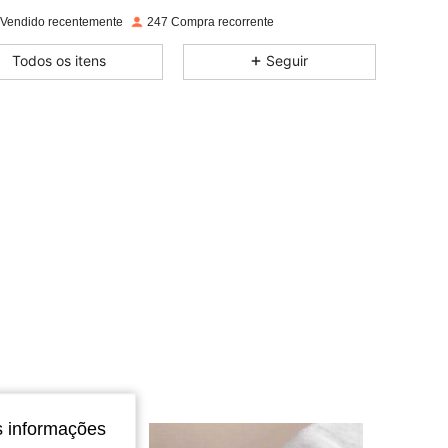
4,80
22
149
Classificação
Itens
Seguidores
 Vendido recentemente
247 Compra recorrente
4,80
22
149
Todos os itens
Seguir
4,80
22
149
4,80
22
149
4,80
22
149
4,80
22
149
4,80
22
149
s informações