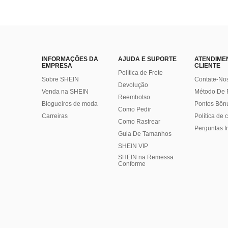
INFORMAÇÕES DA
AJUDA E SUPORTE
ATENDIME
EMPRESA
CLIENTE
Política de Frete
Sobre SHEIN
Contate-No
Devolução
Venda na SHEIN
Método De
Reembolso
Blogueiros de moda
Pontos Bôn
Como Pedir
Carreiras
Política de
Como Rastrear
Perguntas f
Guia De Tamanhos
SHEIN VIP
SHEIN na Remessa
Conforme