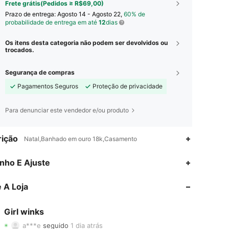
Frete grátis(Pedidos ≥ R$69,00)
Prazo de entrega:
Agosto 14 - Agosto 22,
60% de
probabilidade de entrega em até
12
dias
Os itens desta categoria não podem ser devolvidos ou
trocados.
Segurança de compras
Pagamentos Seguros
Proteção de privacidade
Para denunciar este vendedor e/ou produto
ição
Natal,Banhado em ouro 18k,Casamento
nho E Ajuste
4,80
22
149
4,80
22
149
 A Loja
4,80
22
149
Girl winks
a***e
seguido
1 dia atrás