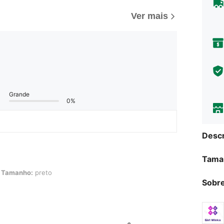
Ver mais
Grande
0%
Descr
Tama
preto
Tamanho:
preto
Sobre