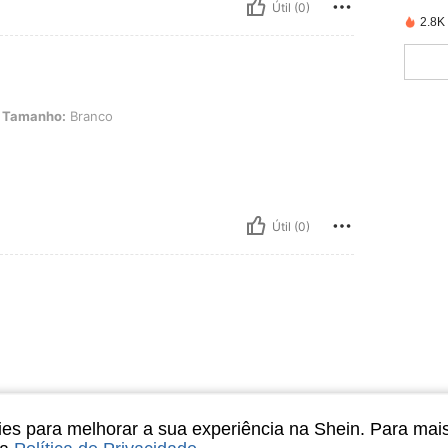
Útil (0)
2.8K
 Branco
Tamanho:
Branco
Útil (0)
s para melhorar a sua experiência na Shein. Para mai