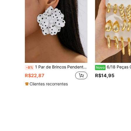
1 Par de Brincos Pendentes Grandes com Poá e Floral, Brincos Longos Exagerados e Requintados com Floral, Adequados para Festa e Uso Diário para Mulheres
6/18 Peças Conjunto de Brincos Femininos de Moda Dourados CCB, Novos Brincos em Formato de Chifre 
-8%
Novo
R$22,87
R$14,95
Clientes recorrentes