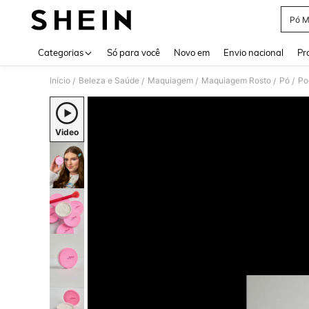
Pó M
Use up 
Categorias
Só para você
Novo em
Envio nacional
Pr
Início
Beleza e Saúde
Maquiagem
Maquiagem Rosto
Pó
Po
/
/
/
/
/
Video