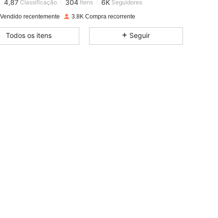
4,87
304
6K
Classificação
Itens
Seguidores
 Vendido recentemente
3.8K Compra recorrente
4,87
304
6K
Todos os itens
Seguir
4,87
304
6K
4,87
304
6K
4,87
304
6K
4,87
304
6K
4,87
304
6K
4,87
304
6K