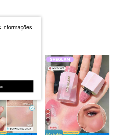
s informações
es
15