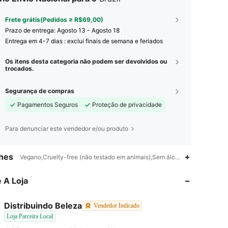
Frete grátis(Pedidos ≥ R$69,00)
Prazo de entrega:
Agosto 13 - Agosto 18
Entrega em 4-7 dias : exclui finais de semana e feriados
Os itens desta categoria não podem ser devolvidos ou
trocados.
Segurança de compras
Pagamentos Seguros
Proteção de privacidade
Para denunciar este vendedor e/ou produto
hes
Vegano,Cruelty-free (não testado em animais),Sem álcool,Sem Perfume,De
4,87
304
6K
 A Loja
4,87
304
6K
Distribuindo Beleza
Vendedor Indicado
Loja Parceira Local