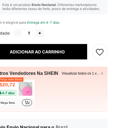
Este é um produto
Envio Nacional
. Diferentes marketplaces
terão diferentes taxas de frete, prazo de entrega e atividades.
em é elegível para
Entrega em 4-7 dias
idade:
ADICIONAR AO CARRINHO
tros Vendedores Na SHEIN
Visualizar todos os 1 vendedores
reço mais Baixo
$20,72
4-7 dias
Mega Bela
io Envio Nacional para o
Brazil