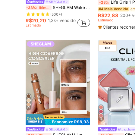
Life Girls 1 Peça Pó Compacto Mate de Controle de Óleo, Longa Duração, Não Manchant
SHEGLAM
-28%
SHEGLAM Wake Up Call Corretor De Cor Para Olheiras-Apricot Marca De Beleza CosméTicos Maquiagem Para Mulheres E Meninas
-33%
Últimos 3 dias
#4 Mais Vendido
(500+)
R$22,88
200+ v
R$20,20
1,3k+ vendido
Estimado
Estimado
Clientes recorre
20
4
Economize R$8,93
SHEGLAM
Lazchatte
SHEGLAM Like Magic Corretivo Alta Cobertura 12H-Earth Marca De Beleza CosméTicos Maquiagem Para Mulheres E Meninas
Clio Bálsamo Essencial para Lábios & Bochechas 03 ROSY BLOW, Brilhante & Hidratan