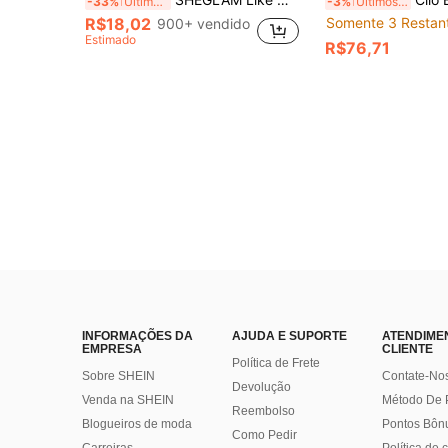
-33%
Últimos 3 dias
-3%
Últimos 3 dias
R$18,02
Somente 3 Restan
900+ vendido
Estimado
R$76,71
INFORMAÇÕES DA
AJUDA E SUPORTE
ATENDIME
EMPRESA
CLIENTE
Política de Frete
Sobre SHEIN
Contate-No
Devolução
Venda na SHEIN
Método De
Reembolso
Blogueiros de moda
Pontos Bôn
Como Pedir