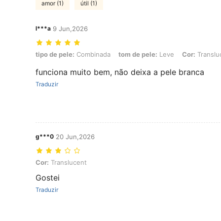
amor (1)
útil (1)
l***a
9 Jun,2026
tipo de pele: Combinada, tom de pele: Leve, Cor: Translucent
tipo de pele:
Combinada
tom de pele:
Leve
Cor:
Translu
funciona muito bem, não deixa a pele branca
Traduzir
g***0
20 Jun,2026
Cor: Translucent
Cor:
Translucent
Gostei
Traduzir