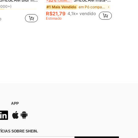
-32%
Últimos 3 dias
1000+)
em Translúcido Pó
em Translúcido Pó
em Pó compactado Pó
do
do
#1 Mais Vendido
1000+)
1000+)
R$21,79
4,1k+ vendido
em Translúcido Pó
do
o
Estimado
1000+)
APP
CIAS SOBRE SHEIN.