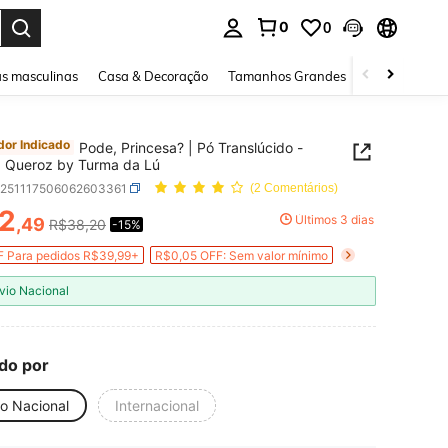
0
0
ar. Press Enter to select.
s masculinas
Casa & Decoração
Tamanhos Grandes
Joias e acessó
or Indicado
Pode, Princesa? | Pó Translúcido -
 Queroz by Turma da Lú
b251117506062603361
(2 Comentários)
2
Últimos 3 dias
,49
R$38,20
-15%
ICE AND AVAILABILITY
 Para pedidos R$39,99+
R$0,05 OFF: Sem valor mínimo
vio Nacional
do por
io Nacional
Internacional