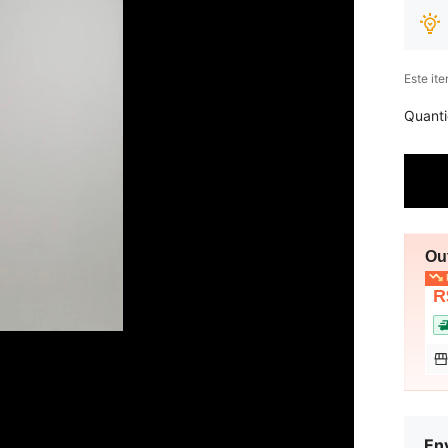
Este it
Quant
Ou
P
R
Env