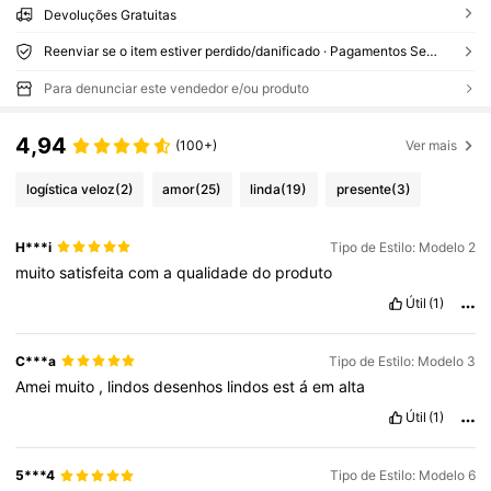
Devoluções Gratuitas
Reenviar se o item estiver perdido/danificado · Pagamentos Seguros · Proteção de privacidade
Para denunciar este vendedor e/ou produto
4,94
(100+)
Ver mais
logística veloz
(2)
amor
(25)
linda
(19)
presente
(3)
H***i
Tipo de Estilo: Modelo 2
muito
satisfeita
com
a
qualidade
do
produto
Útil
(1)
C***a
Tipo de Estilo: Modelo 3
Amei
muito
,
lindos
desenhos
lindos
est
á
em
alta
Útil
(1)
5***4
Tipo de Estilo: Modelo 6