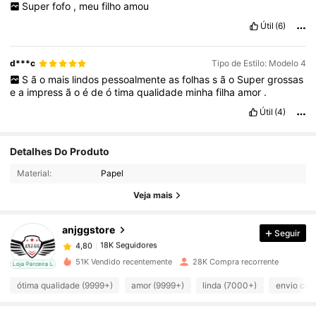
Super
fofo
,
meu
filho
amou
Útil
(6)
d***c
Tipo de Estilo: Modelo 4
S
ã
o
mais
lindos
pessoalmente
as
folhas
s
ã
o
Super
grossas
e
a
impress
ã
o
é
de
ó
tima
qualidade
minha
filha
amor
.
Útil
(4)
Detalhes Do Produto
18K Seguidores
4,80
Material:
Papel
Veja mais
18K Seguidores
4,80
anjggstore
Seguir
18K Seguidores
4,80
51K Vendido recentemente
28K Compra recorrente
cal
Loja Parceira Local
ótima qualidade (9999+)
amor (9999+)
linda (7000+)
envio cor
18K Seguidores
4,80