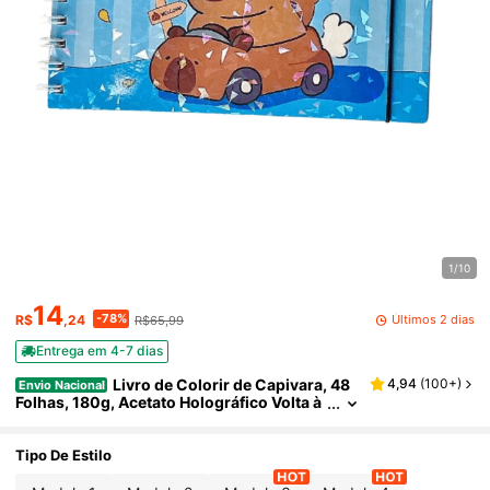
1/10
14
-78%
Últimos 2 dias
R$
,24
R$65,99
Entrega em 4-7 dias
Livro de Colorir de Capivara, 48
4,94
(
100+
)
Envio Nacional
Folhas, 180g, Acetato Holográfico Volta à
s Aulas
Tipo De Estilo