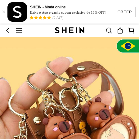
SHEIN - Moda online
×
OBTER
Baixe o App e ganhe cupom exclusivo de 15% OFF!
(2,847)