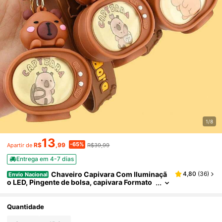
1/8
13
-65%
R$
,99
R$39,99
Apartir de
Entrega em 4-7 dias
Chaveiro Capivara Com Iluminaçã
4,80
(
36
)
Envio Nacional
o LED, Pingente de bolsa, capivara Formato
de TV, Joia Portátil Aleatórios Kit 1/3
Quantidade