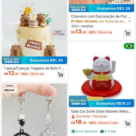
Decorações Requintadas para Hall
oween, Ação de Graças, Ano Novo
Economize R$3,38
e Festas de Aniversário (Sortimento
Aleatório)
Chaveiro com Decoração de Flor F
ashionável 3,6cm/1,41in, Presente
#1 Mais Vendido
em Festa de aniversário Pacotes de lembrancinhas d
do Dia das Mães, Dia de São Patríci
200+ vendido
o, Presente Requintado de Aniversá
13
R$
,52
-20%
Último dia
rio, Acessório de Bolsa, Pingente de
Decoração Essencial para Feriados
Economize R$1,39
1 peça/5 peças Toppers de Bolo Fof
12
os de Capivara, Tiara de Patinho La
R$
,51
-10%
Último dia
ranja e Flor, Adequado para Decora
ção de Bolo de Festa de Aniversári
o, Suprimentos de Festa, Casament
o
Economize R$19,21
Gato Da Sorte Solar Maneki Neko 1
Peça 7.5cm De Altura E 8cm De Bas
Somente 1 Restante
e Ornamento Decorativo Que Acen
16
R$
,79
-53%
Últimos 2 dias
a O Braço Automaticamente Sem Pi
lhas Perfeito Para Painel De Carro E
Envio Nacional
4-7 dias
scritório Loja E Casa Amuleto De Pr