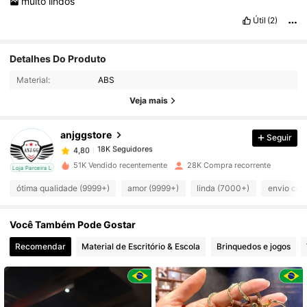
muito
lindos
Útil
(2)
18K Seguidores
4,80
Detalhes Do Produto
Material:
ABS
18K Seguidores
4,80
Veja mais
anjggstore
Seguir
18K Seguidores
4,80
a***o
pago
1 dia atrás
51K Vendido recentemente
28K Compra recorrente
cal
Loja Parceira Local
18K Seguidores
4,80
ótima qualidade (9999+)
amor (9999+)
linda (7000+)
envio cor
Você Também Pode Gostar
18K Seguidores
4,80
Recomendar
Material de Escritório & Escola
Brinquedos e jogos
18K Seguidores
4,80