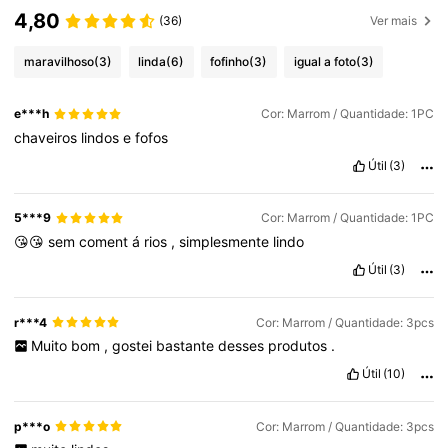
4,80
(36)
Ver mais
maravilhoso
(3)
linda
(6)
fofinho
(3)
igual a foto
(3)
e***h
Cor: Marrom / Quantidade: 1PC
chaveiros
lindos
e
fofos
Útil
(3)
5***9
Cor: Marrom / Quantidade: 1PC
😘😘
sem
coment
á
rios
,
simplesmente
lindo
Útil
(3)
r***4
Cor: Marrom / Quantidade: 3pcs
Muito
bom
,
gostei
bastante
desses
produtos
.
Útil
(10)
p***o
Cor: Marrom / Quantidade: 3pcs