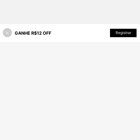
GANHE R$12 OFF
ADICIONAR AO CARRINHO
Registrar
65% OFF!