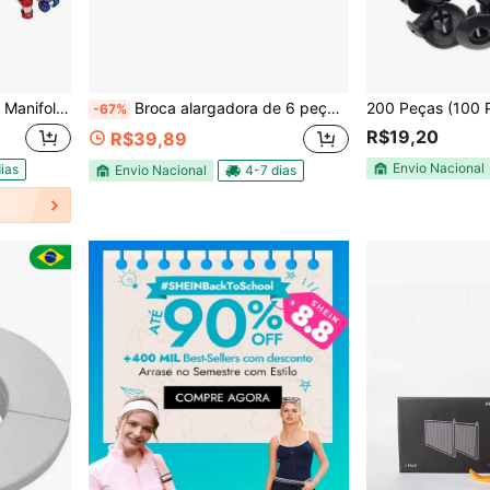
pleto para Manutenção Automotiva e Residencial com Maleta
Broca alargadora de 6 peças para expansão de tubos de cobre e alumínio
-67%
R$19,20
R$39,89
Envio Nacional
ias
Envio Nacional
4-7 dias