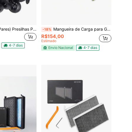
200 Peças (100 Pares) Presilhas Plásticas Automotivas Fixadores de Forro e Parachoque Universal – Clipe de Fixação Preta
Mangueira de Carga para Gás Refrigerante com Código de Cores (3 Cores) 150cm 1/4
-18%
R$154,00
Estimado
4-7 dias
Envio Nacional
4-7 dias