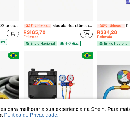
tivo e válvula de ferramentas
Módulo Resistência Eletrônica Ventoinha
Kit Nú
-32%
Últimos 3 dias
-30%
Últimos 3 dias
R$165,70
R$84,28
Estimado
Estimado
ias
Envio Nacional
4-7 dias
Envio Nacional
s para melhorar a sua experiência na Shein. Para mai
sa
Política de Privacidade
.