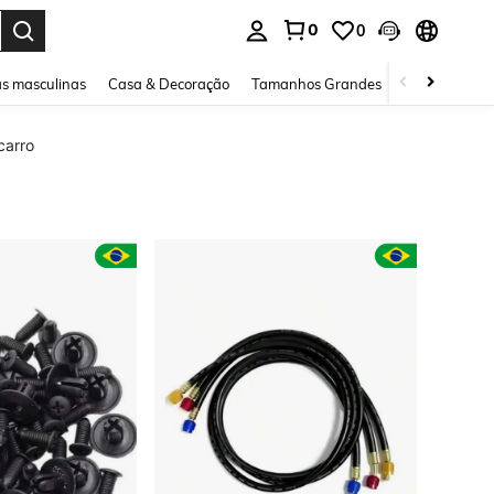
0
0
ar. Press Enter to select.
s masculinas
Casa & Decoração
Tamanhos Grandes
Joias e acessó
carro