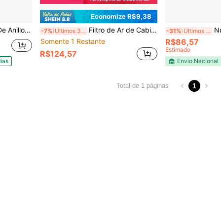
Economize R$9,38
ta Tórica De Sellado
Filtro de Ar de Cabine de Carvão Ativado /Y, Compatível com 2016-2026 3/Y, Incluindo Série Juniper Highland, Filtro de Ar de Alta Eficiência 3 em 1, Peça de Reposição de AC, Peças Automotivas
Nuevo
-7%
Últimos 3 dias
-31%
Últimos 3 dias
Somente 1 Restante
R$86,57
Estimado
R$124,57
ias
Envio Nacional
1
Total de 1 páginas