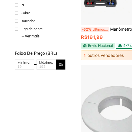
PP
Cobre
Borracha
Liga de cobre
Manômetro Manifold Ar Condicionado 3 Vias Compatível com R134A R22 R410A Kit Com
-62%
Últimos 2 dias
Ver mais
R$191,99
Envio Nacional
4-7 d
Faixa De Preço (BRL)
1
outros vendedores
Mínimo:
Máximo:
Ok