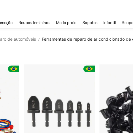
a Jeans Feminina
and down arrow keys to navigate search Buscas recentes and Pesquisar e Encontr
omoção
Roupas femininas
Moda praia
Sapatos
Infantil
Roupa
aro de automóveis
Ferramentas de reparo de ar condicionado de 
/