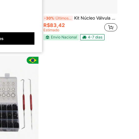
Junta de Borracha da Base da Antena para VW, Bora, Golf Mk4, Polo, Preta
Kit Núcleo Válvula -33pcs Ar Condicionado Automotivo
-30%
Últimos 3 dias
nte
R$83,42
Estimado
Envio Nacional
4-7 dias
es