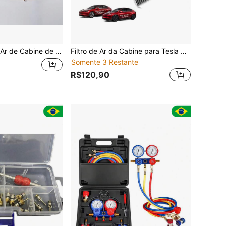
2 Peças Filtro de Ar de Cabine de Carvão Ativado para Ar-Condicionado Modelo Y, Acessórios de Substituição para Carro
Filtro de Ar da Cabine para Tesla para Model Y 2020-2026, Filtro de Ar de Carvão Ativado com Kit de Substituição para Model 3 2017-2026, Acessórios para Carro 2 Pacotes
Somente 3 Restante
R$120,90