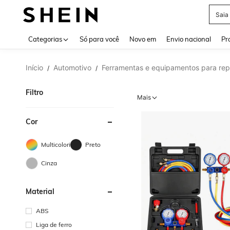
Calç
Use up 
Categorias
Só para você
Novo em
Envio nacional
Pr
Início
Automotivo
Ferramentas e equipamentos para rep
/
/
Filtro
Mais
Cor
Multicolorido
Preto
Cinza
Material
ABS
Liga de ferro