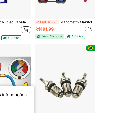
cleo Válvula -33pcs Ar Condicionado Automotivo
Manômetro Manifold Ar Condicionado Automotivo R134 C/ Maleta Mangueiras
-62%
Últimos 2 dias
R$191,99
Envio Nacional
4-7 dias
4-7 dias
s informações