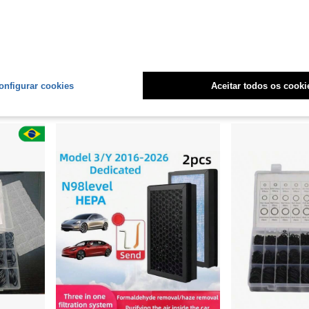
es (3 Cores) 150cm 1/4
Manômetro Manifold Ar Condicionado Automotivo R134 C/ Maleta Mangueiras
-62%
Últimos 2 dias
Somente 2 Resta
R$191,99
R$135,90
Envio Nacional
4-7 dias
ias
onfigurar cookies
Aceitar todos os cooki
1
outros vendedores