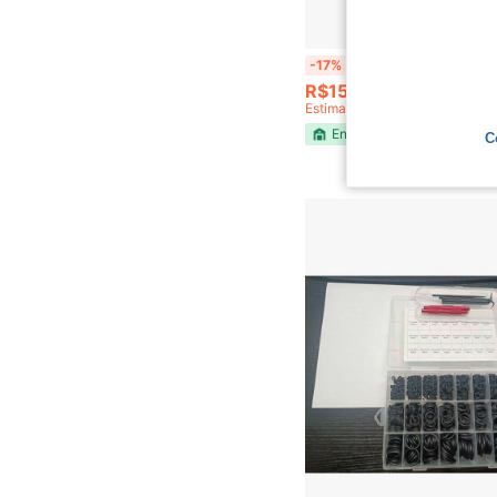
Mangueira de Carga para Gás Refrigerante com Código de Cor
-17%
R$155,00
Estimado
Envio Nacional
4-7 d
C