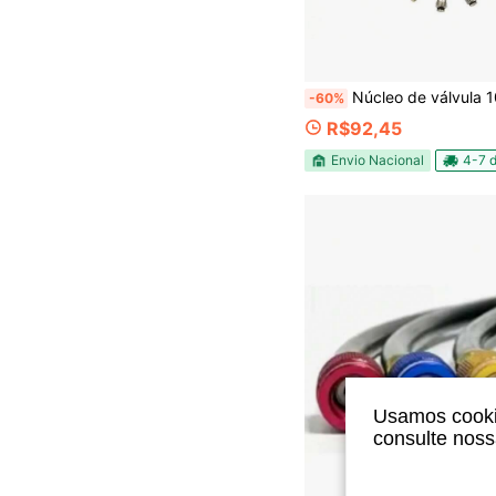
Núcleo de válvula 102 peças, núcleo de válvula de ar condicionado automo
-60%
R$92,45
Envio Nacional
4-7 d
Usamos cookie
consulte nos