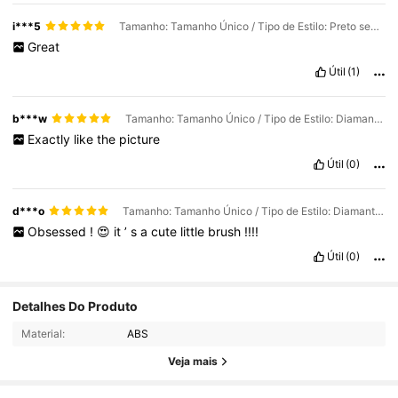
i***5
Tamanho: Tamanho Único / Tipo de Estilo: Preto sem diamantes
Great
Útil
(1)
b***w
Tamanho: Tamanho Único / Tipo de Estilo: Diamante Branco
Exactly
like
the
picture
Útil
(0)
d***o
Tamanho: Tamanho Único / Tipo de Estilo: Diamante Branco
Obsessed
!
😍
it
’
s
a
cute
little
brush
!!!!
Útil
(0)
92K Seguidores
4,87
Detalhes Do Produto
Material:
ABS
92K Seguidores
4,87
Veja mais