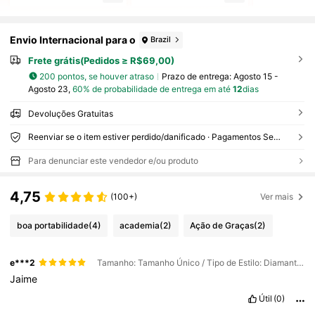
Envio Internacional para o
Brazil
Frete grátis(Pedidos ≥ R$69,00)
200 pontos, se houver atraso
Prazo de entrega:
Agosto 15 -
Agosto 23,
60% de probabilidade de entrega em até
12
dias
Devoluções Gratuitas
Reenviar se o item estiver perdido/danificado · Pagamentos Seguros · Proteção de privacidade
Para denunciar este vendedor e/ou produto
4,75
(100+)
Ver mais
boa portabilidade
(4)
academia
(2)
Ação de Graças
(2)
e***2
Tamanho: Tamanho Único / Tipo de Estilo: Diamante Azul
Jaime
Útil
(0)