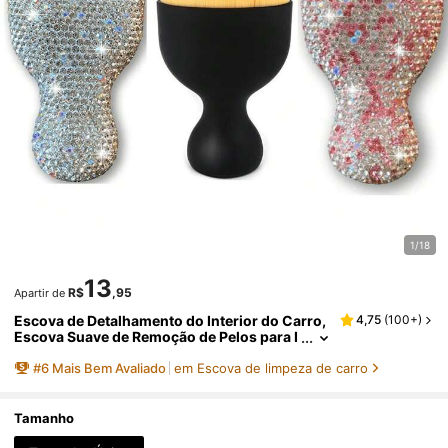
1/18
13
R$
,95
Apartir de
Escova de Detalhamento do Interior do Carro,
4,75
(
100+
)
Escova Suave de Remoção de Pelos para I
nterior de Automóveis, Escova de Limpez
#
6
Mais Bem Avaliado
em Escova de limpeza de carro
a de Interior de Carro com Cerdas Macias, Esc
ova de Detalhamento, Ferramenta de Limpeza
de Pó para Carro, Casa, Escritório, Computad
or, Teclado, Decoração de Carro
Tamanho