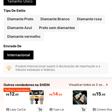
Tamanho Único
Tipo De Estilo
Diamante Preto
Diamante Branco
Diamante rosa
Diamante Azul
Preto sem diamantes
Diamante vermelho
Enviado De
Internacional
Produto Internacional sujeito à declaração de importação e a
tributos estaduais e federais.
Outros vendedores na SHEIN
Visualizar todos os 3 vendedores
Preço mais Baixo
12
14
15
R$
,95
R$
,90
R$
,95
Lady CarCar
Yuan Lai
Cohere Sho