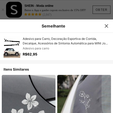
SHEIN - Moda online
×
OBTER
Baixe o App e ganhe cupom exclusivo de 15% OFF!
(2,847)
Semelhante
Adesivo para Carro, Decoração Esportiva de Corrida,
Decalque, Acessórios de Sintonia Automática para MINI John
S JCW F55 F56 F57 R55 R56 R60 F60 Clubman
Adesivo para carro
R$62,95
Itens Similares