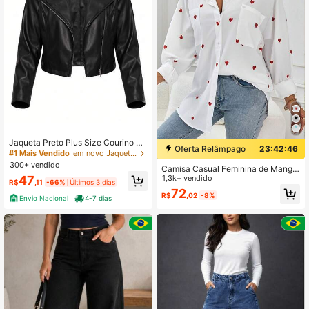
Jaqueta Preto Plus Size Courino Si
Oferta Relâmpago
23:42:45
ntética PU Feminino Com Zíper Mo
#1 Mais Vendido
em novo Jaquetas Plus Size
da Casaco Inverno
300+ vendido
Camisa Casual Feminina de Manga
Longa com Botões na Frente, Bolso
1,3k+ vendido
47
R$
,11
-66%
Últimos 3 dias
e Estampa de Coração por Toda a P
72
R$
,02
-8%
eça, Branca, Primavera
Envio Nacional
4-7 dias