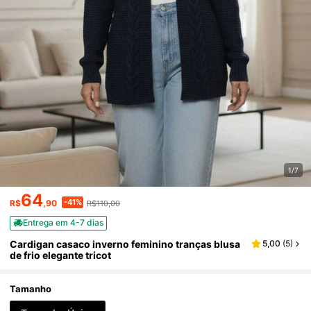
1/7
64
-41%
R$
,90
R$110,00
Entrega em 4-7 dias
Cardigan casaco inverno feminino tranças blusa
5,00
(
5
)
de frio elegante tricot
Tamanho