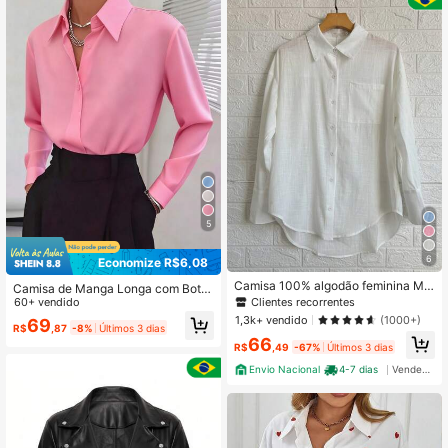
5
6
Economize R$6,08
Camisa 100% algodão feminina Ma
Camisa de Manga Longa com Botõ
nga Longa
Clientes recorrentes
es, Uso Diário Minimalista, Cor Sóli
60+ vendido
da, Apropriada para Escritório, Rosa
1,3k+ vendido
(1000+)
69
R$
,87
-8%
Últimos 3 dias
Primavera
66
R$
,49
-67%
Últimos 3 dias
Envio Nacional
4-7 dias
Vendedor Indicado