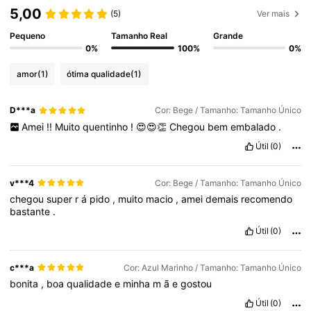
5,00
(5)
Ver mais
Pequeno
Tamanho Real
Grande
0%
100%
0%
amor
(1)
ótima qualidade
(1)
D***a
Cor: Bege / Tamanho: Tamanho Único
Amei
!!
Muito
quentinho
!
😍😍👏
Chegou
bem
embalado
.
Útil
(0)
v***4
Cor: Bege / Tamanho: Tamanho Único
chegou
super
r
á
pido
,
muito
macio
,
amei
demais
recomendo
bastante
.
Útil
(0)
c***a
Cor: Azul Marinho / Tamanho: Tamanho Único
bonita
,
boa
qualidade
e
minha
m
ã
e
gostou
Útil
(0)