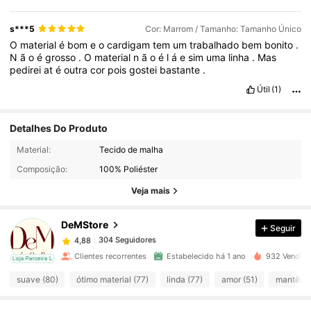
s***5
Cor: Marrom / Tamanho: Tamanho Único
O
material
é
bom
e
o
cardigam
tem
um
trabalhado
bem
bonito
.
N
ã
o
é
grosso
.
O
material
n
ã
o
é
l
á
e
sim
uma
linha
.
Mas
pedirei
at
é
outra
cor
pois
gostei
bastante
.
Útil
(1)
Detalhes Do Produto
Material:
Tecido de malha
304 Seguidores
4,88
Composição:
100% Poliéster
Veja mais
304 Seguidores
4,88
DeMStore
Seguir
304 Seguidores
4,88
c***8
pago
1 dia atrás
Clientes recorrentes
Estabelecido há 1 ano
932 Vendido
cal
Loja Parceira Local
suave (80)
ótimo material (77)
linda (77)
amor (51)
mantêm a
304 Seguidores
4,88