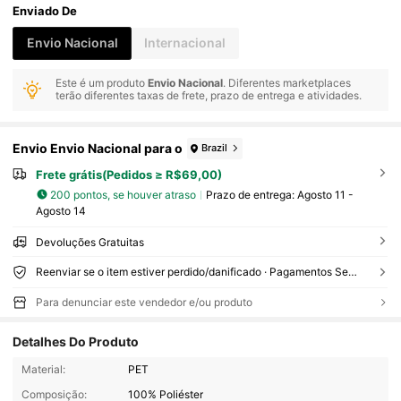
Enviado De
Envio Nacional
Internacional
Este é um produto
Envio Nacional
. Diferentes marketplaces
terão diferentes taxas de frete, prazo de entrega e atividades.
Envio Envio Nacional para o
Brazil
Frete grátis(Pedidos ≥ R$69,00)
200 pontos, se houver atraso
Prazo de entrega:
Agosto 11 -
Agosto 14
Devoluções Gratuitas
Reenviar se o item estiver perdido/danificado · Pagamentos Seguros · Proteção de privacidade
Para denunciar este vendedor e/ou produto
Detalhes Do Produto
2.2K Seguidores
Material:
PET
4,88
Composição:
100% Poliéster