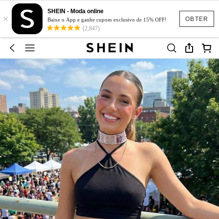
SHEIN - Moda online
×
OBTER
Baixe o App e ganhe cupom exclusivo de 15% OFF!
(2,847)