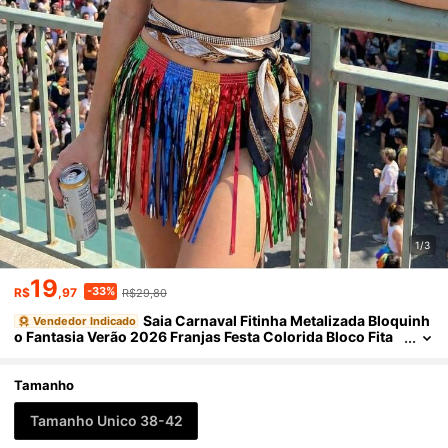
1/3
19
-33%
R$
,97
R$29,80
Saia Carnaval Fitinha Metalizada Bloquinh
Vendedor Indicado
o Fantasia Verão 2026 Franjas Festa Colorida Bloco Fita
Tamanho
Tamanho Unico 38-42