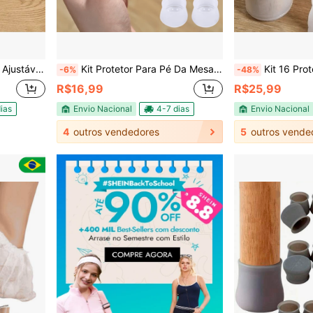
 chuva E Animais Indesejados
Kit Protetor Para Pé Da Mesa E Cadeira De Silicone Resistente - Escolha Seu Kit
Kit 16 Protetor Pé de 
-6%
-48%
R$16,99
R$25,99
ias
Envio Nacional
4-7 dias
Envio Nacional
4
outros vendedores
5
outros vende