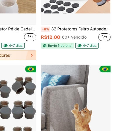
Cadeira Mesa Pezinho Móveis Silicone
32 Protetores Feltro Autoadesivos Para Pés De Móveis Pesados Redondo
-8%
R$12,00
60+ vendido
4-7 dias
Envio Nacional
4-7 dias
dores