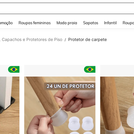
a Jeans Feminina
and down arrow keys to navigate search Buscas recentes and Pesquisar e Encontr
omoção
Roupas femininas
Moda praia
Sapatos
Infantil
Roupa
, Capachos e Protetores de Piso
Protetor de carpete
/