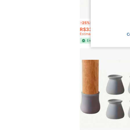
Kit Protetor em Silicone Ponteira Pé Cadeira Mesa 
-25%
Últimos 2 dias
R$33,85
Estimado
C
Envio Nacional
4-7 d