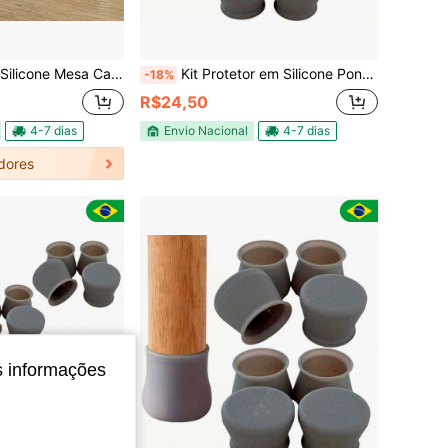
deira Pé Móveis Redondo - Escolha Seu Kit
Kit Protetor em Silicone Ponteira Pé Cadeira Mesa Sofá Cama Pézinho Antiderrapante
-18%
R$24,50
4-7 dias
Envio Nacional
4-7 dias
dores
s informações