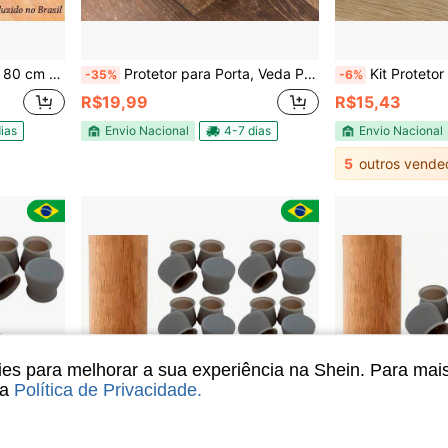
linho Cobra Cobrinha Duplo - PANAMI
Protetor para Porta, Veda Porta, Impermeável 70cm, 80cm, 90cm, 1 metro
Kit Protetor Silicone Mesa Ca
-35%
-6%
R$19,99
R$15,43
ias
Envio Nacional
4-7 dias
Envio Nacional
5
outros vende
s para melhorar a sua experiência na Shein. Para mai
sa
Política de Privacidade
.