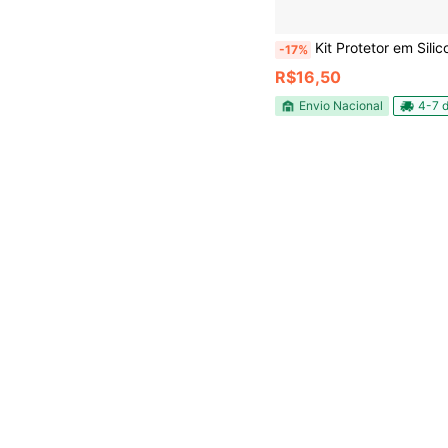
Kit Protetor em Silicone Ponteira Pé Cadeira Mesa Sofá Cama 
-17%
R$16,50
Envio Nacional
4-7 d