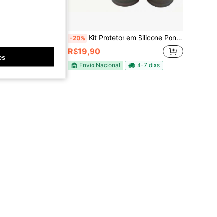
ra Pé Cadeira Mesa Sofá Cama Pézinho Antiderrapante
Kit Protetor em Silicone Ponteira Pé Cadeira Mesa Sofá Cama Pézinho Antiderrapante
-20%
R$19,90
es
4-7 dias
Envio Nacional
4-7 dias