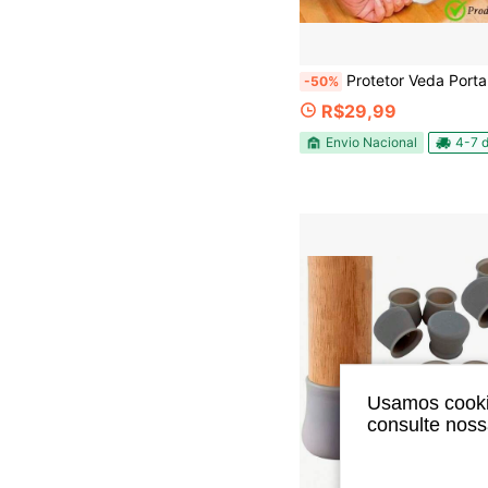
Protetor Veda Porta 80 cm ou 90 cm de Napa Korino e Impermeável Contra insetos e poeiras Ro
-50%
R$29,99
Envio Nacional
4-7 d
Usamos cookie
consulte nos