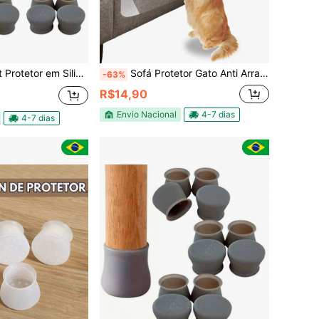
tor em Silicone Ponteira Pé Cadeira Mesa Sofá Cama Pézinho Antiderrapante
Sofá Protetor Gato Anti Arranhões Adesivo Proteção Transparente - Tamanho G - 106 X 34 - 016X
-63%
R$14,90
Envio Nacional
4-7 dias
4-7 dias