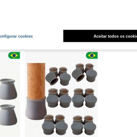
Sofá Cama Pézinho Antiderrapante
Kit Protetor em Silicone Ponteira Pé Cadeira Mesa Sofá Cama Pézinho Antiderrapante
Kit Protetor em Silicone Pontei
-20%
Últimos 2 dias
-26%
R$48,02
R$29,50
Estimado
onfigurar cookies
Aceitar todos os cooki
Envio Nacional
ias
Envio Nacional
4-7 dias