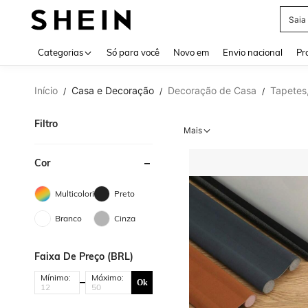
Calç
Use up 
Categorias
Só para você
Novo em
Envio nacional
Pr
Início
Casa e Decoração
Decoração de Casa
Tapetes
/
/
/
Filtro
Mais
Cor
Multicolorido
Preto
Branco
Cinza
Faixa De Preço (BRL)
Mínimo:
Máximo:
Ok