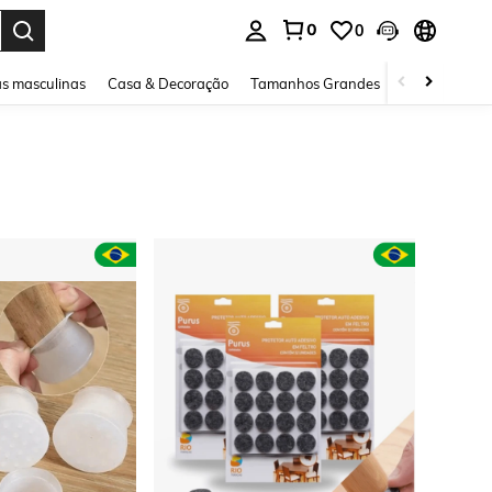
0
0
ar. Press Enter to select.
s masculinas
Casa & Decoração
Tamanhos Grandes
Joias e acessó