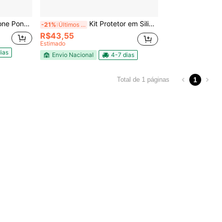
Pézinho Antiderrapante
Kit Protetor em Silicone Ponteira Pé Cadeira Mesa Sofá Cama Pézinho Antiderrapante
-21%
Últimos 2 dias
R$43,55
Estimado
ias
Envio Nacional
4-7 dias
1
Total de 1 páginas