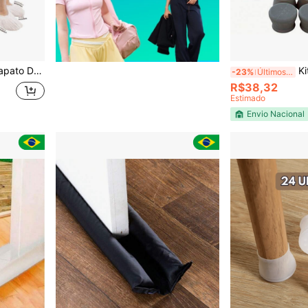
cote Com 100 Un
Kit Prote
-23%
Últimos 2 dias
R$38,32
Estimado
Envio Nacional