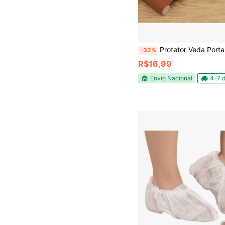
Protetor Veda Porta Ajustável Impermeável Contra Insetos Poeira Vento
-32%
R$16,99
Envio Nacional
4-7 d