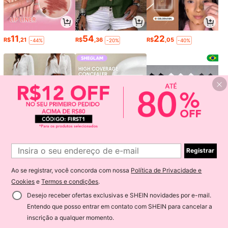
11
54
22
R$
,21
R$
,36
R$
,05
-44%
-20%
-40%
Registrar
145
17
8
R$
,59
R$
,77
R$
,98
-20%
-52%
-55%
Ao se registrar, você concorda com nossa
Política de Privacidade e
1
Cookies
e
Termos e condições
.
0
Desejo receber ofertas exclusivas e SHEIN novidades por e-mail.
Entendo que posso entrar em contato com SHEIN para cancelar a
volte ao topo
inscrição a qualquer momento.