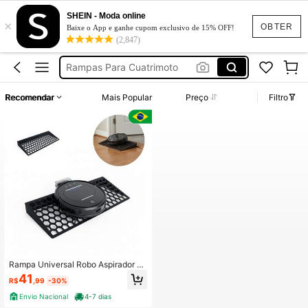
SHEIN - Moda online
×
スロープ 屋外
OBTER
Baixe o App e ganhe cupom exclusivo de 15% OFF!
(2,847)
Rampas Hidraulicas Para Autos
Rampas Para Cuatrimoto
Car Ramp
Recomendar
Mais Popular
Preço
Filtro
Rampa Para Carro
スロープ 屋外
Rampas Hidraulicas Para Autos
Rampa Universal Robo Aspirador S
oleira Desníveis Pequenos Degraus
41
R$
,99
-30%
Obstáculos
Envio Nacional
4-7 dias