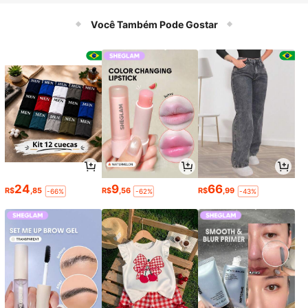
Você Também Pode Gostar
24
9
66
R$
,85
R$
,56
R$
,99
-66%
-62%
-43%