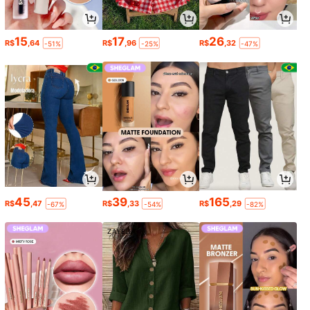
15
17
26
R$
,64
R$
,96
R$
,32
-51%
-25%
-47%
45
39
165
R$
,47
R$
,33
R$
,29
-67%
-54%
-82%