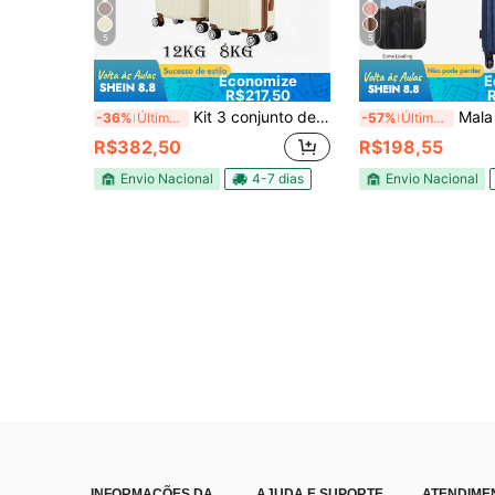
5
5
Economize
E
R$217,50
Kit 3 conjunto de 12kg e com mala de bordo 8kg. Alto Qualidade,4Double wheel Roda Gira 360 Grau/ mala deviagem/ABS kt3 033
Mala De Bordo +frasqueira kit 8kg 9kg 1
-36%
Últimas 10 hrs
-57%
Últimos 2 dias
R$382,50
R$198,55
Envio Nacional
4-7 dias
Envio Nacional
INFORMAÇÕES DA
AJUDA E SUPORTE
ATENDIME