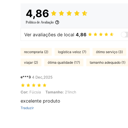
4,86
Política de Avaliação
Ver avaliações de local
4,86
recompraria (2)
logística veloz (7)
ótimo serviço (3)
viajar (2)
ótima qualidade (17)
tamanho adequado (1)
e***3
4 Dec,2025
Cor: Fúcsia, Tamanho: 21inch
Cor:
Fúcsia
Tamanho:
21inch
excelente produto
Traduzir