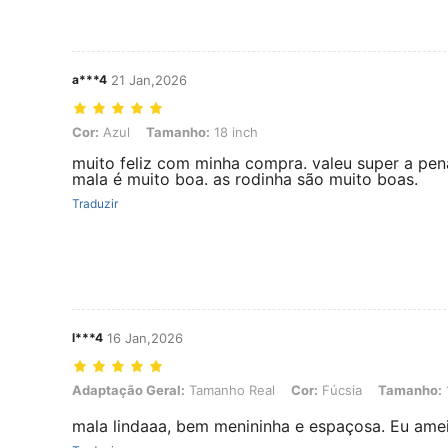
a***4
21 Jan,2026
Cor: Azul, Tamanho: 18 inch
Cor:
Azul
Tamanho:
18 inch
muito feliz com minha compra. valeu super a pen
mala é muito boa. as rodinha são muito boas.
Traduzir
l***4
16 Jan,2026
Adaptação Geral: Tamanho Real, Cor: Fúcsia, Tamanho: 18 inch
Adaptação Geral:
Tamanho Real
Cor:
Fúcsia
Tamanho:
mala lindaaa, bem menininha e espaçosa. Eu ameii