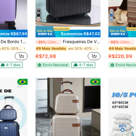
mize R$87,90
Economize R$47,02
odinhas 360°modelos + 2023 NOVOS Modelos e Cores rodinha duplo
Frasqueiras De Viagem Necessaire ABS Rígido Maleta de Mão Organizador Maleta Frasqueira Viagem de Mão Abs Reforçad Maleta De Bordo para Viagem Organizador de Mão
K
-39%
Últimos 2 dias
-56%
Últimos 2 dias
em 40%-50% off Bagagens de mão
em 30%-40% off Bagagens de mão
#9 Mais Vendido
#4 Mais Vendi
R$72,98
R$220,99
4-7 dias
Envio Nacional
4-7 dias
Envio Nacio