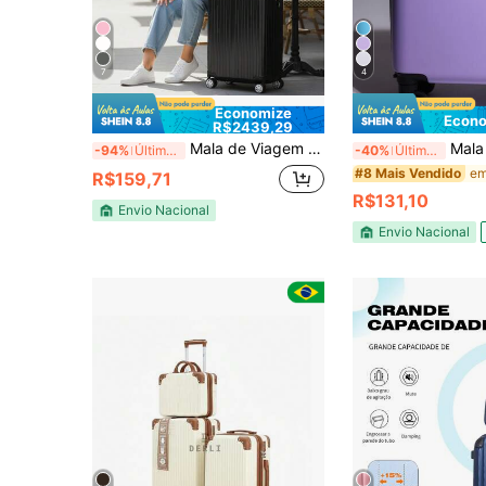
7
4
Economize
Econo
R$2439,29
Mala de Viagem Bordo Expansiva Zíper Duplas Abs Estrutura Resistente Com 4 Rodas Removíveis 10KG Leva na Cabine Haste Telescópica Ajustável Cadeado Senha Numérica Segura
Mala De Bordo 10 kg Viagem R
-94%
Últimos 2 dias
-40%
Últimos 2 dias
#8 Mais Vendido
R$159,71
R$131,10
Envio Nacional
Envio Nacional