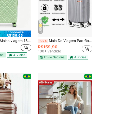
Economize
10
R$139,65
las viagem 18 polegadas 8KG luxuosa, mala de viagem rígida para bordo em promoção, estrutura resistente, 360° rodas giratórias silenciosas, de presente de luxo para amigos e familiares
Mala De Viagem Padrão Anac Bordo 10KG 55x35x25cm Bordo Com Zíper Expansível Rodinhas Removíveis Mala de Mão Pode Levar Na Cabine De Avião
-92%
R$159,90
100+ vendido
nal
4-7 dias
Envio Nacional
4-7 dias