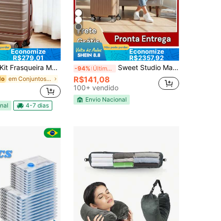
7
Economize
Economize
R$279,01
R$2357,92
it Frasqueira Mala de ViagemExecutive Travel ABS com Acabamento em Canto Reforçado e Cadeado Embutido BORDO/DESPACHO em Anti-queda ABS com Rodas 360°
Sweet Studio Mala Bordo Para Viagem Estrutura Reforçada ABS Inquebrável Com Zïper Duplas Expansíva Rodinhas Giro 360 Removíveis Cadeado Segura Ideal Para VIagem Sem Despachar
-94%
Últimos 2 dias
R$141,08
em Conjuntos de bagagem
do
100+ vendido
Envio Nacional
nal
4-7 dias