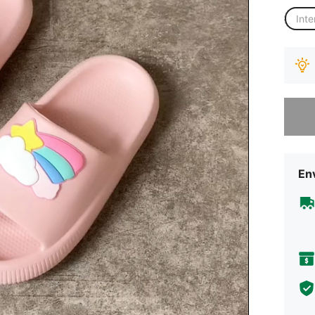
Inte
Desculp
Env