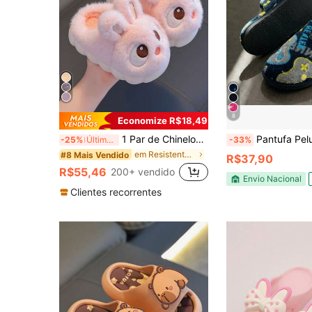
8
Economize R$18,49
1 Par de Chinelos Fofos de Coelho Cartoon para Meninas, Adequado para Uso Interno, Outono/Inverno
Pantufa Peluciada Slippers slip-on Adulto Chinelo Casa Con
-25%
Últimos 3 dias
-33%
em Resistente ao desgaste Chinelos infantis para c
#8 Mais Vendido
R$37,90
R$55,46
200+ vendido
Envio Nacional
Clientes recorrentes