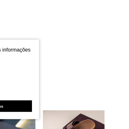
s informações
es