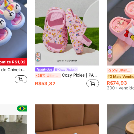
4
omize R$1,02
 para Crianças, com Elementos de Desenho Animado Fofos, para Meninos e Meninas
S
Cozy Pixies
-25%
Últimos 3 dias
Cozy Pixies | PAW Patrol Chinelos Infantis com Estampa de Desenho Animado Fofo para Meninas, Chinelos de Banho de Secagem Rápida para Crianças e Bebês, Feitos de Material EVA Leve e Durável, Adequados para Uso Interno, Banheiro, Playground, Piscina, Praia e Outros Lugares, É a Escolha Ideal para Chinelos de Banho Internos e Uso Externo.
-25%
Últimos 3 dias
#3 Mais Vendi
R$74,93
R$53,32
300+ vendid