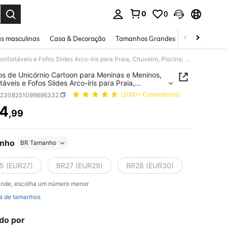
0
0
ar. Press Enter to select.
s masculinas
Casa & Decoração
Tamanhos Grandes
Joias e acessó
Chinelos de Unicórnio Cartoon para Meninas e Meninos, Confortáveis e Fofos Slides Arco-íris para Praia, Chuveiro, Piscina, Uso Interno e Externo
os de Unicórnio Cartoon para Meninas e Meninos,
táveis e Fofos Slides Arco-íris para Praia,
ro, Piscina, Uso Interno e Externo
k2308251099896332
(1000+ Comentários)
4
,99
ICE AND AVAILABILITY
nho
BR Tamanho
5 (EUR27)
BR27 (EUR29)
BR28 (EUR30)
ande, escolha um número menor
a de tamanhos
do por