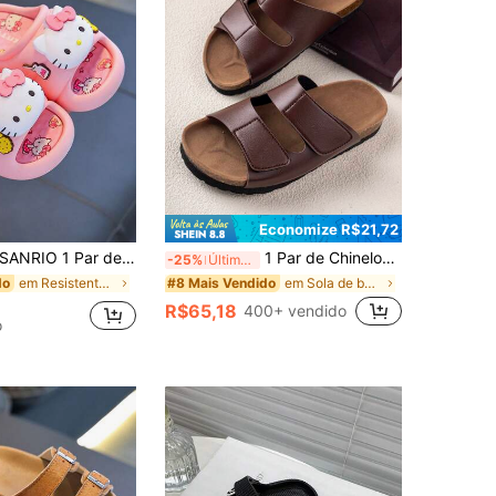
Economize R$21,72
ANRIO 1 Par de Chinelos Internos Fofos e Antiderrapantes com Estampa Infantil, Sandálias de Banho de Verão para Meninas
1 Par de Chinelos Confortáveis, Elegantes, Antiderrapantes, Versáteis para Uso Diário e Praia
-25%
Últimos 3 dias
em Resistente ao desgaste Escorregas de espuma par
em Sola de borracha antiderrapante Chinelos da mod
do
#8 Mais Vendido
R$65,18
400+ vendido
o