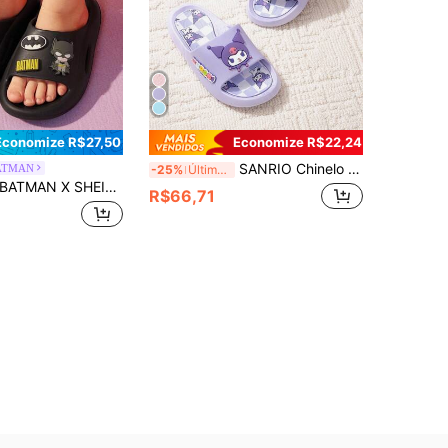
Economize R$27,50
Economize R$22,24
SANRIO Chinelo , Verão Desenho Animado Fofo, Solas Macias para Uso Interno no Banheiro, Antiderrapante, Chinelos Infantis, Para Meninas
ATMAN
-25%
Últimos 3 dias
MAN X SHEIN Chinelos pretos infantis com estampa de desenho fofo, adequados para crianças pequenas e crianças, de secagem rápida, leves e duráveis em material EVA, podem ser usados dentro e fora de casa, adequados para famílias, banheiros, parques, piscinas, praias e outros locais.
R$66,71