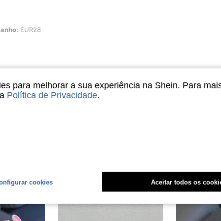
R28
anho:
EUR28
Útil (0)
s para melhorar a sua experiência na Shein. Para mai
sa
Política de Privacidade
.
liações
onfigurar cookies
Aceitar todos os cooki