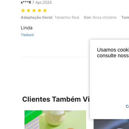
s***6
7 Apr,2025
Adaptação Geral: Tamanho Real, Cor: Rosa chiclete, Tamanho: EU
Adaptação Geral:
Tamanho Real
Cor:
Rosa chiclete
Tam
Linda
Traduzir
Usamos cookie
consulte nos
Ver Mais Ava
Clientes Também Visitaram
C