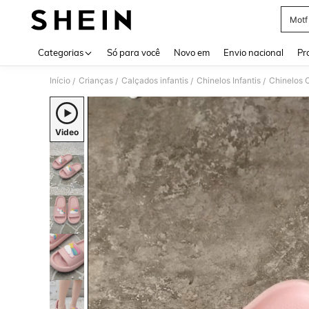
Motf
Use up 
Categorias
Só para você
Novo em
Envio nacional
Pr
Início
Crianças
Calçados infantis
Chinelos Infantis
Chinelos C
/
/
/
/
Video