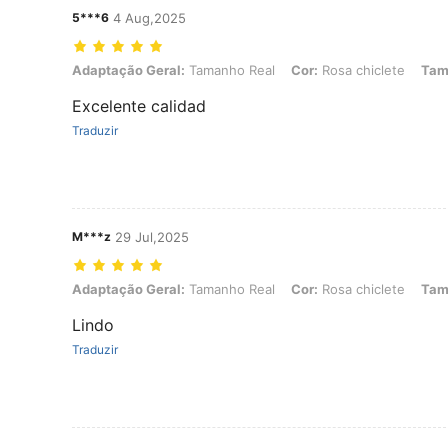
5***6
4 Aug,2025
Adaptação Geral: Tamanho Real, Cor: Rosa chiclete, Tamanho: EU
Adaptação Geral:
Tamanho Real
Cor:
Rosa chiclete
Tam
Excelente calidad
Traduzir
M***z
29 Jul,2025
Adaptação Geral: Tamanho Real, Cor: Rosa chiclete, Tamanho: EU
Adaptação Geral:
Tamanho Real
Cor:
Rosa chiclete
Tam
Lindo
Traduzir