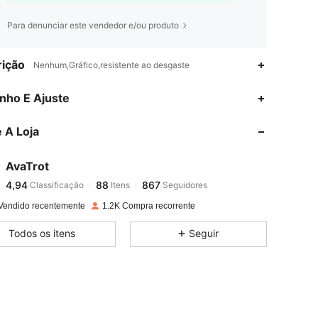
Para denunciar este vendedor e/ou produto
ição
Nenhum,Gráfico,resistente ao desgaste
4,94
88
867
nho E Ajuste
4,94
88
867
 A Loja
4,94
88
867
4,94
88
867
AvaTrot
4,94
88
867
Classificação
Itens
Seguidores
a***a
seguido
1 dia atrás
4,94
88
867
Vendido recentemente
1.2K Compra recorrente
4,94
88
867
Todos os itens
Seguir
4,94
88
867
4,94
88
867
4,94
88
867