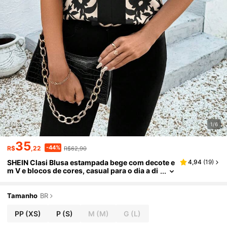
1/6
35
-44%
R$
,22
R$62,90
SHEIN Clasi Blusa estampada bege com decote e
4,94
(
19
)
m V e blocos de cores, casual para o dia a di
a, para mulheres
Tamanho
BR
PP
(XS)
P
(S)
M
(M)
G
(L)