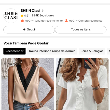
SHEIN Clasi
824K Seguidores
4,91
l***h
pago
1 dia atrás
999K+ Vendido recentemente
999K+ Compra recorrente
824K Seguidores
4,91
Seguir
Todos os itens
Você Também Pode Gostar
824K Seguidores
4,91
Recomendar
Roupa interior e roupa de dormir
Jóias & Relógios
824K Seguidores
4,91
824K Seguidores
4,91
824K Seguidores
4,91