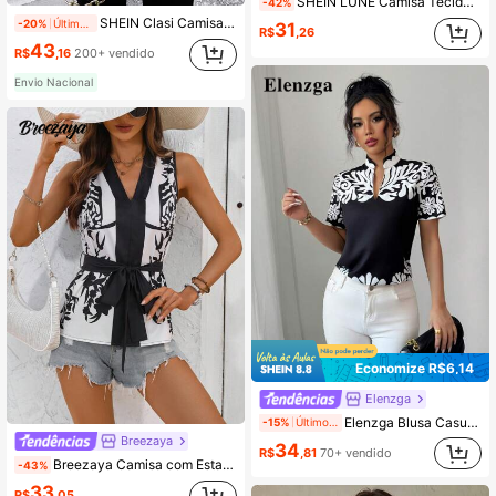
SHEIN LUNE Camisa Tecida Sem Manga com Bordado Paisley, Primavera/Verão
-42%
SHEIN Clasi Camisa Solta de Verão com Gola Colorida e Manga Curta Morcego, Estampa Geométrica, Dia das Mães, Mulheres'} {'translate_pt_br':'Top Casual de Manga Curta com Decote em V, Ajuste Regular, Manga Morcego Regular Cáqui, Mulheres'} {'translate_pt_br':'Top Casual de Primavera/Verão, Uso Diário
-20%
Último dia
31
R$
,26
43
R$
,16
200+ vendido
Envio Nacional
Economize R$6,14
Elenzga
Elenzga Blusa Casual Feminina com Manga Curta, Gola V Entalhada e Estampa Floral
-15%
Últimos 1 dias
Breezaya
34
R$
,81
70+ vendido
Breezaya Camisa com Estampa Floral de Pescoço em V, Cintura com Laço e Contraste de Cor, Férias de Verão
-43%
33
R$
,05