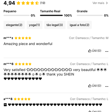
4,94
(19)
Ver mais
Pequeno
Tamanho Real
Grande
0%
100%
0%
elegante
(2)
yoga
(1)
tão legal
(3)
igual a foto
(2)
m***z
Cor: Damasco / Tamanho: M
Amazing
piece
and
wonderful
Útil
(0)
m***6
Cor: Damasco / Tamanho: L
Very
satisfied
💞💞💞💞💞💞💞💞💞💞💞💞💞
very
beautiful
🌟🌟🌟
🌟🌟🌟🌟🌟🌟🌟🌟☺️🌟☺️🌟
thank
you
SHEIN
♥️♥️♥️♥️♥️♥️♥️♥️♥️♥️♥️
Útil
(0)
a***8
Cor: Damasco / Tamanho: L
♥️♥️♥️♥️♥️♥️♥️♥️♥️♥️♥️♥️♥️♥️♥️♥️♥️♥️♥️♥️♥️♥️♥️♥️♥️♥️♥️
Útil
(0)