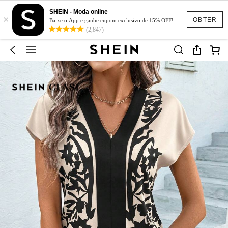
SHEIN - Moda online
×
OBTER
Baixe o App e ganhe cupom exclusivo de 15% OFF!
(2,847)