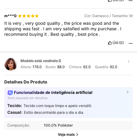
m***0
Cor: Damasco / Tamanho: M
It
is
very
,
very
good
quality
,
the
price
was
good
and
the
shipping
was
fast
.
I
am
very
satisfied
with
my
purchase
.
I
recommend
buying
it
.
Best
quality
,
best
price
.
Útil
(0)
Modelo está vestindo:
S
Altura:
176.0
Busto:
88.0
Cintura:
62.0
Quadris:
92.0
Detalhes Do Produto
Funcionalidade de inteligência artificial
Texto baseado em detalhes
Tecido:
Tecido com toque limpo e apelo versátil.
824K Seguidores
4,91
Casual:
Estilo descontraído para o dia a dia.
Composição:
100.0% Poliéster
824K Seguidores
4,91
Veja mais