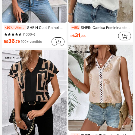
824K Seguidores
4,91
824K Seguidores
4,91
SHEIN Clasi Painel De Contraste Gola V Blusa Sem Mangas
SHEIN Camisa Feminina de Verão Elegante Básica Branca com Decote em V, Babado e Manga Curta, Top de Trabalho e Golfe Chique e Lisa, Top Casual para Escola, Viagem, Praia e Escritório
-20%
Último dia
-45%
31
(1000+)
R$
,85
36
824K Seguidores
4,91
R$
,79
100+ vendido