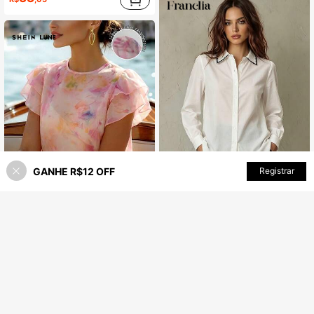
GANHE R$12 OFF
ADICIONAR AO CARRINHO
Registrar
44% OFF!
Franclia Camisa Casual Feminina de Manga Longa Solta, Gola de Contraste, Simples e Versátil para Uso Diário, Outono/Inverno
-55%
4
Quase esgotado!
SHEIN LUNE Blusa Feminina de Gola Redonda com Estampa Tie Dye Degradê e Manga Curta com Camada Dupla
-30%
36
R$
,00
34
R$
,97