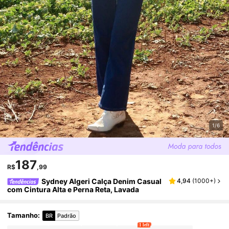
1/6
187
R$
,99
Sydney Algeri Calça Denim Casual
4,94
(
1000+
)
com Cintura Alta e Perna Reta, Lavada
Tamanho
:
BR
Padrão
1 left