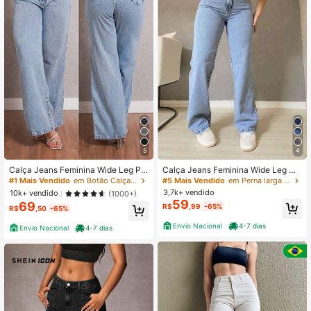
5
4
Calça Jeans Feminina Wide Leg Pa
Calça Jeans Feminina Wide Leg Ma
ntalona Cintura Alta Marmorizada S
rmorizada Sem Lycra Pantalona Cin
#1 Mais Vendido
em Botão Calças de ganga
#5 Mais Vendido
em Perna larga Calças jeans
em Lycra Boca Larga Premium Sofi
tura Alta Boca Larga Gaven Inverno
3,7k+ vendido
10k+ vendido
(1000+)
sticada Confortável Elegante
2026 Dia das Mães Boca Larga Ret
59
69
R$
,99
-65%
a Estilo Moderno Versátil Confortáv
R$
,50
-65%
el Casual Lisa
Envio Nacional
4-7 dias
Envio Nacional
4-7 dias