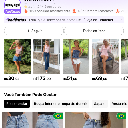
24K Seguidores
4,73
110K Vendido recentemente
4.9K Compra recorrente
Aume
24K Seguidores
4,73
Esta loja é selecionada como um
「Loja de Tendências」
Seguir
Todos os itens
24K Seguidores
4,73
24K Seguidores
4,73
24K Seguidores
4,73
24K Seguidores
4,73
30
172
51
69
R$
,95
R$
,90
R$
,95
R$
,95
R$
24K Seguidores
4,73
Você Também Pode Gostar
Recomendar
Roupa interior e roupa de dormir
Sapato
Vestuário
24K Seguidores
4,73