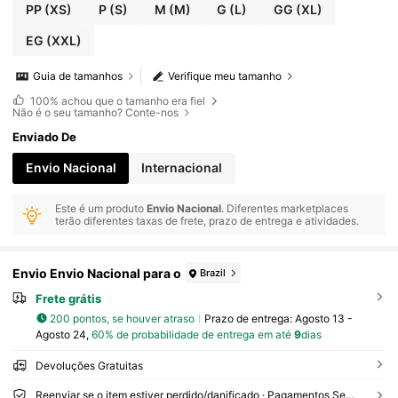
PP
(XS)
P
(S)
M
(M)
G
(L)
GG
(XL)
EG
(XXL)
Guia de tamanhos
Verifique meu tamanho
100%
achou que o tamanho era fiel
Não é o seu tamanho? Conte-nos
Enviado De
Envio Nacional
Internacional
Este é um produto
Envio Nacional
. Diferentes marketplaces
terão diferentes taxas de frete, prazo de entrega e atividades.
Envio Envio Nacional para o
Brazil
Frete grátis
200 pontos, se houver atraso
Prazo de entrega:
Agosto 13 -
Agosto 24,
60% de probabilidade de entrega em até
9
dias
Devoluções Gratuitas
Reenviar se o item estiver perdido/danificado · Pagamentos Seguros · Proteção de privacidade