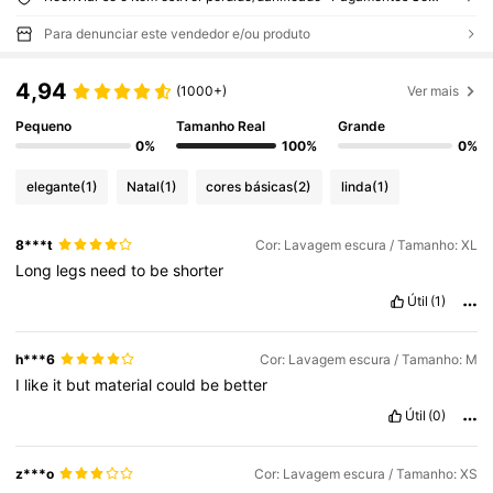
Para denunciar este vendedor e/ou produto
4,94
(1000+)
Ver mais
Pequeno
Tamanho Real
Grande
0%
100%
0%
elegante
(1)
Natal
(1)
cores básicas
(2)
linda
(1)
8***t
Cor: Lavagem escura / Tamanho: XL
Long
legs
need
to
be
shorter
Útil
(1)
h***6
Cor: Lavagem escura / Tamanho: M
I
like
it
but
material
could
be
better
Útil
(0)
z***o
Cor: Lavagem escura / Tamanho: XS