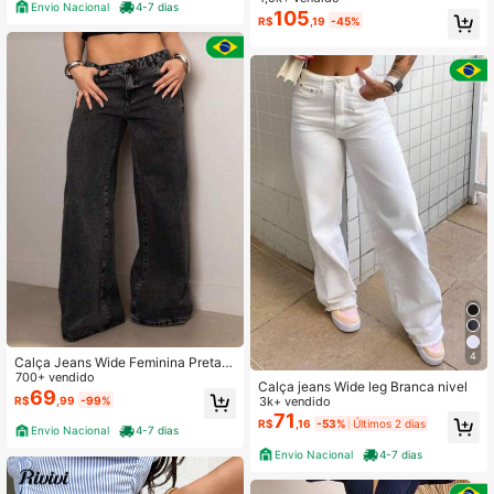
Envio Nacional
4-7 dias
malista e Versátil, Calça Confortáve
105
R$
,19
-45%
l de Comprimento Tornozelo para M
ulheres
4
Calça Jeans Wide Feminina Preta C
intura Alta Corte Largo Moderno.
700+ vendido
Calça jeans Wide leg Branca nivel
69
R$
,99
-99%
3k+ vendido
71
R$
,16
-53%
Últimos 2 dias
Envio Nacional
4-7 dias
Envio Nacional
4-7 dias