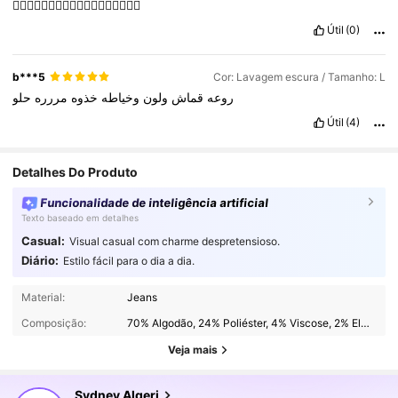
👍🏻👍🏻👍🏻👍🏻👍🏻👍🏻👍🏻👍🏻👍🏻
Útil
(0)
b***5
Cor: Lavagem escura / Tamanho: L
روعه
قماش
ولون
وخياطه
خذوه
مررره
حلو
Útil
(4)
Detalhes Do Produto
Funcionalidade de inteligência artificial
Texto baseado em detalhes
Casual:
Visual casual com charme despretensioso.
Diário:
Estilo fácil para o dia a dia.
24K Seguidores
4,73
Material:
Jeans
Composição:
70% Algodão, 24% Poliéster, 4% Viscose, 2% Elastano
24K Seguidores
4,73
Veja mais
24K Seguidores
4,73
Sydney Algeri