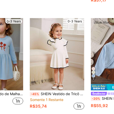
0-3 Years
0-3 Years
9
com Bordado de Abóbora para Bebê Menina, Adequado para Outono/Inverno
SHEIN Vestido de Tricô com Babado Versátil Bonito e Elegante para Menina, Roupa Externa
El
-45%
SHEIN Elladie kids Cardigan para Meninas Bebês, Malha, Primavera Outono, Frente Aberta, M
-20%
Somente 1 Restante
R$55,92
R$35,74