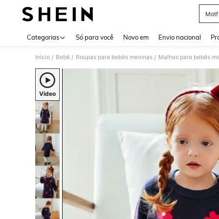
Motf
Use up 
Categorias
Só para você
Novo em
Envio nacional
Pr
Início
Bebê
Roupas para bebês meninas
Malhas para bebês m
/
/
/
Video