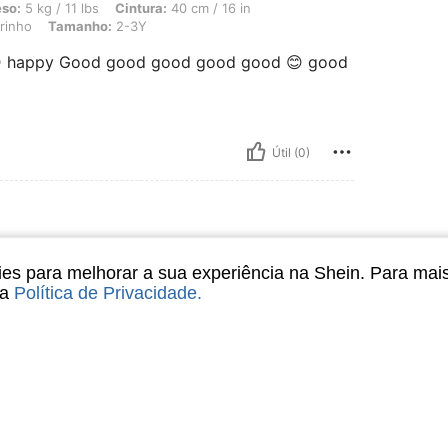
 lbs, Cintura: 40 cm / 16 in, Quadris: 40 cm / 16 in, Busto: 40 cm / 16 in, Cor: A
so:
5 kg / 11 lbs
Cintura:
40 cm / 16 in
rinho
Tamanho:
2-3Y
 happy Good good good good good 😊 good
Útil (0)
2M
anho:
9-12M
s para melhorar a sua experiência na Shein. Para mai
sa
Política de Privacidade
.
hhh i loveee itt sooo muuchhh
Útil (0)
liações