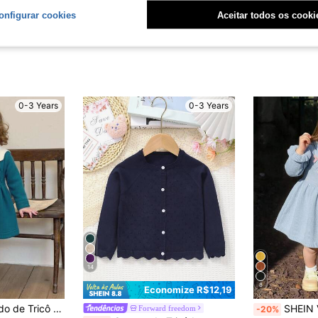
onfigurar cookies
Aceitar todos os cooki
0-3 Years
0-3 Years
14
8
Economize R$12,19
 Gola Peter Pan e Recortes Coloridos, Outono
SHEIN Vestido Casual de Malha P
Forward freedom
-20%