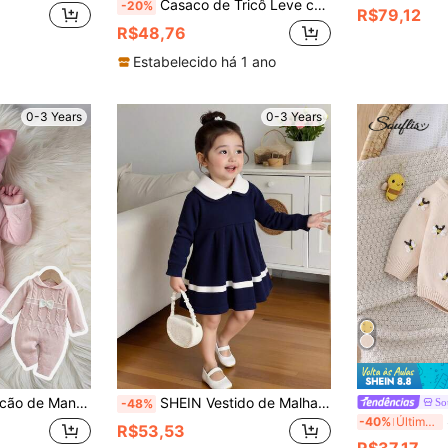
Casaco de Tricô Leve com Botões e Estampa Floral Vazada de Manga Longa para Meninas Bebê
-20%
R$79,12
R$48,76
Estabelecido há 1 ano
0-3 Years
0-3 Years
ado Fofo e Decoração 3D para Bebê Menina
SHEIN Vestido de Malha Casual e Elegante para Bebês Meninas, Vestido de Tricô, Macio e Confortável, Adequado para Uso Diário, Passeios, Viagens, Férias, Casa, Creche e Brincadeiras de Bebê Menina
So
-48%
Souf
-40%
Últimos 3 dias
R$53,53
R$37,17