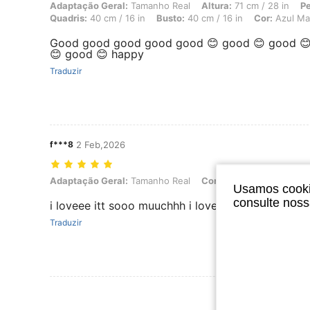
Adaptação Geral: Tamanho Real, Altura: 71 cm / 28 in, Peso: 5 kg / 11
Adaptação Geral:
Tamanho Real
Altura:
71 cm / 28 in
Pe
Quadris:
40 cm / 16 in
Busto:
40 cm / 16 in
Cor:
Azul Ma
Good good good good good 😊 good 😊 good 
😊 good 😊 happy
Traduzir
f***8
2 Feb,2026
Adaptação Geral: Tamanho Real, Cor: Azul Marinho, Tamanho: 9-1
Adaptação Geral:
Tamanho Real
Cor:
Azul Marinho
Tam
Usamos cookie
consulte nos
i loveee itt sooo muuchhh i loveee itt sooo muuc
Traduzir
Ver Mais Ava