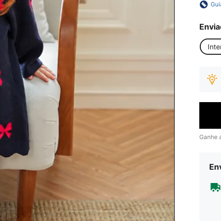
Gui
Envia
Inte
Ganhe 
Env