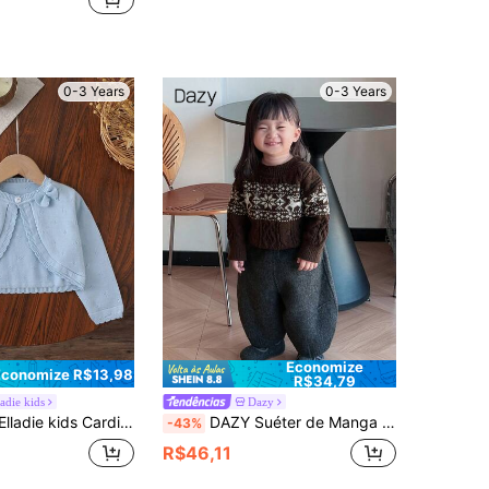
0-3 Years
0-3 Years
Economize
Economize R$13,98
R$34,79
ladie kids
Dazy
anga Longa, Confortável, Elegante, Cor Sólida, Laço, Jaqueta Curta Tipo Capa, Verão, Proteção Solar, Fashion, Elegante, Fofo, Chique, Casual, Versátil, Adequado para Outono Inverno, Casa, Exterior, Férias
DAZY Suéter de Manga Longa com Estampa de Desenho Animado e Contraste de Cor, Gola Careca, para Meninas Bebê, Roupas de Inverno para Meninas Pequenas
-43%
R$46,11