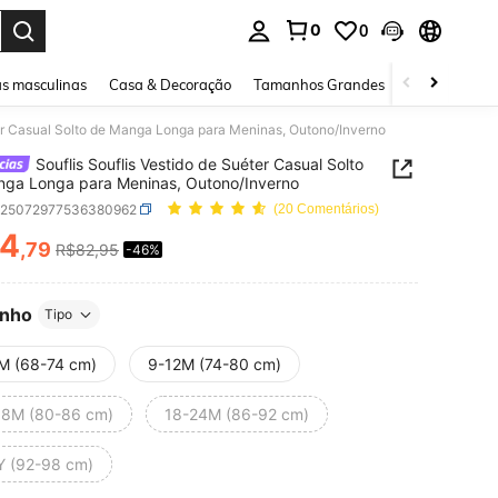
0
0
ar. Press Enter to select.
s masculinas
Casa & Decoração
Tamanhos Grandes
Joias e acessó
ter Casual Solto de Manga Longa para Meninas, Outono/Inverno
Souflis Souflis Vestido de Suéter Casual Solto
ga Longa para Meninas, Outono/Inverno
a25072977536380962
(20 Comentários)
4
,79
R$82,95
-46%
ICE AND AVAILABILITY
nho
Tipo
M (68-74 cm)
9-12M (74-80 cm)
18M (80-86 cm)
18-24M (86-92 cm)
Y (92-98 cm)