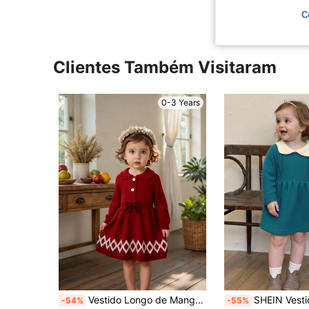
C
Clientes Também Visitaram
0-3 Years
Vestido Longo de Manga Comprida Vermelho Festivo para Bebê Meninas, Design de Bainha Contrastante, Saia Vermelha para Bebê Meninas, Vestido de Manga Longa para Outono/Inverno, Adequado para Passeios, Viagens, Feriados, Natal, Pode Ser Usado como Presente
SHEIN Vestido de Tricô Fofo de Manga Longa com
-54%
-55%