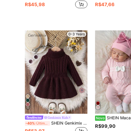
R$45,98
R$47,66
0-3 Years
10
SHEIN Macacão de Manga Longa com Laço Tranç
Genkimix Kids
Novo
SHEIN Genkimix Kids Vestido de Tricô Casual de Manga Longa com Gola Alta e Cor Sólida para Bebê Menina
-40%
Últimos 3 dias
R$99,90
R$53,97