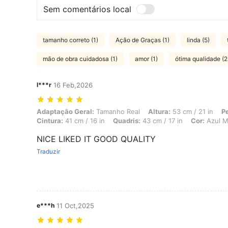
Sem comentários local
tamanho correto (1)
Ação de Graças (1)
linda (5)
mão de obra cuidadosa (1)
amor (1)
ótima qualidade (2
l***r
16 Feb,2026
Adaptação Geral: Tamanho Real, Altura: 53 cm / 21 in, Peso: 7 kg / 1
Adaptação Geral:
Tamanho Real
Altura:
53 cm / 21 in
P
Cintura:
41 cm / 16 in
Quadris:
43 cm / 17 in
Cor:
Azul M
NICE LIKED IT GOOD QUALITY
Traduzir
e***h
11 Oct,2025