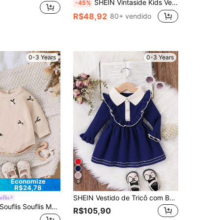
SHEIN Vintaside Kids Vestido de Suéter de Manga Longa Tricotado com Colarinho Ruffled Bordado Floral para Meninas Bebê, Cáqui, Elegante e da Moda, Adequado para Escola, Uso Diário, Casa, Passeios, Viagens, Outono/Inverno
-45%
R$48,92
80+ vendido
0-3 Years
0-3 Years
Economize
9
R$24,78
SHEIN Vestido de Tricô com Bainha Franzida, Gola Colorblock, Botões, Manga Longa para Bebê Menina no Outono
uflis
lis Souflis Macacão de Tricô para Bebês Meninas, Amarelo e Amarelo Claro, Manga Longa Gola Redonda Pulôver, Confortável para Outono e Inverno, Uso Diário Versátil, Estilo Elegante de Senhora, Design de Abelha Bordado à Mão, Artesanato Pesado Fofo e Único, Adequado para Casa, Passeios, Viagens e Creche
R$105,90