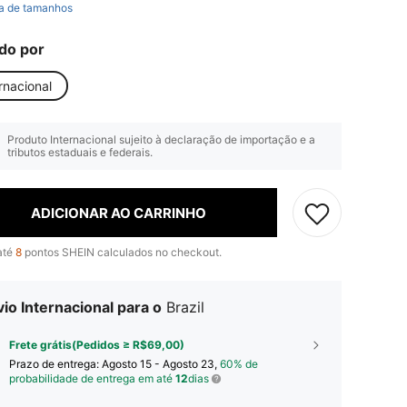
a de tamanhos
do por
rnacional
Produto Internacional sujeito à declaração de importação e a
tributos estaduais e federais.
ADICIONAR AO CARRINHO
até
8
pontos SHEIN calculados no checkout.
io Internacional para o
Brazil
Frete grátis(Pedidos ≥ R$69,00)
Prazo de entrega:
Agosto 15 - Agosto 23,
60% de
probabilidade de entrega em até
12
dias