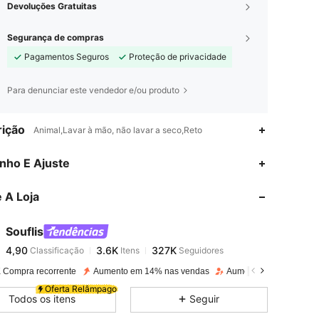
Devoluções Gratuitas
Segurança de compras
Pagamentos Seguros
Proteção de privacidade
Para denunciar este vendedor e/ou produto
ição
Animal,Lavar à mão, não lavar a seco,Reto
4,90
3.6K
327K
nho E Ajuste
 A Loja
4,90
3.6K
327K
Souflis
4,90
3.6K
327K
Classificação
Itens
Seguidores
b***s
pago
1 dia atrás
 Compra recorrente
Aumento em 14% nas vendas
Aumento de seguidore
4,90
3.6K
327K
Oferta Relâmpago
Todos os itens
Seguir