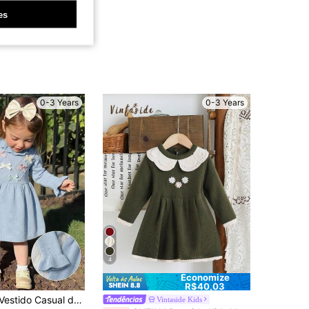
es
0-3 Years
0-3 Years
4
Economize
R$40,03
lissado com Laço para Bebê Menina, para Férias, Viagem, Outono e Inverno
Vintaside Kids