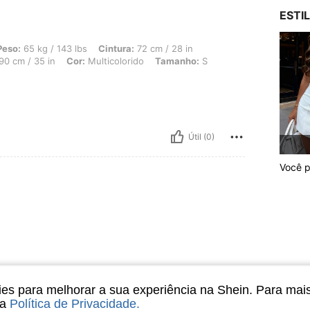
ESTI
 143 lbs, Cintura: 72 cm / 28 in, Quadris: 103 cm / 41 in, Formato do corpo: Maçã
Peso:
65 kg / 143 lbs
Cintura:
72 cm / 28 in
90 cm / 35 in
Cor:
Multicolorido
Tamanho:
S
Útil (0)
Você 
s para melhorar a sua experiência na Shein. Para mai
sa
Política de Privacidade
.