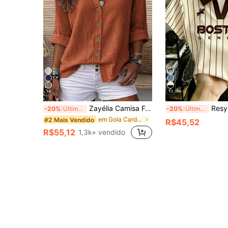
14
13
Zayélia Camisa Feminina de Verão Elegante e Simples, Tecido Liso, Casual, Camisa de Trabalho
Resyla Camisa Polo de Malha com Estampa de Boston e Li
-20%
Últimos 3 dias
-20%
Últimos 3 dias
em Gola Cardigan Tops, blusas e camisetas feminina
#2 Mais Vendido
R$45,52
R$55,12
1,3k+ vendido