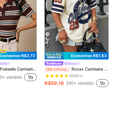
8
Economize R$2,72
Economize R$1,83
éselle
Rovax
oéselle Camiseta de Manga Curta Casual Versátil para Uso Diário com Listras e Retalhos Feminina
Rovax Camiseta Feminina de Mangas Curtas com Gola em V e Caimento Solto com Estampa Digital
-3%
Últimos 3 dias
(1000+)
0+ vendido
R$59,16
300+ vendido