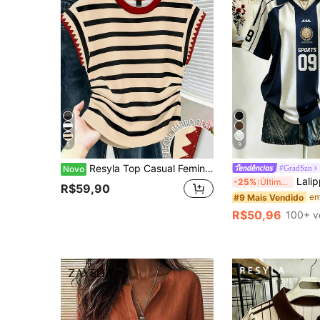
5
9
Resyla Top Casual Feminina Listrada com Decote Redondo e Acabamento Floral
#GradSzn
Novo
Lalippa Camiseta Feminina Esportiva com Estampa 
-25%
Últimos 3 dias
R$59,90
#9 Mais Vendido
R$50,96
100+ v