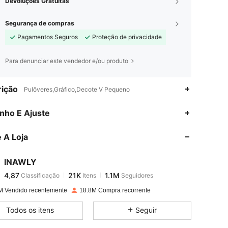
Devoluções Gratuitas
Segurança de compras
Pagamentos Seguros
Proteção de privacidade
Para denunciar este vendedor e/ou produto
ição
Pulôveres,Gráfico,Decote V Pequeno
4,87
21K
1.1M
nho E Ajuste
 A Loja
4,87
21K
1.1M
INAWLY
4,87
21K
1.1M
Classificação
Itens
Seguidores
g***2
pago
1 dia atrás
M Vendido recentemente
18.8M Compra recorrente
4,87
21K
1.1M
Todos os itens
Seguir