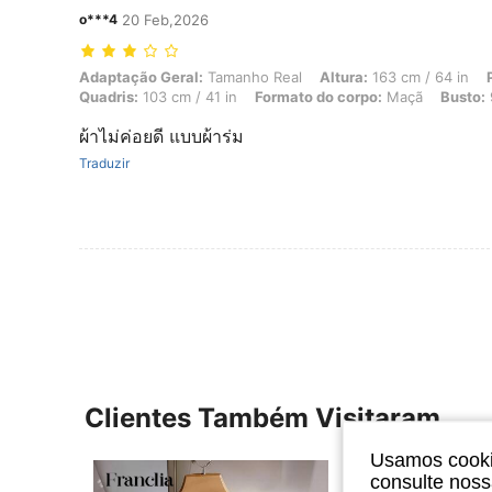
o***4
20 Feb,2026
Adaptação Geral: Tamanho Real, Altura: 163 cm / 64 in, Peso: 65 kg /
Adaptação Geral:
Tamanho Real
Altura:
163 cm / 64 in
Quadris:
103 cm / 41 in
Formato do corpo:
Maçã
Busto:
ผ้าไม่ค่อยดี แบบผ้าร่ม
Traduzir
Clientes Também Visitaram
Usamos cookie
consulte nos