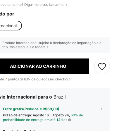
 seu tamanho? Diga-me o seu tamanho
do por
rnacional
Produto Internacional sujeito à declaração de importação e a
tributos estaduais e federais.
ADICIONAR AO CARRINHO
até
7
pontos SHEIN calculados no checkout.
io Internacional para o
Brazil
Frete grátis(Pedidos ≥ R$69,00)
Prazo de entrega:
Agosto 16 - Agosto 24,
60% de
probabilidade de entrega em até
12
dias