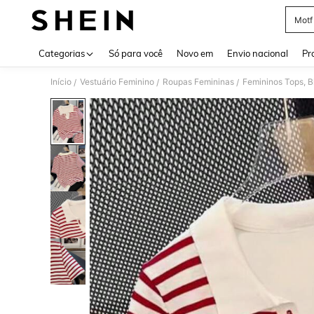
Motf
Use up 
Categorias
Só para você
Novo em
Envio nacional
Pr
Início
Vestuário Feminino
Roupas Femininas
Femininos Tops, B
/
/
/