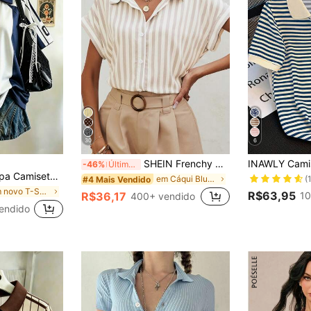
30
6
SHEIN Frenchy Camisa Listrada de Manga Curta Tipo Morcego, Blusas de Manga Curta
-46%
Últimos 2 dias
Digital Listrada, Gola Lapela em V, Ombros Caídos, Manga Curta, Estilo Minimalista, Presente para Amiga
(
em Cáqui Blusas de escritório macias
#4 Mais Vendido
em novo T-Shirts Mulher
R$63,95
10
R$36,17
400+ vendido
endido