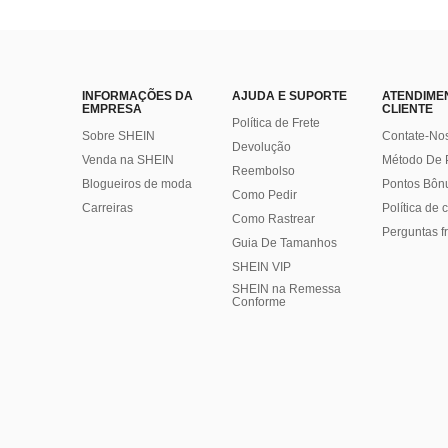
INFORMAÇÕES DA
AJUDA E SUPORTE
ATENDIME
EMPRESA
CLIENTE
Política de Frete
Sobre SHEIN
Contate-No
Devolução
Venda na SHEIN
Método De
Reembolso
Blogueiros de moda
Pontos Bôn
Como Pedir
Carreiras
Política de
Como Rastrear
Perguntas f
Guia De Tamanhos
SHEIN VIP
SHEIN na Remessa
Conforme