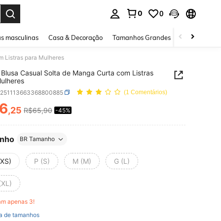
0
0
ar. Press Enter to select.
s masculinas
Casa & Decoração
Tamanhos Grandes
Joias e acessó
 Listras para Mulheres
Blusa Casual Solta de Manga Curta com Listras
ulheres
z251113663368800885
(1 Comentários)
6
,25
R$65,90
-45%
ICE AND AVAILABILITY
nho
BR Tamanho
(XS)
P (S)
M (M)
G (L)
(XL)
am apenas 3!
a de tamanhos