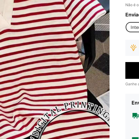
Não é o
Envia
Inte
Ganhe 
Env