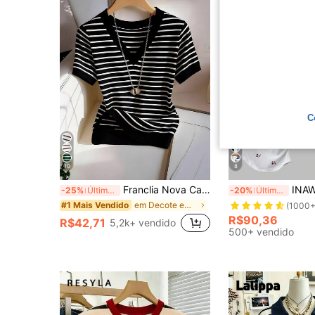
C
10
8
Franclia Nova Camiseta Feminina de Manga Curta com Decote em V e Listras
INAWLY 3 peças/Conjunto Camisetas de Verão Femin
-25%
Últimos 3 dias
-20%
Últimos 3 dias
em Decote em V Tops, blusas e camisetas femininas
#1 Mais Vendido
(1000+
R$90,36
R$42,71
5,2k+ vendido
500+ vendido