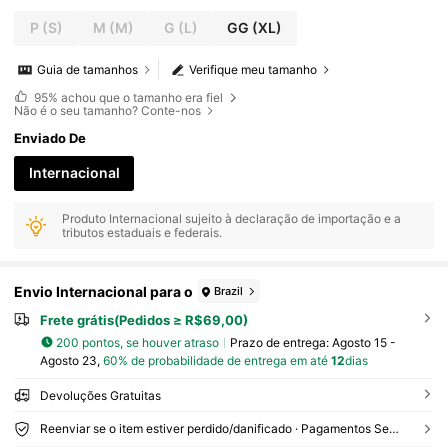
P
(S)
M
(M)
G
(L)
GG
(XL)
Guia de tamanhos
Verifique meu tamanho
95%
achou que o tamanho era fiel
Não é o seu tamanho? Conte-nos
Enviado De
Internacional
Produto Internacional sujeito à declaração de importação e a
tributos estaduais e federais.
Envio Internacional para o
Brazil
Frete grátis(Pedidos ≥ R$69,00)
200 pontos, se houver atraso
Prazo de entrega:
Agosto 15 -
Agosto 23,
60% de probabilidade de entrega em até
12
dias
Devoluções Gratuitas
Reenviar se o item estiver perdido/danificado · Pagamentos Seguros · Proteção de privacidade