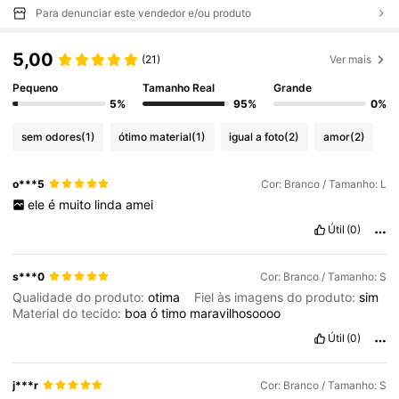
Para denunciar este vendedor e/ou produto
5,00
(21)
Ver mais
Pequeno
Tamanho Real
Grande
5%
95%
0%
sem odores
(1)
ótimo material
(1)
igual a foto
(2)
amor
(2)
o***5
Cor: Branco / Tamanho: L
ele
é
muito
linda
amei
Útil
(0)
s***0
Cor: Branco / Tamanho: S
Qualidade do produto:
otima
Fiel às imagens do produto:
sim
Material do tecido:
boa
ó
timo
maravilhosoooo
Útil
(0)
j***r
Cor: Branco / Tamanho: S