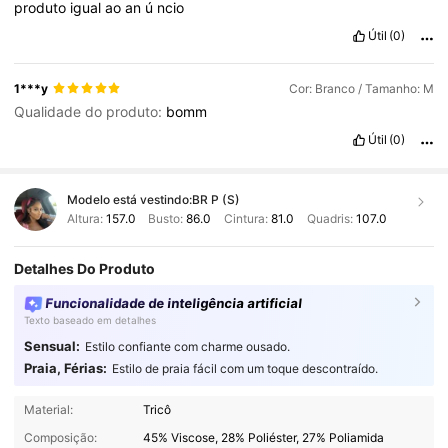
produto
igual
ao
an
ú
ncio
Útil
(0)
1***y
Cor: Branco / Tamanho: M
Qualidade do produto:
bomm
Útil
(0)
Modelo está vestindo:
BR P (S)
Altura:
157.0
Busto:
86.0
Cintura:
81.0
Quadris:
107.0
Detalhes Do Produto
Funcionalidade de inteligência artificial
Texto baseado em detalhes
Sensual:
Estilo confiante com charme ousado.
Praia, Férias:
Estilo de praia fácil com um toque descontraído.
415K Seguidores
4,88
Material:
Tricô
Composição:
45% Viscose, 28% Poliéster, 27% Poliamida