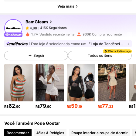
415K Seguidores
4,88
Veja mais
BamGleam
415K Seguidores
4,88
e***2
pago
1 dia atrás
1.7M Vendido recentemente
960K Compra recorrente
Esta loja é selecionada como um
「Loja de Tendências」
415K Seguidores
4,88
Oferta Relâmpago
Seguir
Todos os itens
415K Seguidores
4,88
415K Seguidores
4,88
62
79
59
77
415K Seguidores
4,88
R$
,90
R$
,90
R$
,19
R$
,33
R$
Você Também Pode Gostar
415K Seguidores
4,88
Recomendar
Jóias & Relógios
Roupa interior e roupa de dormir