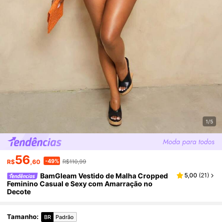
1/5
56
-49%
R$
,60
R$110,99
BamGleam Vestido de Malha Cropped
5,00
(
21
)
Feminino Casual e Sexy com Amarração no
Decote
Tamanho
:
BR
Padrão