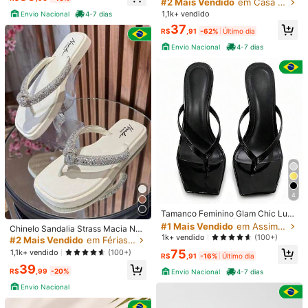
Leve Confortável Macio
#2 Mais Vendido
em Casa Sandálias Femininas
Clientes recorrentes
1,1k+ vendido
Envio Nacional
4-7 dias
Reenviar se o item estiver perdido/danificado · Pagamentos Seguros · Proteção de privacidade
37
R$
,91
-62%
Último dia
Para denunciar este vendedor e/ou produto
Envio Nacional
4-7 dias
4,00
(1)
Ver mais
Pequeno
Tamanho Real
Grande
0%
100%
0%
p***8
Cor: Cinza / Tamanho: CN40
สวย
Útil
(0)
4
#1 Mais Vendido
em Assimétrico Sandálias Femininas
Detalhes Do Produto
Quase esgotado!
Tamanco Feminino Glam Chic Luxo
– Salto Médio 7cm | Elegante, Conf
#1 Mais Vendido
#1 Mais Vendido
em Assimétrico Sandálias Femininas
em Assimétrico Sandálias Femininas
Chinelo Sandalia Strass Macia Nó
Tipo de Fechamento:
Zíper traseiro
ortável e Versátil
Quase esgotado!
Quase esgotado!
1k+ vendido
(100+)
Confortável Qualidade e Conforto E
#2 Mais Vendido
em Férias Mulheres Plataformas e Sandálias Cunha
nvio Imediato
#1 Mais Vendido
em Assimétrico Sandálias Femininas
75
1,1k+ vendido
(100+)
Veja mais
R$
,91
-16%
Último dia
Quase esgotado!
39
R$
,99
-20%
Envio Nacional
4-7 dias
Envio Nacional