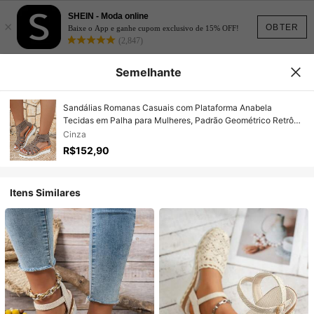
SHEIN - Moda online
×
OBTER
Baixe o App e ganhe cupom exclusivo de 15% OFF!
(2,847)
Semelhante
Sandálias Romanas Casuais com Plataforma Anabela
Tecidas em Palha para Mulheres, Padrão Geométrico Retrô
Cinza, Zíper Traseiro, Bico Aberto, Sapatos de Verão
Cinza
R$152,90
Itens Similares