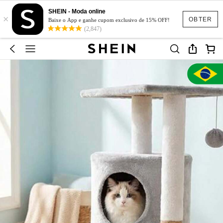
SHEIN - Moda online
×
OBTER
Baixe o App e ganhe cupom exclusivo de 15% OFF!
(2,847)