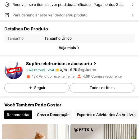
Reenviar se o item estiver perdido/danificado · Pagamentos Seguros · Proteção de privacidade
Para denunciar este vendedor e/ou produto
6.7K Seguidores
4,78
Detalhes Do Produto
Tamanho:
Tamanho Único
6.7K Seguidores
4,78
Veja mais
Supfire eletronicos e acessorio
6.7K Seguidores
4,78
Loja Parceira Local
m***l
pago
1 dia atrás
18K Vendido recentemente
4.8K Compra recorrente
6.7K Seguidores
4,78
Seguir
Todos os itens
Você Também Pode Gostar
6.7K Seguidores
4,78
Recomendar
Casa e Decoração
Esportes e Atividades Ao Ar Livre
6.7K Seguidores
4,78