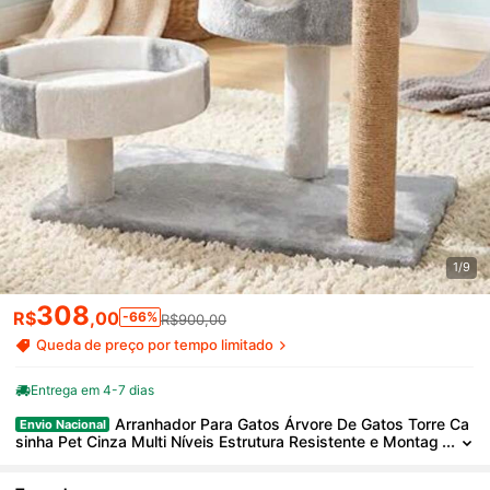
1/9
308
R$
,00
-66%
R$900,00
Queda de preço por tempo limitado
Entrega em 4-7 dias
Arranhador Para Gatos Árvore De Gatos Torre Ca
Envio Nacional
sinha Pet Cinza Multi Níveis Estrutura Resistente e Montag
em Simples