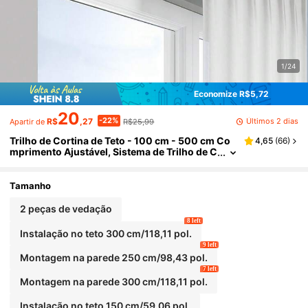
1/24
Economize R$5,72
20
-22%
Últimos 2 dias
R$
,27
R$25,99
Apartir de
Trilho de Cortina de Teto - 100 cm - 500 cm Co
4,65
(
66
)
mprimento Ajustável, Sistema de Trilho de C
ortina Varão de Janela, Trilho de Cortina Met
álico Resistente para Chuveiro, Divisórias de Am
biente, Escritório, Decoração Doméstica
Tamanho
2 peças de vedação
8 left
Instalação no teto 300 cm/118,11 pol.
9 left
Montagem na parede 250 cm/98,43 pol.
7 left
Montagem na parede 300 cm/118,11 pol.
Instalação no teto 150 cm/59,06 pol.