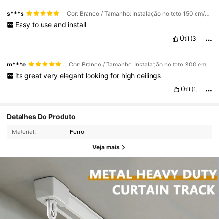
s***s
Cor: Branco / Tamanho: Instalação no teto 150 cm/59,06 pol.
Easy
to
use
and
install
Útil
(3)
m***e
Cor: Branco / Tamanho: Instalação no teto 300 cm/118,11 pol.
its
great
very
elegant
looking
for
high
ceilings
Útil
(1)
Detalhes Do Produto
Material:
Ferro
Veja mais