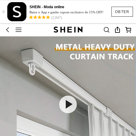
SHEIN - Moda online
×
OBTER
Baixe o App e ganhe cupom exclusivo de 15% OFF!
(2,847)