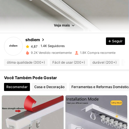
1.4K Seguidores
4,87
Veja mais
1.4K Seguidores
4,87
shdiem
Seguir
1.4K Seguidores
4,87
j***a
pago
1 dia atrás
9.2K Vendido recentemente
1.8K Compra recorrente
ótima qualidade (300+)
Fácil de usar (200+)
durável (200+)
tã
1.4K Seguidores
4,87
Você Também Pode Gostar
1.4K Seguidores
4,87
Recomendar
Casa e Decoração
Ferramentas e Reformas Doméstic
1.4K Seguidores
4,87
1.4K Seguidores
4,87