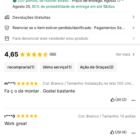
200 pontos, se houver atraso
Prazo de entrega:
Agosto 17 -
Agosto 25,
60% de probabilidade de entrega em até
12
dias
Devoluções Gratuitas
Reenviar se o item estiver perdido/danificado · Pagamentos Seguros · Proteção de privacidade
Para denunciar este vendedor e/ou produto
4,65
(66)
Ver mais
recompraria
(1)
ótimo serviço
(1)
Ação de Graças
(2)
m***i
Cor: Branco / Tamanho: Instalação no teto 100 cm/39,37 pol.
Fa
ç
o
de
montar
.
Gostei
bastante
Útil
(2)
r***0
Cor: Branco / Tamanho: 10 polias
Work
great
Útil
(4)