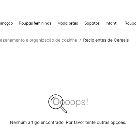
and down arrow keys to navigate search Buscas recentes and Pesquisar e Encontr
omoção
Roupas femininas
Moda praia
Sapatos
Infantil
Roupa
azenamento e organização de cozinha
Recipientes de Cereais
/
Nenhum artigo encontrado. Por favor tente outras opções.