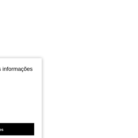
s informações
es