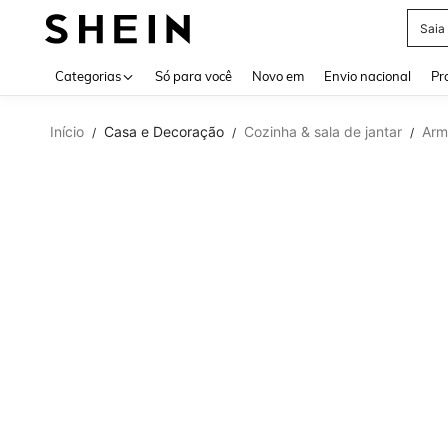
Saia
Use up 
Categorias
Só para você
Novo em
Envio nacional
Pr
Início
Casa e Decoração
Cozinha & sala de jantar
Arm
/
/
/