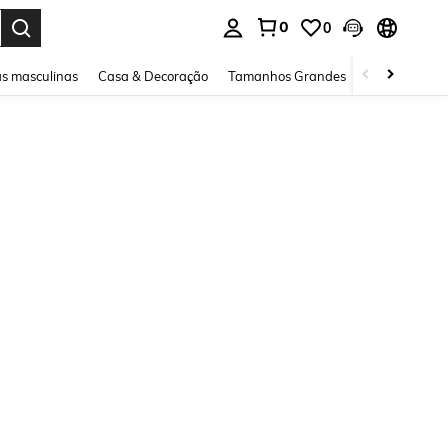
0
0
ar. Press Enter to select.
s masculinas
Casa & Decoração
Tamanhos Grandes
Joias e acessó