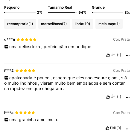
Pequeno
Tamanho Real
Grande
3%
94%
3%
recompraria
(1)
maravilhoso
(7)
linda
(19)
meia taça
(1)
d***n
Cor: Prata
uma
delicsdeza
,
perfeic
çã
o
em
berlique
.
Útil
(1)
i***2
Cor: Prata
apaixonada
é
pouco
,
espero
que
eles
nao
escure
ç
am
,
s
ã
o
muito
lindinhos
,
vieram
muito
bem
embalados
e
sem
contar
na
rapidez
em
que
chegaram
.
Útil
(1)
i***a
Cor: Prata
uma
gracinha
amei
muito
Útil
(0)