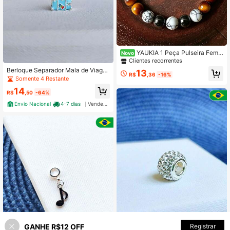
YAUKIA 1 Peça Pulseira Femin
Novo
ina da Moda Olho de Tigre, Howlita,
Clientes recorrentes
Traz Abundância, Riqueza, Cura Em
Berloque Separador Mala de Viage
13
ocional, Presente de Joias de Verã
R$
,36
-16%
m Banhado a Prata 925
Somente 4 Restante
o, Uso Diário & de Férias
14
R$
,50
-64%
Envio Nacional
4-7 dias
Vendedor Indicado
GANHE R$12 OFF
ADICIONAR AO CARRINHO
Registrar
62% OFF!