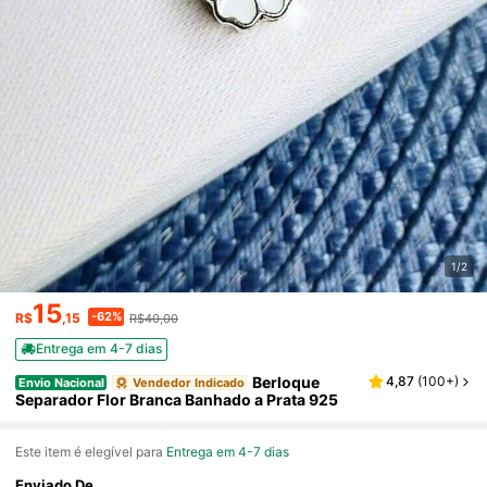
1/2
15
-62%
R$
,15
R$40,00
Entrega em 4-7 dias
Berloque
4,87
(
100+
)
Envio Nacional
Vendedor Indicado
Separador Flor Branca Banhado a Prata 925
Este item é elegível para
Entrega em 4-7 dias
Enviado De