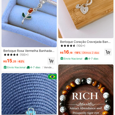
Berloque Coração Cravejada Banh
ada em Prata 925
(100+)
Berloque Rosa Vermelha Banhada n
16
R$
,18
-19%
Últimos 2 dias
a prata 925
(100+)
Envio Nacional
4-7 dias
15
R$
,25
-62%
Envio Nacional
4-7 dias
Vendedor Indicado