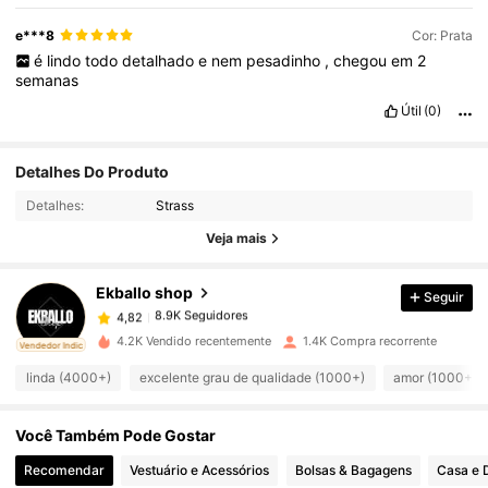
e***8
Cor: Prata
é
lindo
todo
detalhado
e
nem
pesadinho
,
chegou
em
2
semanas
Útil
(0)
Detalhes Do Produto
8.9K Seguidores
4,82
Detalhes:
Strass
Veja mais
8.9K Seguidores
4,82
Ekballo shop
Seguir
8.9K Seguidores
4,82
4.2K Vendido recentemente
1.4K Compra recorrente
ado
Vendedor Indicado
linda (4000+)
excelente grau de qualidade (1000+)
amor (1000+)
8.9K Seguidores
4,82
Você Também Pode Gostar
8.9K Seguidores
4,82
Recomendar
Vestuário e Acessórios
Bolsas & Bagagens
Casa e 