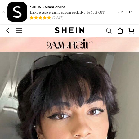
SHEIN - Moda online
×
OBTER
Baixe o App e ganhe cupom exclusivo de 15% OFF!
(2,847)