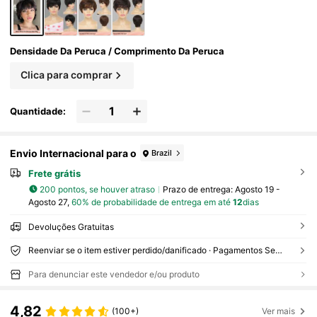
mulheres
Densidade Da Peruca / Comprimento Da Peruca
Clica para comprar
Quantidade:
Envio Internacional para o
Brazil
Frete grátis
200 pontos, se houver atraso
Prazo de entrega:
Agosto 19 -
Agosto 27,
60% de probabilidade de entrega em até
12
dias
Devoluções Gratuitas
Reenviar se o item estiver perdido/danificado · Pagamentos Seguros · Proteção de privacidade
Para denunciar este vendedor e/ou produto
4,82
(100+)
Ver mais