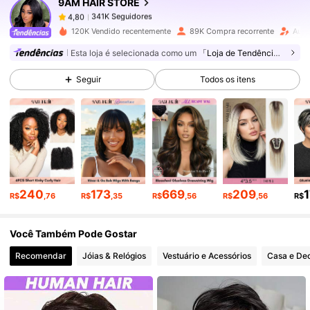
9AM HAIR STORE
341K Seguidores
4,80
L***y
pago
1 dia atrás
120K Vendido recentemente
89K Compra recorrente
Aume
Esta loja é selecionada como um
「Loja de Tendências」
341K Seguidores
4,80
Seguir
Todos os itens
341K Seguidores
4,80
341K Seguidores
4,80
240
173
669
209
341K Seguidores
4,80
R$
,76
R$
,35
R$
,56
R$
,56
R$
Você Também Pode Gostar
341K Seguidores
4,80
Recomendar
Jóias & Relógios
Vestuário e Acessórios
Casa e De
341K Seguidores
4,80