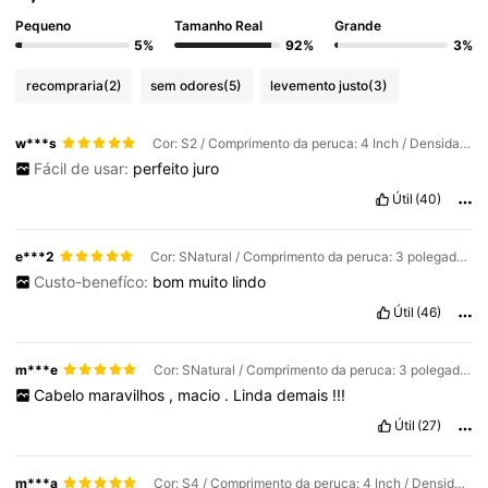
Pequeno
Tamanho Real
Grande
5%
92%
3%
recompraria
(2)
sem odores
(5)
levemento justo
(3)
w***s
Cor: S2 / Comprimento da peruca: 4 Inch / Densidade da peruca: 150%
Fácil de usar:
perfeito
juro
Útil
(40)
e***2
Cor: SNatural / Comprimento da peruca: 3 polegadas / Densidade da peruca: 130%
Custo-benefíco:
bom
muito
lindo
Útil
(46)
m***e
Cor: SNatural / Comprimento da peruca: 3 polegadas / Densidade da peruca: 130%
Cabelo
maravilhos
,
macio
.
Linda
demais
!!!
Útil
(27)
m***a
Cor: S4 / Comprimento da peruca: 4 Inch / Densidade da peruca: 150%