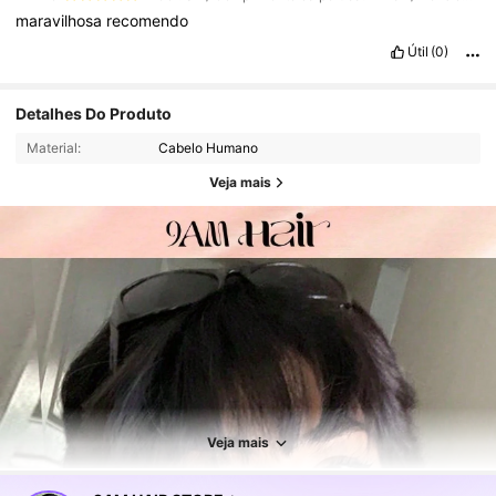
maravilhosa
recomendo
Útil
(0)
Detalhes Do Produto
Material:
Cabelo Humano
Veja mais
341K Seguidores
4,80
341K Seguidores
4,80
Veja mais