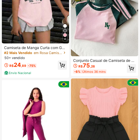
4
Camiseta de Manga Curta com Gol
a Redonda e Estampa Divertida Cas
#2 Mais Vendido
em Rosa Camisetas para meninas adolescentes
ual para Menina Pré-Adolescente,
50+ vendido
Conjunto Casual de Camiseta de M
Top de Verão
24
75
anga Curta Raglan com Estampa de
R$
,89
-75%
R$
,26
Letra e Shorts para Adolescente
-6%
Últimos 36 mins
Envio Nacional