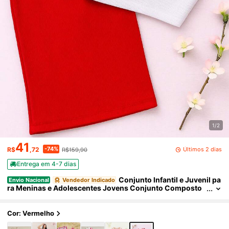
1/2
41
-74%
Últimos 2 dias
R$
,72
R$159,90
Entrega em 4-7 dias
Conjunto Infantil e Juvenil pa
Envio Nacional
Vendedor Indicado
ra Meninas e Adolescentes Jovens Conjunto Composto
2 Peças Cropped Regata e Saia Midi Moda Primavera Ver
ão CJI003
Cor: Vermelho