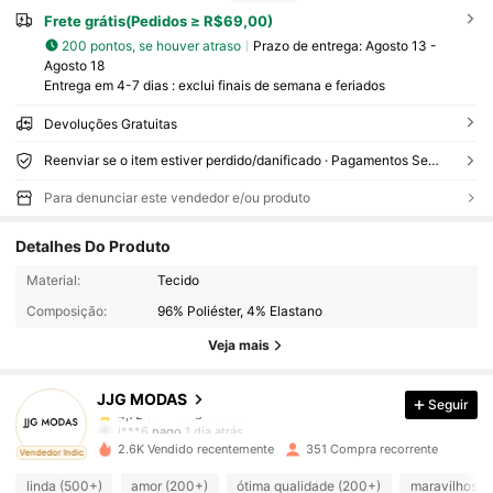
Frete grátis(Pedidos ≥ R$69,00)
200 pontos, se houver atraso
Prazo de entrega:
Agosto 13 -
Agosto 18
Entrega em 4-7 dias : exclui finais de semana e feriados
Devoluções Gratuitas
Reenviar se o item estiver perdido/danificado · Pagamentos Seguros · Proteção de privacidade
Para denunciar este vendedor e/ou produto
Detalhes Do Produto
647 Seguidores
4,72
Material:
Tecido
Composição:
96% Poliéster, 4% Elastano
647 Seguidores
4,72
Veja mais
JJG MODAS
Seguir
647 Seguidores
4,72
j***6
pago
1 dia atrás
c***4
seguido
1 dia atrás
2.6K Vendido recentemente
351 Compra recorrente
ado
Vendedor Indicado
647 Seguidores
4,72
linda (500+)
amor (200+)
ótima qualidade (200+)
maravilhoso 