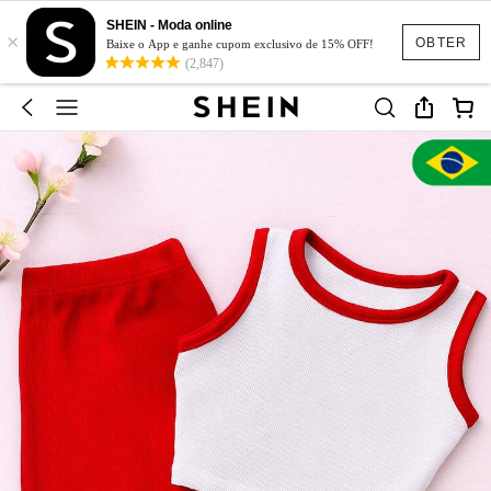
SHEIN - Moda online
×
OBTER
Baixe o App e ganhe cupom exclusivo de 15% OFF!
(2,847)