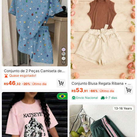
13
Conjunto de 2 Peças Camiseta de
Manga Curta com Gola Redonda e
Quase esgotado!
Shorts Soltos com Estampa de Deni
46
Conjunto Blusa Regata Ribana + Sh
m Falso Colorida, Doce e Vintage p
R$
,32
-20%
Último dia
orts Linho Clochard Kit com 2 Peça
ara Adolescentes
53
R$
,91
-66%
Último dia
s para Meninas e Adolescentes Jov
ens Infantil e Juvenil CJI032
Envio Nacional
4-7 dias
13-16 Years