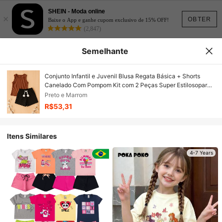
SHEIN - Moda online
×
OBTER
Baixe o App e ganhe cupom exclusivo de 15% OFF!
(2,847)
Semelhante
Conjunto Infantil e Juvenil Blusa Regata Básica + Shorts
Canelado Com Pompom Kit com 2 Peças Super Estilosopara
Meninas e Adolescentes Primavera Verão CJI039
Preto e Marrom
R$53,31
Itens Similares
4-7 Years