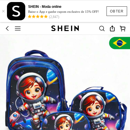
SHEIN - Moda online
×
OBTER
Baixe o App e ganhe cupom exclusivo de 15% OFF!
(2,847)