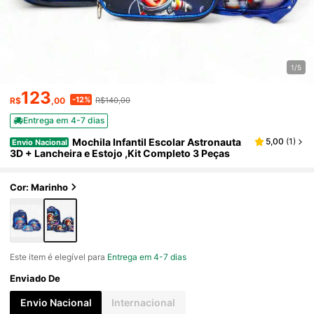
1/5
123
-12%
R$
,00
R$140,00
Entrega em 4-7 dias
Mochila Infantil Escolar Astronauta
5,00
(
1
)
Envio Nacional
3D + Lancheira e Estojo ,Kit Completo 3 Peças
Cor: Marinho
Este item é elegível para
Entrega em 4-7 dias
Enviado De
Envio Nacional
Internacional