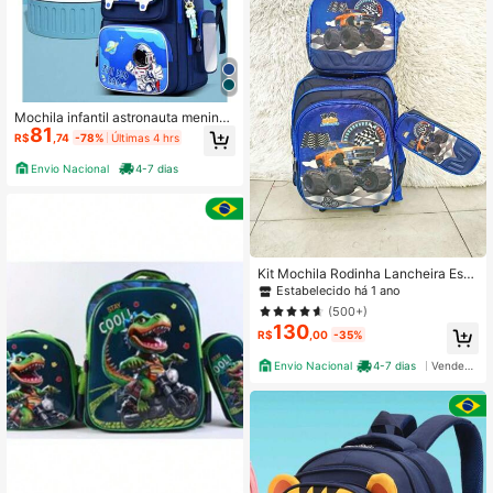
Mochila infantil astronauta meninos
81
meninas protecäocume reduzir car
R$
,74
-78%
Últimas 4 hrs
ga saco de escola primaria
Envio Nacional
4-7 dias
Kit Mochila Rodinha Lancheira Esto
jo Infantil Menino Envio Aleatório
Estabelecido há 1 ano
(500+)
130
R$
,00
-35%
Envio Nacional
4-7 dias
Vendedor Indicado