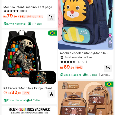
Mochila Infantil menino Kit 3 peças
3D Escolar Kit Com Lancheira Estoj
(100+)
o Conjunto
79
R$
,20
-34%
Últimas 4 hrs
Envio Nacional
4-7 dias
5
mochila escolar infantil/Mochila Par
a Jardim De Infância Desenho Anim
Estabelecido há 1 ano
ado Crianças Meninos Meninas Esc
(1000+)
olar Fofa
69
R$
,99
-10%
Envio Nacional
4-7 dias
Vendedor Indicado
Kit Escolar Mochila e Estojo Infantil
32
Viagem Astronauta Espaço Blocos
R$
,90
-75%
Coloridos
Envio Nacional
4-7 dias