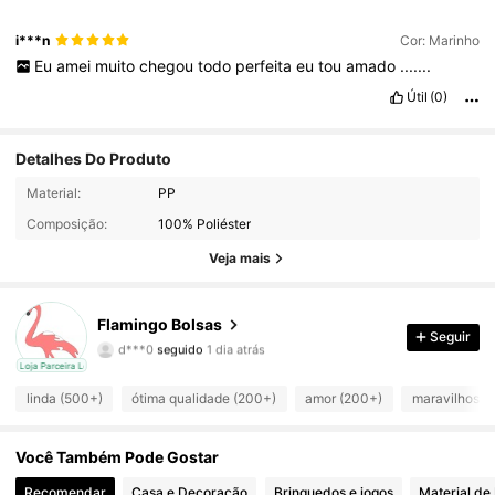
i***n
Cor: Marinho
Eu
amei
muito
chegou
todo
perfeita
eu
tou
amado
.......
Útil
(0)
Detalhes Do Produto
Material:
PP
957 Seguidores
4,94
Composição:
100% Poliéster
Veja mais
957 Seguidores
4,94
957 Seguidores
4,94
Flamingo Bolsas
Seguir
d***0
seguido
1 dia atrás
957 Seguidores
4,94
cal
Loja Parceira Local
linda (500+)
ótima qualidade (200+)
amor (200+)
maravilhoso 
957 Seguidores
4,94
Você Também Pode Gostar
957 Seguidores
4,94
Recomendar
Casa e Decoração
Brinquedos e jogos
Material de 