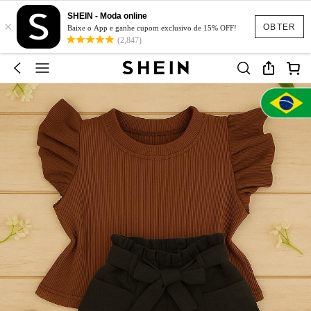
SHEIN - Moda online
×
OBTER
Baixe o App e ganhe cupom exclusivo de 15% OFF!
(2,847)