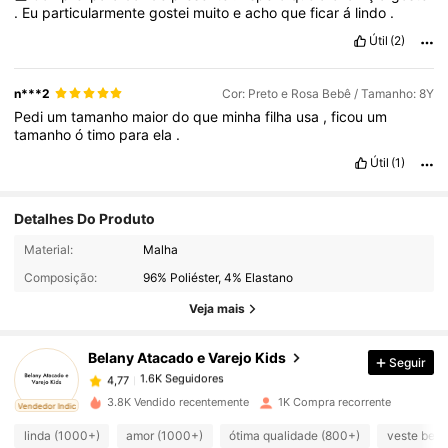
.
Eu
particularmente
gostei
muito
e
acho
que
ficar
á
lindo
.
Útil
(2)
n***2
Cor: Preto e Rosa Bebê / Tamanho: 8Y
Pedi
um
tamanho
maior
do
que
minha
filha
usa
,
ficou
um
tamanho
ó
timo
para
ela
.
Útil
(1)
Detalhes Do Produto
1.6K Seguidores
4,77
Material:
Malha
Composição:
96% Poliéster, 4% Elastano
1.6K Seguidores
4,77
Veja mais
Belany Atacado e Varejo Kids
Seguir
1.6K Seguidores
4,77
f***a
pago
1 dia atrás
3.8K Vendido recentemente
1K Compra recorrente
ado
Vendedor Indicado
1.6K Seguidores
4,77
linda (1000+)
amor (1000+)
ótima qualidade (800+)
veste bem