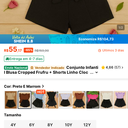
1/2
Economize R$104,73
55
-65%
Últimos 3 dias
R$
,17
R$159,90
Entrega em 4-7 dias
Conjunto Infanti
4,66
(
57
)
Envio Nacional
Vendedor Indicado
l Blusa Cropped Frufru + Shorts Linho Cloc
hard Kit com 2 Peças Super Estiloso CJI033
Cor: Preto E Marrom
Tamanho
4Y
6Y
8Y
10Y
12Y