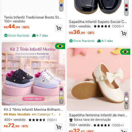
4
6
Tenis Infantil Tradicional Boots Star
Confortavel Lona Barato Masculino
100+ vendido
Sapatilha Infantil Sapato Social Cri
Feminino
44
ança Menina Sapatinho de Boneca
500+ vendido
(1000+)
R$
,99
-50%
Fechado Lisa Verniz Confortável
36
R$
,90
-26%
Envio Nacional
4-7 dias
Envio Nacional
4-7 dias
7
4
#5 Mais Vendido
em Planície Tênis infantil
Kit 2 Tênis Infantil Menina Brilhante
– Charme, Conforto e Ajuste Seguro
#6 Mais Vendido
em Cadarço Tênis infantil
Baixa taxa de devolução
Sapatilha feminina infantil de menin
| Pronta Entrega
a do 20 ao 34 direto da fabrica Brilh
400+ vendido
(100+)
#5 Mais Vendido
#5 Mais Vendido
em Planície Tênis infantil
em Planície Tênis infantil
o
72
Baixa taxa de devolução
Baixa taxa de devolução
700+ vendido
(1000+)
R$
,90
-51%
32
#5 Mais Vendido
em Planície Tênis infantil
R$
,47
-59%