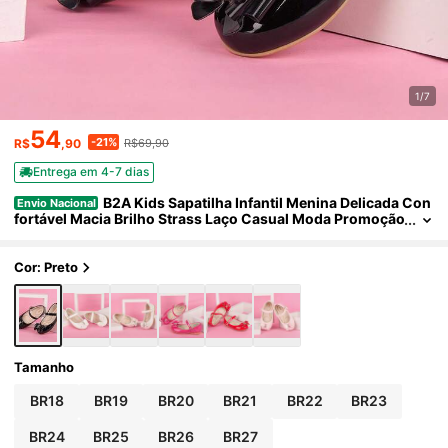
1/7
54
-21%
R$
,90
R$69,90
Entrega em 4-7 dias
B2A Kids Sapatilha Infantil Menina Delicada Con
Envio Nacional
fortável Macia Brilho Strass Laço Casual Moda Promoção
Cor: Preto
Tamanho
BR18
BR19
BR20
BR21
BR22
BR23
BR24
BR25
BR26
BR27