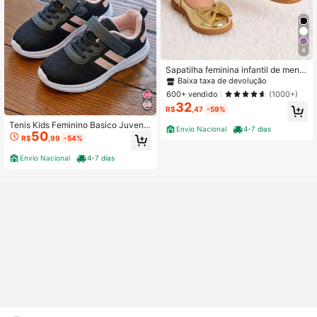
4
Sapatilha feminina infantil de menin
a do 20 ao 34 direto da fabrica Brilh
Baixa taxa de devolução
o
600+ vendido
(1000+)
32
R$
,47
-59%
Tenis Kids Feminino Basico Juvenil
Envio Nacional
4-7 dias
50
Macio Modinha Escolar
R$
,99
-54%
Envio Nacional
4-7 dias