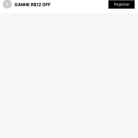
GANHE R$12 OFF
ADICIONAR AO CARRINHO
Registrar
21% OFF!