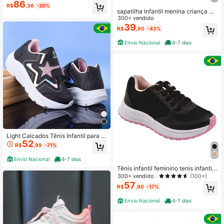
86
iderrapante em PU
R$
,36
-20%
sapatilha Infantil menina criança ba
tizado casamento festa flor 04
300+ vendido
39
R$
,90
-43%
Envio Nacional
4-7 dias
Light Calcados Tênis Infantil para M
52
eninas Calce Fácil Estrela Delicado
R$
,99
-71%
Conforto Premium
Envio Nacional
4-7 dias
Tênis infantil feminino tenis infantil
menina escolar jogging casual conf
300+ vendido
(100+)
ortável fácil
57
R$
,90
-17%
Envio Nacional
4-7 dias