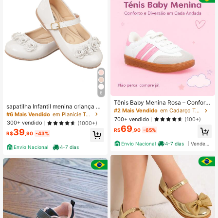
o, Dia dos Namorados
6
Tênis Baby Menina Rosa – Conforto
sapatilha Infantil menina criança ba
e Diversão Para os Pés da Sua Filh
#2 Mais Vendido
em Cadarço Tênis infantil
tizado casamento festa flor 04
#6 Mais Vendido
em Planície Tênis infantil
a 20 ao 33 - Compre já!
700+ vendido
(100+)
300+ vendido
(1000+)
69
R$
,90
-65%
39
R$
,90
-43%
Envio Nacional
4-7 dias
Vendedor Indicado
Envio Nacional
4-7 dias