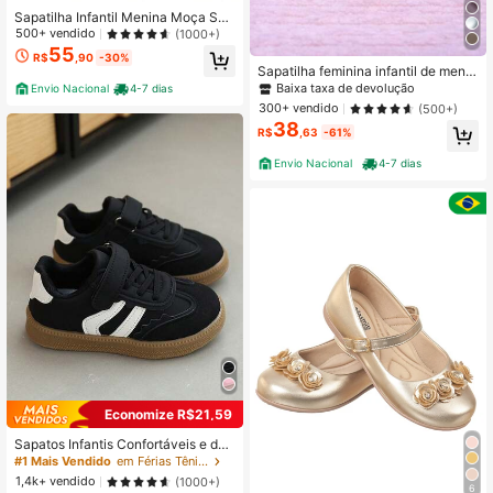
Sapatilha Infantil Menina Moça Sap
ato Boneca Feminina Sapatinho Bat
500+ vendido
(1000+)
izado Daminha Fivela 16 ao 34 Fest
55
R$
,90
-30%
a Flor
Sapatilha feminina infantil de menin
a do 20 ao 34 direto da fabrica Bati
Baixa taxa de devolução
Envio Nacional
4-7 dias
zado
300+ vendido
(500+)
38
R$
,63
-61%
Envio Nacional
4-7 dias
Economize R$21,59
Sapatos Infantis Confortáveis e da
Moda de Cano Baixo / Sapatos Infa
#1 Mais Vendido
em Férias Tênis infantil
ntis para Primavera e Outono / Têni
1,4k+ vendido
(1000+)
s Infantis com Sola de Borracha Ant
6