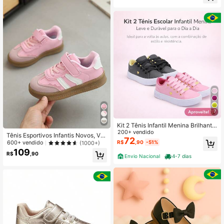
Estabelecido há 1 ano
Aulas
7
Kit 2 Tênis Infantil Menina Brilhante
– Charme, Conforto e Ajuste Seguro
200+ vendido
Tênis Esportivos Infantis Novos, Ver
| Pronta Entrega
72
sáteis, Antiderrapantes, Tênis de Co
600+ vendido
R$
,90
-51%
(1000+)
rrida para Crianças Pequenas e Me
109
R$
,90
ninos Pequenos, Sola Macia, Tênis
Envio Nacional
4-7 dias
de Treinamento para Crianças Maio
res