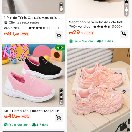
#9 Mais Vendido
em Cadarço Tênis infantil
4
Clientes recorrentes
1 Par de Tênis Casuais Versáteis An
tiderrapantes de Moda Nova de Out
Sapatinho para bebê de colo batiza
#9 Mais Vendido
#9 Mais Vendido
em Cadarço Tênis infantil
em Cadarço Tênis infantil
ono para Crianças Maiores
do- 14 ao 19 | Confortável, Macia e
700+ vendido
(1000+)
Clientes recorrentes
Clientes recorrentes
800+ vendido
(1000+)
Elegante
29
91
#9 Mais Vendido
em Cadarço Tênis infantil
R$
,50
-51%
R$
,46
-25%
Clientes recorrentes
Envio Nacional
4-7 dias
14
Kit 2 Pares Tênis Infantil Masculino
49
Feminino Calce Fácil Confortável L
R$
,90
-47%
eve Escolar Macio Meninos Menina
s
Envio Nacional
4-7 dias