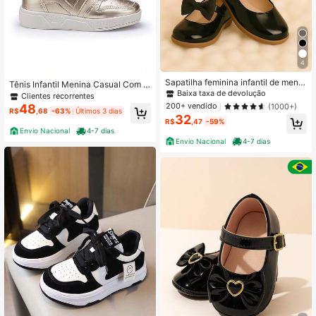
4
Sapatilha feminina infantil de menin
Tênis Infantil Menina Casual Com C
a do 20 ao 34 direto da fabrica Brilh
Baixa taxa de devolução
arrapicho Dourado Super Confortáv
Clientes recorrentes
o
el e Leve
200+ vendido
(1000+)
48
R$
,68
-63%
Últimos 3 dias
32
R$
,47
-59%
Envio Nacional
4-7 dias
Envio Nacional
4-7 dias