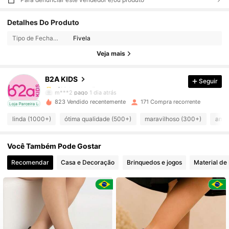
1.4K Seguidores
4,95
Detalhes Do Produto
Tipo de Fechamento:
Fivela
1.4K Seguidores
4,95
Veja mais
B2A KIDS
Seguir
1.4K Seguidores
4,95
m***2
pago
1 dia atrás
823 Vendido recentemente
171 Compra recorrente
cal
Loja Parceira Local
1.4K Seguidores
4,95
linda (1000+)
ótima qualidade (500+)
maravilhoso (300+)
amor
Você Também Pode Gostar
1.4K Seguidores
4,95
Recomendar
Casa e Decoração
Brinquedos e jogos
Material de 
1.4K Seguidores
4,95
1.4K Seguidores
4,95