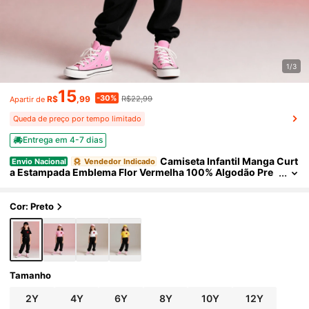
1/3
15
-30%
R$
,99
R$22,99
Apartir de
Queda de preço por tempo limitado
Entrega em 4-7 dias
Camiseta Infantil Manga Curt
Envio Nacional
Vendedor Indicado
a Estampada Emblema Flor Vermelha 100% Algodão Pre
mium Camisa Infantil Unissex
Cor: Preto
Tamanho
2Y
4Y
6Y
8Y
10Y
12Y