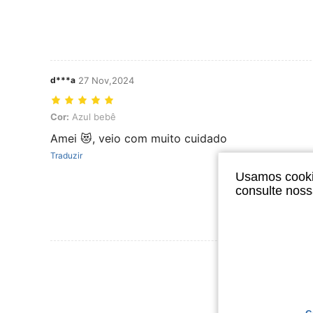
d***a
27 Nov,2024
Cor: Azul bebê
Cor:
Azul bebê
Amei 😻, veio com muito cuidado
Traduzir
Usamos cookie
consulte nos
Ver Mais Ava