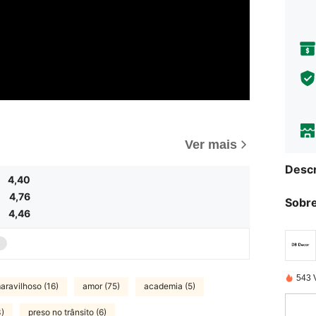
Ver mais
Descr
4,40
4,76
Sobre
4,46
543 
aravilhoso (16)
amor (75)
academia (5)
3)
preso no trânsito (6)