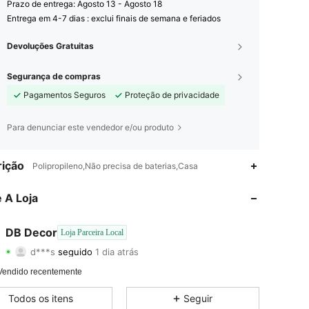
Prazo de entrega:
Agosto 13 - Agosto 18
Entrega em 4-7 dias : exclui finais de semana e feriados
Devoluções Gratuitas
Segurança de compras
Pagamentos Seguros
Proteção de privacidade
Para denunciar este vendedor e/ou produto
4,90
27
148
ição
Polipropileno,Não precisa de baterias,Casa
4,90
27
148
 A Loja
4,90
27
148
DB Decor
Loja Parceira Local
d***s
seguido
1 dia atrás
4,90
27
148
Classificação
Itens
Seguidores
Vendido recentemente
4,90
27
148
Todos os itens
Seguir