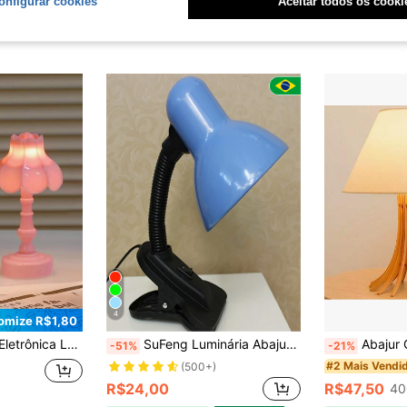
onfigurar cookies
Aceitar todos os cooki
4
omize R$1,80
, Lâmpada de Cabeceira de Quarto com Proteção Ocular, Lâmpada de Mesa Kawaii para Dormitório, Decoração de Casa e Quarto, Presente do Dia dos Namorados
SuFeng Luminária Abajur Articulável Com Garra Presilha Bivolt Quarto Escritório Leitura Salão Manicure
Abajur Giovanna luminaria de
-51%
-21%
#2 Mais Vendi
(500+)
R$24,00
R$47,50
40