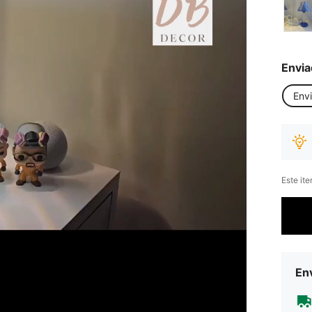
Envia
Env
Este it
Env