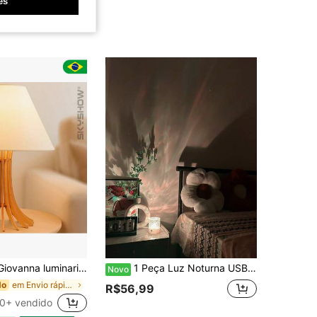
es
 mesa 29cm sala quarto escritório em mdf cortada a laser skyshow
1 Peça Luz Noturna USB com Efeito de Chama e Projeção de Céu Estrelado, Padrão de Onda de 16 Cores, Controle de Toque e Controle Remoto, Lâmpada Decorativa de Arte em Vidro, Adequada para Quarto, Festa de Natal, Acampamento, Casamento, Festa de Feriado, Dia dos Namorados, Decoração Doméstica | Decoração com Tema Fantasia | Projetor Alimentado por USB
Novo
em Envio rápido Luzes de decoração
do
R$56,99
0+ vendido