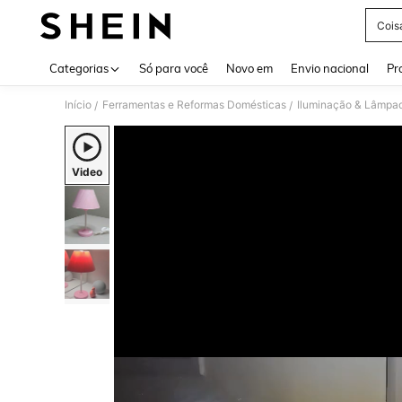
Cois
Use up 
Categorias
Só para você
Novo em
Envio nacional
Pr
Início
Ferramentas e Reformas Domésticas
Iluminação & Lâmpa
/
/
Video