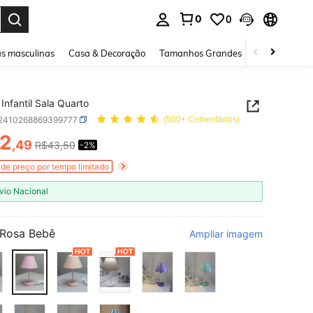
0
0
ar. Press Enter to select.
s masculinas
Casa & Decoração
Tamanhos Grandes
Joias e acessó
 Infantil Sala Quarto
r2410268869399777
(500+ Comentários)
2
,49
R$43,50
-2%
ICE AND AVAILABILITY
de preço por tempo limitado
vio Nacional
Rosa Bebê
Ampliar imagem