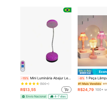
Econ
Mini Luminária Abajur Led PEQUENO
1 Peça Lâmpada Eletrônica de Vela LED, Luz de Decoração Minimalista, Luminária de Mesa Pequena em Rosa/Roxo/Branco, Decoração de Mesa Fofa, Lumi
-15%
-8%
#1 Mais Vendido
(500+)
R$13,55
R$24,79
100+ v
Envio Nacional
4-7 dias