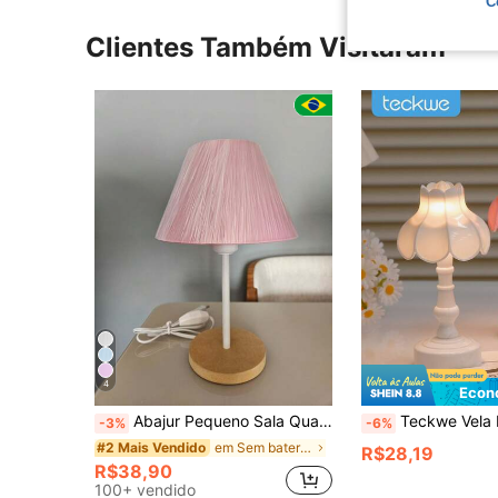
C
Clientes Também Visitaram
4
Econ
Abajur Pequeno Sala Quarto Madeira
Teckwe Vela Eletrônica LED Minimalista, Pequena Lâmpada Decorativa, Decoração de Mesa Fofa Rosa/Branca, Lâmpada de Atmosfera de Cabeceira Cor Macaron, Lâmpada Estilo Flor de Lótus
-3%
-6%
em Sem bateria Iluminação de Novidade
#2 Mais Vendido
R$28,19
R$38,90
100+ vendido