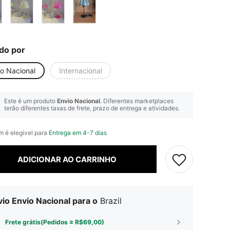
do por
io Nacional
Internacional
Este é um produto
Envio Nacional
. Diferentes marketplaces
terão diferentes taxas de frete, prazo de entrega e atividades.
em é elegível para
Entrega em 4-7 dias
ADICIONAR AO CARRINHO
io Envio Nacional para o
Brazil
Frete grátis(Pedidos ≥ R$69,00)