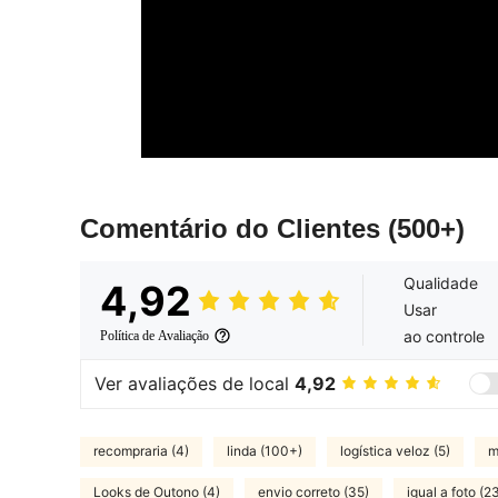
Comentário do Clientes
(500+)
Qualidade
4,92
Usar
ao controle
Política de Avaliação
Ver avaliações de local
4,92
recompraria (4)
linda (100+)
logística veloz (5)
m
Looks de Outono (4)
envio correto (35)
igual a foto (2