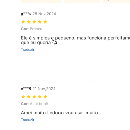
g***s
28 Nov,2024
Cor: Branco
Cor:
Branco
Ele é simples e pequeno, mas funciona perfeitamen
que eu queria 🥰
Traduzir
e***6
21 Nov,2024
Cor: Azul bebê
Cor:
Azul bebê
Amei muito lindooo vou usar muito
Traduzir