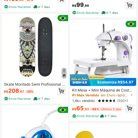
cal
IXA + TRUCK DE NYLON E RODA D
99
R$
,99
E PVC MONSTERS 59X14,5CM
Envio Nacional
4-7 dias
Envio Nacional
4-7 dias
Economize R$54,97
Skate Montado Semi Profissional S
kateboard Spin ABEC 9
208
Kit Mesa + Mini Máquina de Costur
R$
,67
-25%
a Elétrica Portátil Bivolt
#1 Mais Vendido
em Envio rápido Máquinas de costura
Envio Nacional
4-7 dias
1,4k+ vendido
(500+)
65
R$
,03
-46%
Últimos 3 dias
Envio Nacional
4-7 dias