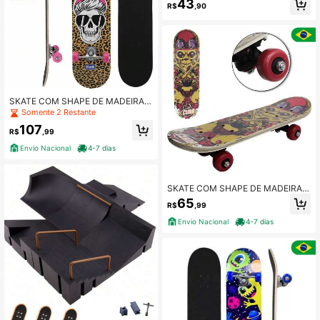
43
R$
,90
adeira, Presente Ideal para Entusias
tas de Skate
SKATE COM SHAPE DE MADEIRA L
IXA + TRUCK DE ALUMINIO E ROD
Somente 2 Restante
A PVC STREME FUNS 79X20CM
107
R$
,99
Envio Nacional
4-7 dias
SKATE COM SHAPE DE MADEIRA +
TRUCK DE NYLON E RODA DE PVC
65
R$
,99
CAVEIRA VERMELHA 43X12,5CM
Envio Nacional
4-7 dias