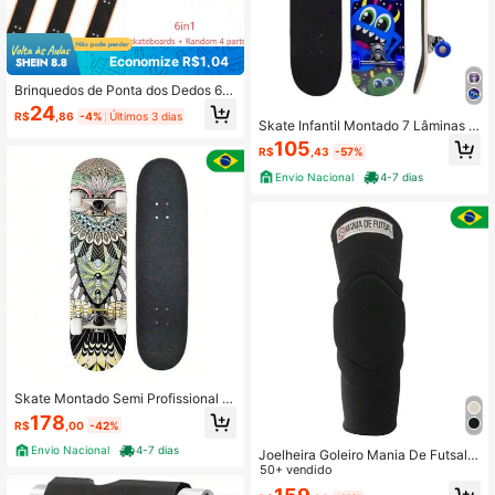
Economize R$1,04
Brinquedos de Ponta dos Dedos 6-
em-1 Parque de Skate de Dedo, Inc
24
R$
,86
-4%
Últimos 3 dias
lui Conjunto de Skate de Dedo, Ra
Skate Infantil Montado 7 Lâminas S
mpa Deslizante, Rampa de Corrimã
kateboard Com Lixa Brinquedo Radi
105
o de Escada, Calças de Dedo e Pati
R$
,43
-57%
cal
ns de Dedo (Skate de Dedo, Cor e E
Envio Nacional
4-7 dias
stilo Enviados Aleatoriamente)
Skate Montado Semi Profissional S
kateboard Spin Abec 9
178
R$
,00
-42%
Envio Nacional
4-7 dias
Joelheira Goleiro Mania De Futsal P
remium
50+ vendido