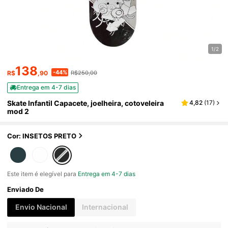
1/2
138
-44%
R$
,90
R$250,00
Entrega em 4-7 dias
Skate Infantil Capacete, joelheira, cotoveleira
4,82
(
17
)
mod 2
Cor: INSETOS PRETO
Este item é elegível para
Entrega em 4-7 dias
Enviado De
Envio Nacional
Internacional