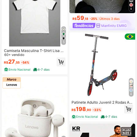
8
59
R$
,18
-25%
Últimos 3 dias
Manfinity EMRG
5
Camiseta Masculina T-Shirt Lisa Pr
emium Básica Confortável Moderna
60+ vendido
Casual Bicolor
27
R$
,55
-54%
Envio Nacional
4-7 dias
6
Patinete Adulto Juvenil 2 Rodas Até
100kg Dobrável
198
R$
,90
-33%
Envio Nacional
4-7 dias