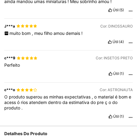
ainda
mandou
umas
miniaturas
!
Meu
sobrinho
amou
!
Útil
(5)
J***a
Cor: DINOSSAURO
muito
bom
,
meu
filho
amou
demais
!
Útil
(4)
c***9
Cor: INSETOS PRETO
Perfeito
Útil
(1)
c***o
Cor: ASTRONAUTA
O
produto
superou
as
minhas
expectativas
,
o
material
é
bom
e
acess
ó
rios
atendem
dentro
da
estimativa
do
pre
ç
o
do
produto
.
Útil
(1)
229 Seguidores
4,78
Detalhes Do Produto