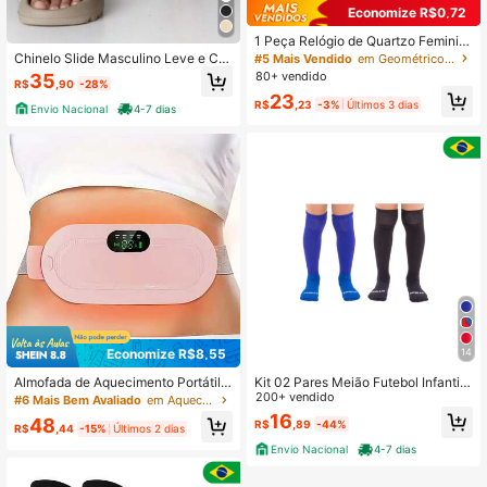
Economize R$0,72
1 Peça Relógio de Quartzo Feminin
o com Pulseira em Tom de Prata, M
Chinelo Slide Masculino Leve e Co
#5 Mais Vendido
em Geométrico Relógios de quartzo
ostrador Retangular Elegante, Adeq
nfortável para o Dia a Dia
80+ vendido
35
R$
,90
-28%
uado para Uso Diário, Decoração o
23
u Presente de Feriado
R$
,23
-3%
Últimos 3 dias
Envio Nacional
4-7 dias
Economize R$8,55
14
Kit 02 Pares Meião Futebol Infantil
Almofada de Aquecimento Portátil e
Juvenil Bebê Escolar Cano Longo C
200+ vendido
Sem Fio, Almofada de Aquecimento
#6 Mais Bem Avaliado
em Aquecedores de mãos para fogão
ores Sortidas Profissional Original A
para Menstruação, Almofada de Aq
16
48
R$
,89
-44%
pollo
uecimento para Costas, 3 Configur
R$
,44
-15%
Últimos 2 dias
ações de Temperatura e 4 Modos d
Envio Nacional
4-7 dias
e Massagem, Almofada de Aquecim
ento Elétrica de Aquecimento Rápid