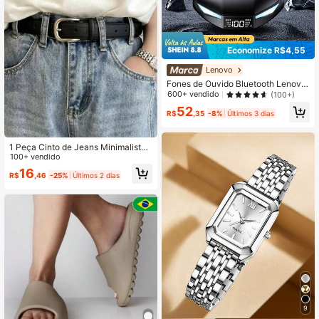
Economize R$4,55
Lenovo
Fones de Ouvido Bluetooth Lenovo
XT53, Meia Inserção, Modo Esporte
600+ vendido
(100+)
s Eletrônicos, Baixa Latência, À Pro
52
va d'Água, Esportes/Corrida, Áudio
R$
,35
-8%
Últimos 3 dias
de Alta Qualidade, Microfone, Exibi
ção LED do Nível da Bateria, Longa
Duração, Fones de Ouvido Sem Fio
1 Peça Cinto de Jeans Minimalista
Compatíveis com Smartphones, Ta
Multiuso Vintage Neutro
100+ vendido
blets, Laptops
16
R$
,46
-25%
Últimos 2 dias
9