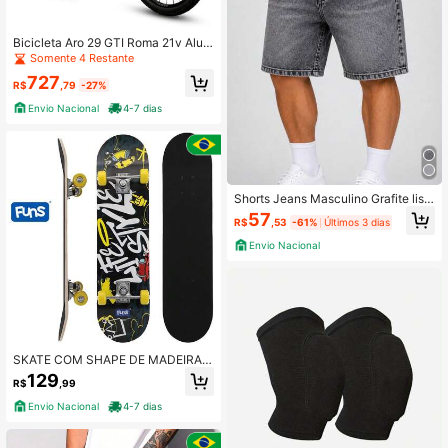
Bicicleta Aro 29 GTI Roma 21v Alum
ínio Freio Disco Grip Shift MTB Inter
Somente 4 Restante
no
727
R$
,79
-27%
Envio Nacional
4-7 dias
Shorts Jeans Masculino Grafite liso
Com Bolsos
57
R$
,53
-61%
Últimos 3 dias
Envio Nacional
SKATE COM SHAPE DE MADEIRA L
IXA + TRUCK DE ALUMINIO E ROD
129
R$
,99
A PVC STREME FUNS 79X20CM
Envio Nacional
4-7 dias