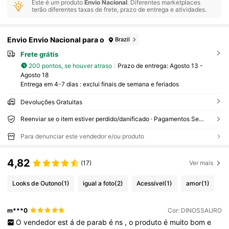
Este é um produto
Envio Nacional
. Diferentes marketplaces
terão diferentes taxas de frete, prazo de entrega e atividades.
Envio Envio Nacional para o
Brazil
Frete grátis
200 pontos, se houver atraso
Prazo de entrega:
Agosto 13 -
Agosto 18
Entrega em 4-7 dias : exclui finais de semana e feriados
Devoluções Gratuitas
Reenviar se o item estiver perdido/danificado · Pagamentos Seguros · Proteção de privacidade
Para denunciar este vendedor e/ou produto
4,82
(17)
Ver mais
Looks de Outono
(1)
igual a foto
(2)
Acessível
(1)
amor
(1)
m***0
Cor: DINOSSAURO
O
vendedor
est
á
de
parab
é
ns
,
o
produto
é
muito
bom
e