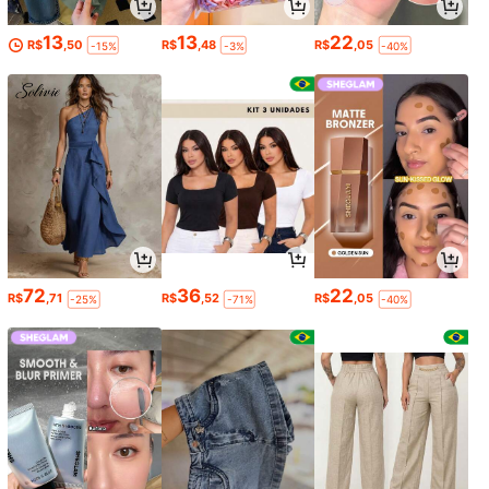
13
13
22
R$
,50
R$
,48
R$
,05
-15%
-3%
-40%
72
36
22
R$
,71
R$
,52
R$
,05
-25%
-71%
-40%