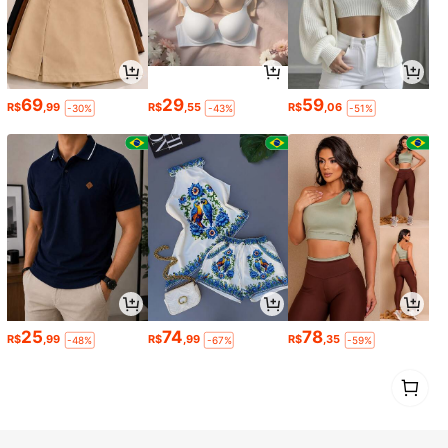
69
29
59
R$
,99
R$
,55
R$
,06
-30%
-43%
-51%
25
74
78
R$
,99
R$
,99
R$
,35
-48%
-67%
-59%
1
0