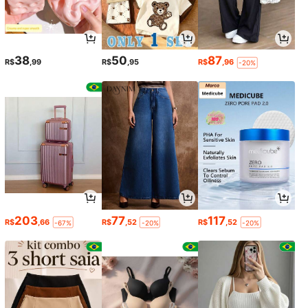
38
50
87
R$
,99
R$
,95
R$
,96
-20%
203
77
117
R$
,66
R$
,52
R$
,52
-67%
-20%
-20%