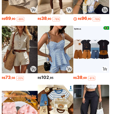
69
38
96
R$
,90
R$
,90
R$
,90
-89%
-78%
-76%
73
102
38
R$
,56
R$
,95
R$
,69
-20%
-61%