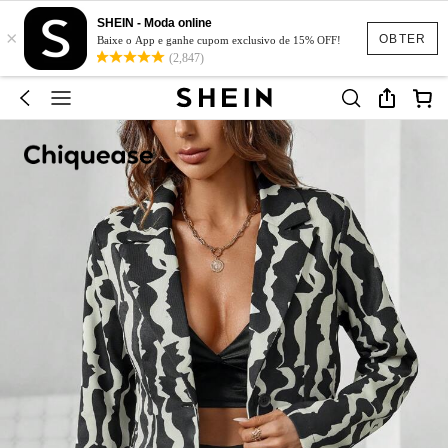
SHEIN - Moda online
×
OBTER
Baixe o App e ganhe cupom exclusivo de 15% OFF!
(2,847)