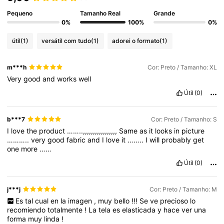
Pequeno
Tamanho Real
Grande
0%
100%
0%
útil
(1)
versátil com tudo
(1)
adorei o formato
(1)
m***h
Cor: Preto / Tamanho: XL
Very
good
and
works
well
Útil
(0)
b***7
Cor: Preto / Tamanho: S
I
love
the
product
……..,,,,,,,,,,,,,,,,,
Same
as
it
looks
in
picture
………..
very
good
fabric
and
I
love
it
……..
I
will
probably
get
one
more
……
Útil
(0)
j***j
Cor: Preto / Tamanho: M
Es
tal
cual
en
la
imagen
,
muy
bello
!!!
Se
ve
precioso
lo
recomiendo
totalmente
!
La
tela
es
elasticada
y
hace
ver
una
forma
muy
linda
!