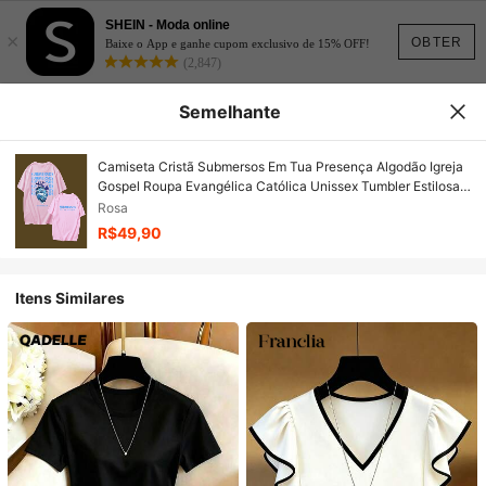
SHEIN - Moda online
×
OBTER
Baixe o App e ganhe cupom exclusivo de 15% OFF!
(2,847)
Semelhante
Camiseta Cristã Submersos Em Tua Presença Algodão Igreja
Gospel Roupa Evangélica Católica Unissex Tumbler Estilosa
Deus Jesus
Rosa
R$49,90
Itens Similares