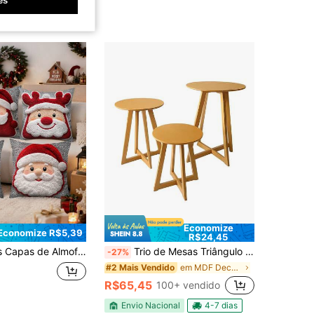
es
500+)
correntes
Economize
Economize R$5,39
R$24,45
fada Decorativas, Padrões de Papai Noel, Boneco de Neve, Rena, Capas de Almofada, Decoração de Natal, Decoração de Natal, Decoração de Natal, Decoração (Enchimento de Almofada Não Incluído)
Trio de Mesas Triângulo MDF Cru Decorativo | Mesas para Festa, Evento, Lojas e Ambientes
-27%
em MDF Decoração do festival
#2 Mais Vendido
R$65,45
100+ vendido
Envio Nacional
4-7 dias