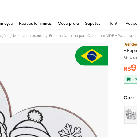
and down arrow keys to navigate search Buscas recentes and Pesquisar e Encontr
omoção
Roupas femininas
Moda praia
Sapatos
Infantil
Roupa
ações
Meias e presentes
Enfeites Natalino para Colorir em MDF – Papai Noel
/
/
Vended
– Papa
SKU: s
9
R$
PR
Fr
Cor: