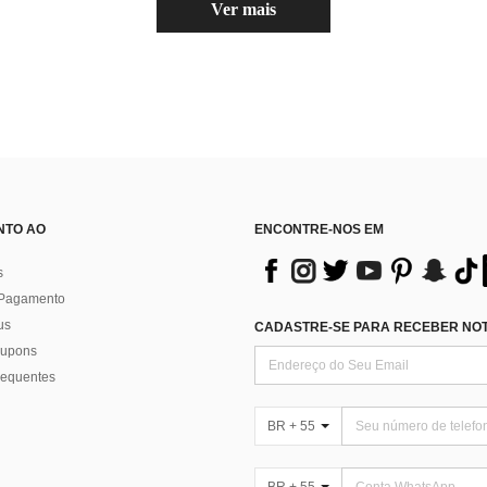
Ver mais
NTO AO
ENCONTRE-NOS EM
s
 Pagamento
us
CADASTRE-SE PARA RECEBER NOTÍ
 cupons
requentes
BR + 55