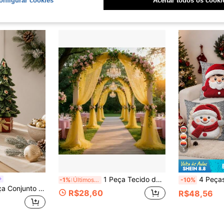
onfigurar cookies
Aceitar todos os cooki
(
Clientes re
5
1 Peça Tecido de Tule Amarelo Romântico de 393 Polegadas, Cortina de Tule de Cor Sólida Longa, Bottom de Festa Multiuso, Adequado para Arco de Casamento, Decoração Doméstica, Bottom de Arco de Casamento, Decoração de Chá de Bebê, Tecido de Arco Roxo, Decoração Doméstica, Festa de Aniversário de Casamento, É Adequado para Vários Festivais (Natal, Halloween, Ação de Graças, Ano Novo, Dia dos Namorados). Possui Cores Sólidas, com Múltiplas Cores Disponíveis
4 Peças Capas de Almofada de Natal, 45*45cm Veludo de Pele de Pêssego, Capas de Almo
-1%
Últimos 3 dias
-10%
intage Verdes com Topo de Estrela, Guirlanda de Pérolas, Caixa de Presente e Base de Tambor, para Lareira, Mesa de Jantar, Entrada, Decoração de Natal para Casa e Presente de Feriado
R$28,60
R$48,56