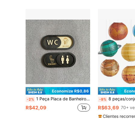
Economize R$0,86
Econ
1 Peça Placa de Banheiro de Madeira Criativa, Sinal Móvel Padrão WC Ocupado/Vazio, Adequado para Casa, Restaurante, Café, Boutique
8 peças/conjunto, Decorações de Festa do Espaço Sideral, Lanternas de Papel Penduradas com Planetas, Decoração de Festa da Galáxia de Astronauta, Decor
-2%
-9%
R$42,09
R$63,69
70+ ve
Clientes recorre