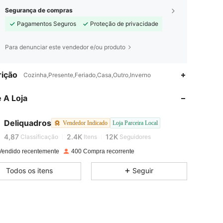
Segurança de compras
Pagamentos Seguros
Proteção de privacidade
Para denunciar este vendedor e/ou produto
ição
Cozinha,Presente,Feriado,Casa,Outro,Inverno
4,87
2.4K
12K
 A Loja
4,87
2.4K
12K
Deliquadros
Vendedor Indicado
Loja Parceira Local
p***s
está navegando
4,87
2.4K
12K
Classificação
Itens
Seguidores
Vendido recentemente
400 Compra recorrente
4,87
2.4K
12K
Todos os itens
Seguir
4,87
2.4K
12K