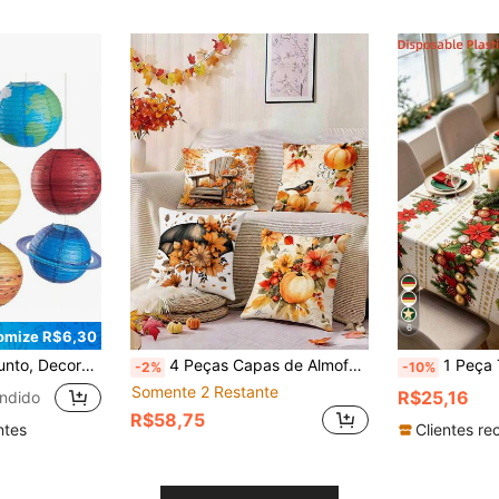
6
omize R$6,30
ações de Planetas do Sistema Solar Compatíveis com Tema de Festa de Aniversário do Espaço Sideral, Decoração de Teto do Quarto
4 Peças Capas de Almofada Decorativa de Outono 18x18 Polegadas Capas de Almofada de Ação de Graças com Abóbora, Abóbora, Folha de Bordo, Cadeira de Madeira, Padrão de Guarda-Chuva Capas de Almofada Decorativa, Capas de Almofada Decorativa de Poliéster Estilo Fazenda de Colheita Adequadas para Sala de Estar Sofá Cama Decoração Externa do Lar (Enchimentos de Almofada Não Incluídos)
1 Peça Toalha de Mesa de Natal, Toalha de Mesa Decorativa com Design de Elementos de Pinha e Bagas de Natal, Toalha de Mesa para Decoração de Festa de Natal, Decoração de Feliz Natal, Toal
-2%
-10%
Somente 2 Restante
R$25,16
ndido
R$58,75
ntes
Clientes re