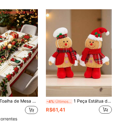
ha de Mesa Decorativa de Natal, Capa de Armário de Natal, Decoração de Mesa de Jantar de Natal, Decoração de Natal, Decoração de Quarto de Natal, Toalha de Mesa de Decoração Doméstica de Natal, Toalha de Mesa Descartável de Natal para Uso Externo, Suprimentos de Cozinha de Natal, Presentes de Natal, Presentes de Festa de Natal, Decoração de Natal, Decoração de Natal, Decoração de Ano Novo 2027
1 Peça Estátua de Boneco de Gengibre - Decoração de Natal, Material de Tecido, Decoração Multifuncional para Ambientes, Adequado para Exibição e Decoração de Feriados, Decoração de Sala de Estar, Decoração Interna, Decoração de Quarto, Decoração de Ano Novo, Decorações de Natal, Decoração de Festa de Festival, Suprimentos para Festa de Natal, Presentes de Festa, Feliz Ano Novo, Presentes de Natal, Decorações de Natal, Decoração de Festa de Festival, Suprimentos para Festa de Evento de Natal, Suprimentos para Festa de Evento de Natal, Presentes para Amigos e Família
-4%
Últimos 3 dias
R$61,41
correntes