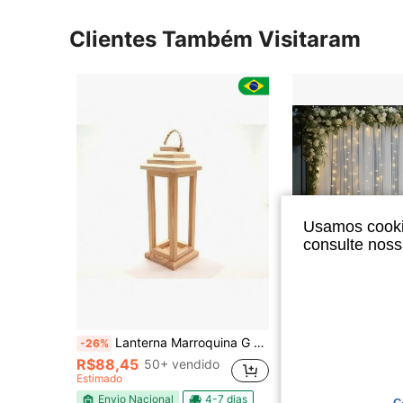
Clientes Também Visitaram
Usamos cookie
consulte nos
5
Econo
Lanterna Marroquina G em Madeira Pinus Cru – Decoração Boho Chic para Ambientes
6 Peças Cortina de Bottom de Tule Branco Luminoso, Cortina de Gaze Branca para Arco
-26%
-15%
Últimos 3 dias
R$88,45
50+ vendido
R$66,29
Estimado
Envio Nacional
4-7 dias