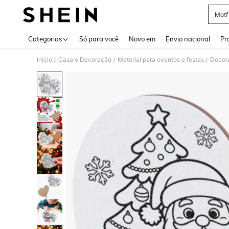
Motf
Use up 
Categorias
Só para você
Novo em
Envio nacional
Pr
Início
Casa e Decoração
Material para eventos e festas
Decor
/
/
/