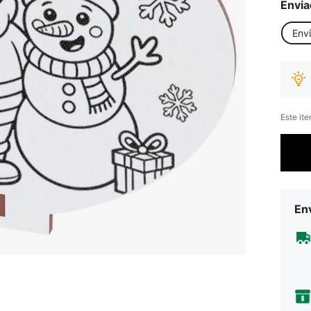
Envia
Env
Este it
Env