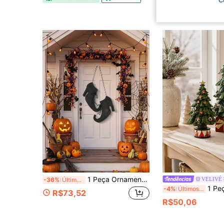
C
1 Peça Ornamento Pendurado de Sapato de Bruxa Assustador para Festa de Halloween, Sapato de Salto Alto de Bruxa Curvado Preto de Madeira, Bota de Bruxa Gótica para Decoração de Parede, Porta e Lareira, Decoração de Halloween para Casa, Bar e Café
VELIVÉ
-36%
Últimas 2 hrs
1 Peça Conjunto de Estatueta de Árvore de Natal em Resina, Decorações de Mesa V
-4%
Últimos 3 dias
R$73,52
R$50,06