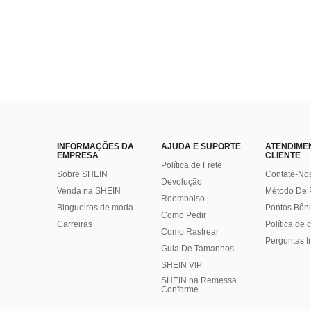
INFORMAÇÕES DA
AJUDA E SUPORTE
ATENDIME
EMPRESA
CLIENTE
Política de Frete
Sobre SHEIN
Contate-No
Devolução
Venda na SHEIN
Método De
Reembolso
Blogueiros de moda
Pontos Bôn
Como Pedir
Carreiras
Política de
Como Rastrear
Perguntas f
Guia De Tamanhos
SHEIN VIP
SHEIN na Remessa
Conforme