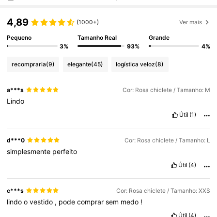
4,89
(1000+)
Ver mais
Pequeno
Tamanho Real
Grande
3%
93%
4%
recompraria
(9)
elegante
(45)
logística veloz
(8)
a***s
Cor: Rosa chiclete / Tamanho: M
Lindo
Útil
(1)
d***0
Cor: Rosa chiclete / Tamanho: L
simplesmente
perfeito
Útil
(4)
c***s
Cor: Rosa chiclete / Tamanho: XXS
lindo
o
vestido
,
pode
comprar
sem
medo
!
Útil
(4)