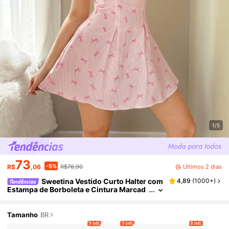
1/5
73
-5%
Últimos 2 dias
R$
,06
R$76,90
Sweetina Vestido Curto Halter com
4,89
(
1000+
)
Estampa de Borboleta e Cintura Marcad
a com Abertura nas Costas
Tamanho
BR
9 left
9 left
8 left