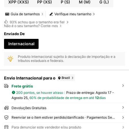
XPP
(XXS)
PP
(XS)
P
(S)
M
(M)
G
(L)
Guia de tamanhos
Verifique meu tamanho
93%
achou que o tamanho era fiel
Não é o seu tamanho? Conte-nos
Enviado De
Internacional
Produto Internacional sujeito à declaração de importação e a
tributos estaduais e federais.
Envio Internacional para o
Brazil
Frete grátis
200 pontos, se houver atraso
Prazo de entrega:
Agosto 17 -
Agosto 25,
60% de probabilidade de entrega em até
12
dias
Devoluções Gratuitas
Reenviar se o item estiver perdido/danificado · Pagamentos Seguros · Proteção de privacidade
Para denunciar este vendedor e/ou produto