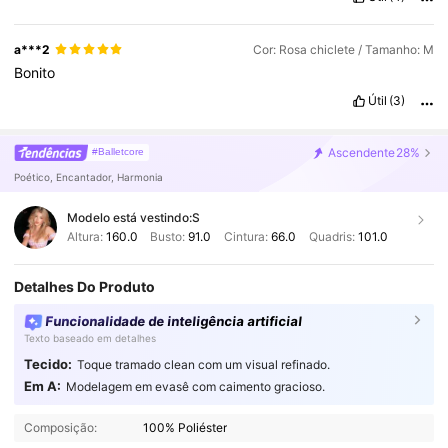
a***2
Cor: Rosa chiclete / Tamanho: M
Bonito
Útil
(3)
Ascendente
28%
#Balletcore
Poético, Encantador, Harmonia
Modelo está vestindo:
S
Altura:
160.0
Busto:
91.0
Cintura:
66.0
Quadris:
101.0
Detalhes Do Produto
Funcionalidade de inteligência artificial
Texto baseado em detalhes
Tecido:
Toque tramado clean com um visual refinado.
489K Seguidores
4,91
Em A:
Modelagem em evasê com caimento gracioso.
Composição:
100% Poliéster
489K Seguidores
4,91