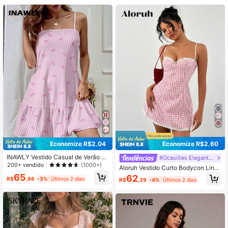
489K Seguidores
4,91
489K Seguidores
4,91
489K Seguidores
4,91
Economize R$2,04
Economize R$2,60
INAWLY Vestido Casual de Verão Fe
#Ocasiões Elegantes
minino Estampa de Listras e Laço
200+ vendido
(1000+)
Aloruh Vestido Curto Bodycon Linh
a A com Alças Finas, Estampa Xadr
65
62
R$
,86
-3%
Últimos 2 dias
R$
,39
-4%
Últimos 2 dias
ez Vermelho e Branco, e Acabamen
to em Renda para Mulheres