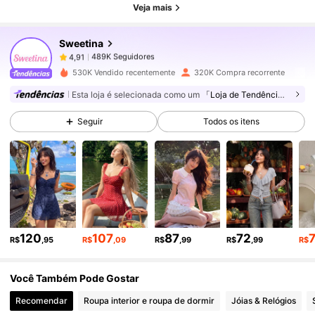
Veja mais
Sweetina
489K Seguidores
4,91
l***1
pago
1 dia atrás
s***r
seguido
1 horas atrás
530K Vendido recentemente
320K Compra recorrente
489K Seguidores
4,91
Esta loja é selecionada como um
「Loja de Tendências」
Seguir
Todos os itens
489K Seguidores
4,91
489K Seguidores
4,91
489K Seguidores
4,91
120
107
87
72
R$
,95
R$
,09
R$
,99
R$
,99
R$
Você Também Pode Gostar
489K Seguidores
4,91
Recomendar
Roupa interior e roupa de dormir
Jóias & Relógios