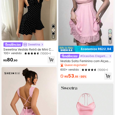
6
7
Sweetina
Economize R$22,94
Sweetina Vestido Retrô de Mini Cas
ual de Férias com Decote V Profund
100+ vendido
(1000+)
#Ocasiões Elegantes
o em Poá Preto e Branco
80
R$
,90
Vestido Solto Feminino com Alças F
inas, Bainha Franzida e Efeito Favor
Quase esgotado!
ecedor
600+ vendido
(1000+)
53
R$
,55
-30%