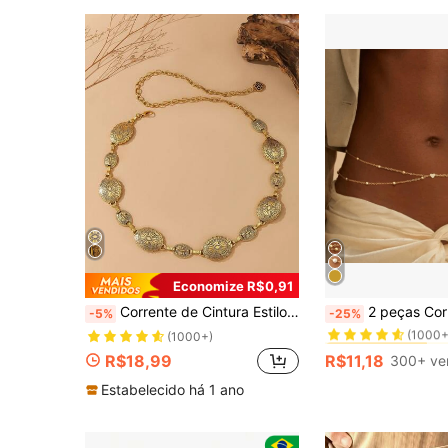
Economize R$0,91
#1 Mais Vendido
Corrente de Cintura Estilo Retrô para Mulheres
2 peças Corrente de Cintura Joi
-5%
-25%
(1000+
#1 Mais Vendido
#1 Mais Vendido
(1000+)
(1000+
(1000+
R$18,99
R$11,18
300+ ve
#1 Mais Vendido
(1000+
Estabelecido há 1 ano