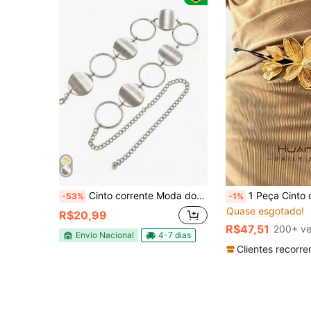
#4 Mais Vendido
Cinto corrente Moda dourado prata largura 5.5 cm
1 Peça Cinto de Cintura Retrô Exagerado com Flor de Tulipa Dourada, Cordão de
-53%
-1%
Quase esgotado!
#4 Mais Vendido
#4 Mais Vendido
R$20,99
Quase esgotado!
Quase esgotado!
R$47,51
200+ ve
#4 Mais Vendido
Envio Nacional
4-7 dias
Quase esgotado!
Clientes recorre