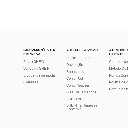
INFORMAÇÕES DA
AJUDA E SUPORTE
ATENDIME
EMPRESA
CLIENTE
Política de Frete
Sobre SHEIN
Contate-No
Devolução
Venda na SHEIN
Método De
Reembolso
Blogueiros de moda
Pontos Bôn
Como Pedir
Carreiras
Política de
Como Rastrear
Perguntas f
Guia De Tamanhos
SHEIN VIP
SHEIN na Remessa
Conforme