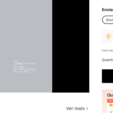
Envia
Env
Este it
Quant
Ou
P
R
Ver mais