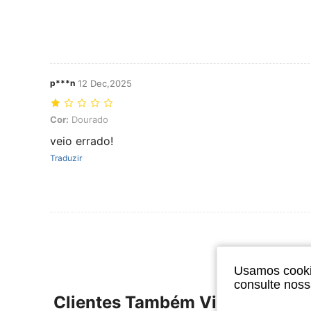
p***n
12 Dec,2025
Cor: Dourado
Cor:
Dourado
veio errado!
Traduzir
Usamos cookie
consulte nos
Clientes Também Visitaram