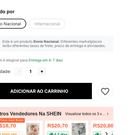
do por
io Nacional
Internacional
Este é um produto
Envio Nacional
. Diferentes marketplaces
terão diferentes taxas de frete, prazo de entrega e atividades.
em é elegível para
Entrega em 4-7 dias
idade:
ADICIONAR AO CARRINHO
tros Vendedores Na SHEIN
Visualizar todos os 3 vendedores
reço mais Baixo
$18,70
R$20,70
R$20,88
4-7 dias
4-7 dias
#1 mais vendido