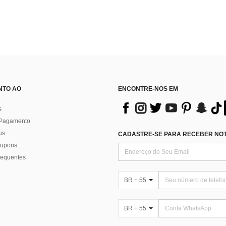
NTO AO
ENCONTRE-NOS EM
s
 Pagamento
us
CADASTRE-SE PARA RECEBER NOTÍ
 cupons
requentes
BR + 55
BR + 55