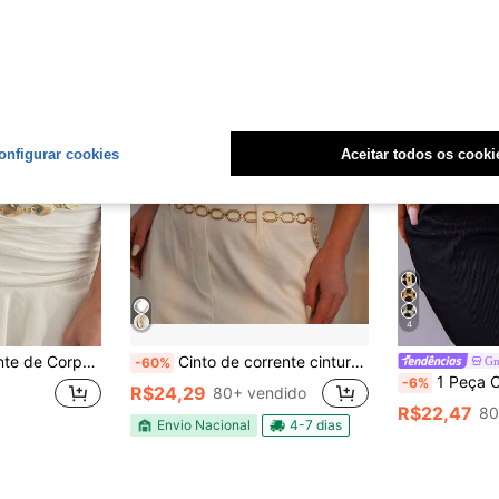
onfigurar cookies
Aceitar todos os cooki
4
ada para Férias de Verão, Praia, Festival de Música, Festa, Dia dos Namorados, Dia das Mães, Presente para Família e Entes Queridos
Cinto de corrente cintura Liga de ZincoMetalCintoCasamentoCorrente
Gm
-60%
1 Peça Corrente de Corpo de Joia Metál
-6%
R$24,29
80+ vendido
R$22,47
80
Envio Nacional
4-7 dias