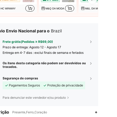
HC WINWAY
M&Q DA MODA
M&L DA MODA
io Envio Nacional para o
Brazil
Frete grátis(Pedidos ≥ R$69,00)
Prazo de entrega:
Agosto 12 - Agosto 17
Entrega em 4-7 dias : exclui finais de semana e feriados
Os itens desta categoria não podem ser devolvidos ou
trocados.
Segurança de compras
Pagamentos Seguros
Proteção de privacidade
Para denunciar este vendedor e/ou produto
ição
Presente,Ferro,Coração
4,89
118
2.2K