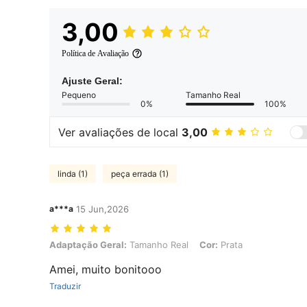
3,00
Política de Avaliação
Ajuste Geral:
Pequeno
Tamanho Real
0%
100%
Ver avaliações de local
3,00
linda (1)
peça errada (1)
a***a
15 Jun,2026
Adaptação Geral: Tamanho Real, Cor: Prata
Adaptação Geral:
Tamanho Real
Cor:
Prata
Amei, muito bonitooo
Traduzir