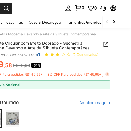
0
0
ar. Press Enter to select.
s masculinas
Casa & Decoração
Tamanhos Grandes
Joias e acessó
metria Moderna Elevando a Arte da Silhueta Contemporânea
te Circular com Efeito Dobrado - Geometria
a Elevando a Arte da Silhueta Contemporânea
c25083059554579339
(2 Comentários)
9
,58
R$49,99
-61%
ICE AND AVAILABILITY
 Para pedidos R$149,99+
3% OFF Para pedidos R$149,99+
vio Nacional
Dourado
Ampliar imagem