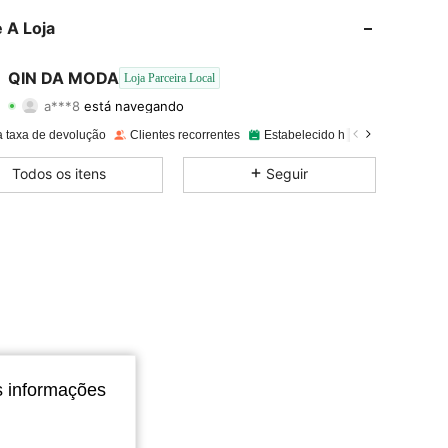
 A Loja
4,89
118
2.2K
QIN DA MODA
Loja Parceira Local
a***8
está navegando
4,89
118
2.2K
Classificação
Itens
Seguidores
a taxa de devolução
Clientes recorrentes
Estabelecido há 1 ano
14K Ve
4,89
118
2.2K
Todos os itens
Seguir
4,89
118
2.2K
4,89
118
2.2K
4,89
118
2.2K
s informações
4,89
118
2.2K