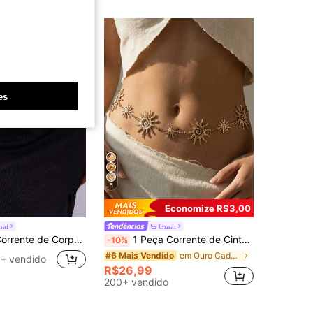
4,89
118
2.2K
4,89
118
2.2K
es
5
Economize R$3,00
ai
Gmai
ica de Moda Feminina, Cinto de Cintura Decorativo Geométrico para Vestido
1 Peça Corrente de Cintura Patchwork com Rosto Sorridente Vintage e Sol Dourado, Acessório de Joias Corporais de Moda Feminina para Verão, Adequado para Rua, Festa, Praia e Uso Diário
-10%
em Ouro Cadeia de cintura feminina
#6 Mais Vendido
+ vendido
R$26,99
200+ vendido