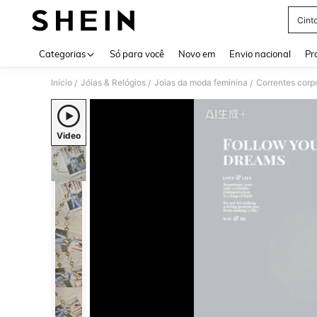
Cint
Use up 
Categorias
Só para você
Novo em
Envio nacional
Pr
Início
Jóias & Relógios
Joias da moda feminina
Correntes corp
/
/
/
Video