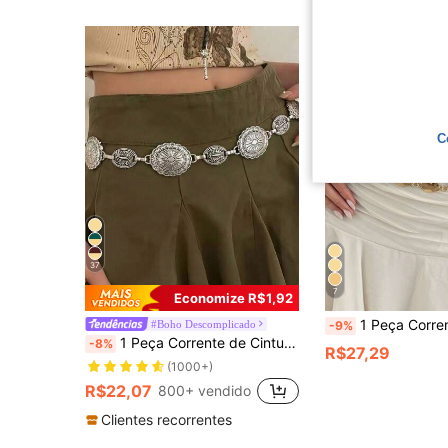
C
37
7
Economize R$1,92
1 Peça Corrente de Corpo de Disco de Metal Martelado Assimétrico Geométrico, Corrente de Cintura de Design Exagerado Punk de Alta Qualidade Dourada, Adequ
#Boho Descomplicado
-9%
1 Peça Corrente de Cintura Vintage Fashion Boêmia com Padrão Floral de Metal Desgastado, Disco de Flor, Adequada para Uso Diário e Festas de Mulheres
-8%
R$27,29
(1000+)
R$22,07
800+ vendido
Clientes recorrentes