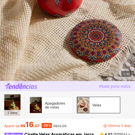
1/30
Apagadores
Velas
de velas
2
itens
16
-30%
Últimos 2 dias
R$
,07
R$22,95
Apartir de
Cirelle Velas Aromáticas em Jarra
4,85
(
1000+
)