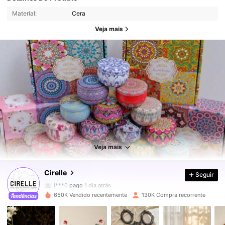
Material:
Cera
Veja mais
396K Seguidores
4,85
396K Seguidores
4,85
Veja mais
Cirelle
Seguir
396K Seguidores
4,85
l***0
pago
1 dia atrás
650K Vendido recentemente
130K Compra recorrente
396K Seguidores
4,85