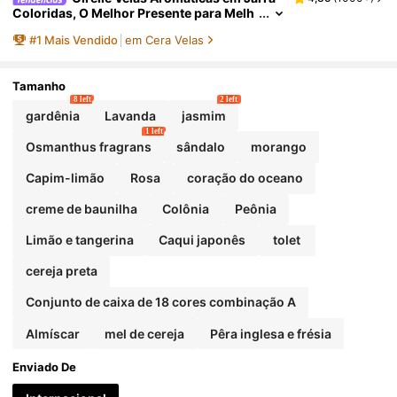
Coloridas, O Melhor Presente para Melh
or Amiga, Mulheres, Mãe, Namorada, Es
#
1
Mais Vendido
em Cera Velas
posa, Pais, Filhas e Filhos, Velas de Cera de S
oja para Decoração de Casa e Ambiente, Vela
Decorativa para Presente de Aniversário, Dia
das Mães, Dia dos Namorados
Tamanho
8 left
2 left
gardênia
Lavanda
jasmim
1 left
Osmanthus fragrans
sândalo
morango
Capim-limão
Rosa
coração do oceano
creme de baunilha
Colônia
Peônia
Limão e tangerina
Caqui japonês
tolet
cereja preta
Conjunto de caixa de 18 cores combinação A
Almíscar
mel de cereja
Pêra inglesa e frésia
Enviado De