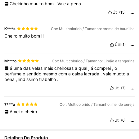
Cheirinho
muuito
bom
.
Vale
a
pena
Útil
(15)
K***s
Cor: Multicolorido / Tamanho: creme de baunilha
Cheiro
muito
bom
!!
Útil
(1)
M***o
Cor: Multicolorido / Tamanho: Limão e tangerina
é
uma
das
velas
mais
cheirosas
a
qual
j
á
comprei
,
o
perfume
é
sentido
mesmo
com
a
caixa
lacrada
.
vale
muoto
a
pena
,
lindissimo
trabalho
.
Útil
(7)
7***x
Cor: Multicolorido / Tamanho: mel de cereja
Amei
o
cheiro
Útil
(6)
Detalhes Do Produto