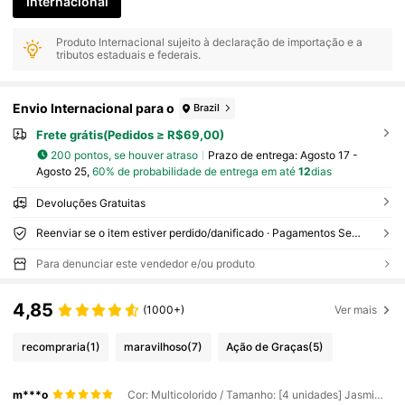
Internacional
Produto Internacional sujeito à declaração de importação e a
tributos estaduais e federais.
Envio Internacional para o
Brazil
Frete grátis(Pedidos ≥ R$69,00)
200 pontos, se houver atraso
Prazo de entrega:
Agosto 17 -
Agosto 25,
60% de probabilidade de entrega em até
12
dias
Devoluções Gratuitas
Reenviar se o item estiver perdido/danificado · Pagamentos Seguros · Proteção de privacidade
Para denunciar este vendedor e/ou produto
4,85
(1000+)
Ver mais
recompraria
(1)
maravilhoso
(7)
Ação de Graças
(5)
m***o
Cor: Multicolorido / Tamanho: [4 unidades] Jasmim + Lavanda + Sândalo + Baunilha