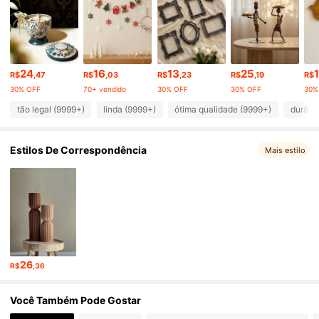
396K Seguidores
4,85
396K Seguidores
4,85
24
16
13
25
R$
,47
R$
,03
R$
,23
R$
,19
R$
30% OFF
70+ vendido
30% OFF
30% OFF
30%
396K Seguidores
4,85
tão legal (9999+)
linda (9999+)
ótima qualidade (9999+)
duráve
Estilos De Correspondência
396K Seguidores
Mais estilo
4,85
396K Seguidores
4,85
396K Seguidores
4,85
26
R$
,36
396K Seguidores
4,85
Você Também Pode Gostar