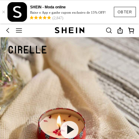
SHEIN - Moda online
×
OBTER
Baixe o App e ganhe cupom exclusivo de 15% OFF!
(2,847)