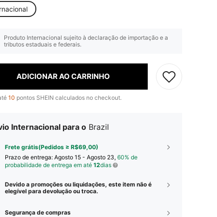
rnacional
Produto Internacional sujeito à declaração de importação e a
tributos estaduais e federais.
ADICIONAR AO CARRINHO
até
10
pontos SHEIN calculados no checkout.
io Internacional para o
Brazil
Frete grátis(Pedidos ≥ R$69,00)
Prazo de entrega:
Agosto 15 - Agosto 23,
60% de
probabilidade de entrega em até
12
dias
Devido a promoções ou liquidações, este item não é
elegível para devolução ou troca.
Segurança de compras