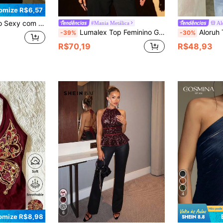
omize R$6,57
ara o Verão, Top Feminino Retrô Y2K com Lantejoulas, Adequado para Sair, Festa, Show, Fantasia de Halloween
#Mania Metálica
Al
Lumalex Top Feminino Glamoroso com Alça Gargantilha, Ajuste Justo, Corrente Metálica com Lantejoulas
Aloruh Top Cropped Bandeau com Lan
-39%
-30%
R$70,19
R$48,93
4
6
omize R$8,98