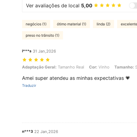
Ver avaliações de local
5,00
negócios (1)
ótimo material (1)
linda (2)
excelente
preso no trânsito (1)
l***s
31 Jan,2026
Adaptação Geral: Tamanho Real, Cor: Vinho, Tamanho: S
Adaptação Geral:
Tamanho Real
Cor:
Vinho
Tamanho:
Amei super atendeu as minhas expectativas 💗
Traduzir
n***3
22 Jan,2026