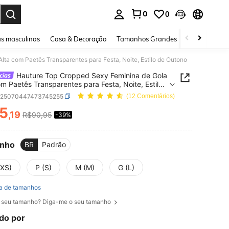
0
0
ar. Press Enter to select.
s masculinas
Casa & Decoração
Tamanhos Grandes
Joias e acessó
ta com Paetês Transparentes para Festa, Noite, Estilo de Outono
Hauture Top Cropped Sexy Feminina de Gola
om Paetês Transparentes para Festa, Noite, Estilo
tono
z25070447473745255
(12 Comentários)
5
,19
R$90,95
-39%
ICE AND AVAILABILITY
nho
BR
Padrão
(XS)
P (S)
M (M)
G (L)
a de tamanhos
 seu tamanho? Diga-me o seu tamanho
do por