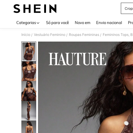
Crop
Use up 
Categorias
Só para você
Novo em
Envio nacional
Pr
Início
Vestuário Feminino
Roupas Femininas
Femininos Tops, B
/
/
/