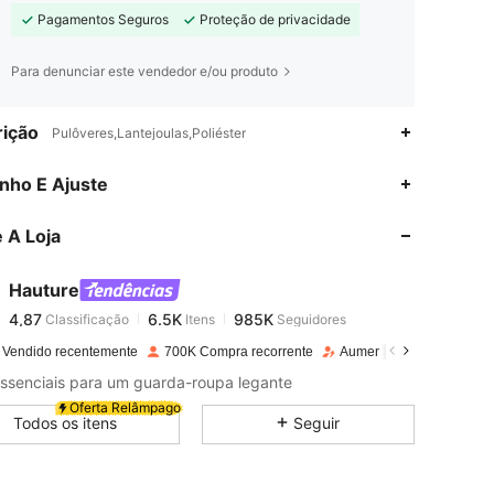
Pagamentos Seguros
Proteção de privacidade
Para denunciar este vendedor e/ou produto
ição
Pulôveres,Lantejoulas,Poliéster
4,87
6.5K
985K
nho E Ajuste
 A Loja
4,87
6.5K
985K
Hauture
4,87
6.5K
985K
Classificação
Itens
Seguidores
b***1
pago
1 dia atrás
 Vendido recentemente
700K Compra recorrente
Aumento de seguidores 
4,87
6.5K
985K
essenciais para um guarda-roupa legante
Oferta Relâmpago
Todos os itens
Seguir
4,87
6.5K
985K