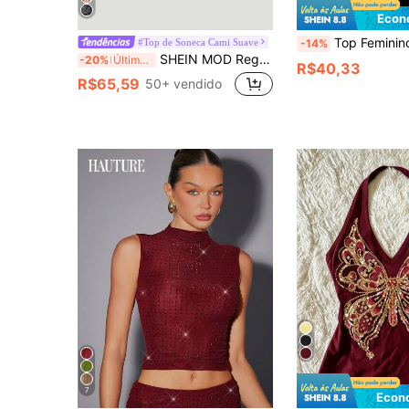
Econ
Top Feminino Sexy com Lantejoulas, Costas Abertas e Alça Halter, Top Sem Mangas com Blocos de Cor e Lantejoulas p
#Top de Soneca Cami Suave
-14%
SHEIN MOD Regata Cropped com Decoração de Lantejoulas Feminina, Formal, Primavera/Verão, Festa, Casamento, Top Elegante, Saída, Aniversário
-20%
Últimos 3 dias
R$40,33
R$65,59
50+ vendido
7
Econ