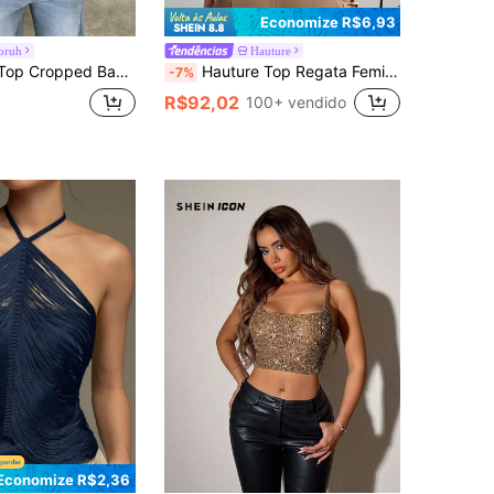
Economize R$6,93
oruh
Hauture
tejoulas Brilhantes Vermelho Vinho, Roupa Sexy para Festa, Música e Festival
Hauture Top Regata Feminina de Escritório com Gola Retrô, Decote Nas Costas e Fecho Metálico Dourado
-7%
R$92,02
100+ vendido
Economize R$2,36