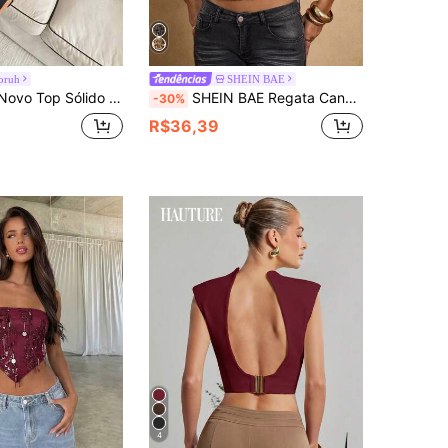
oruh
SHEIN BAE
rno, Vestimenta de Festa Glamorosa e Cintilante, Top Cropped Sexy Sem Costas com Lantejoulas, Top Cintilante, Top Brilhante, Top Halter, Tops Vermelhos para Mulheres
SHEIN BAE Regata Canelada Decotada Feminina Cor Sólida com Lantejoulas
-30%
R$36,39
4