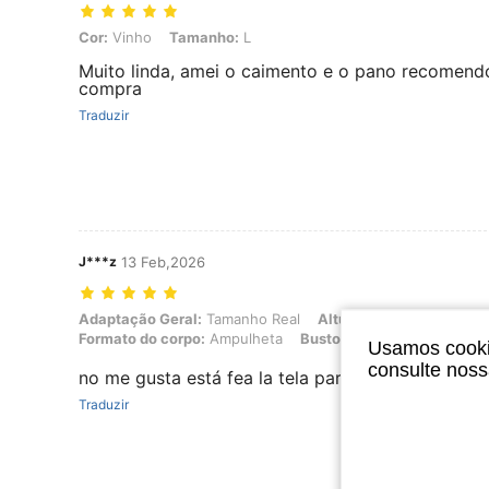
Cor: Vinho, Tamanho: L
Cor:
Vinho
Tamanho:
L
Muito linda, amei o caimento e o pano recomend
compra
Traduzir
J***z
13 Feb,2026
Adaptação Geral: Tamanho Real, Altura: 162 cm / 64 in, Peso: 56 kg /
Adaptação Geral:
Tamanho Real
Altura:
162 cm / 64 in
Formato do corpo:
Ampulheta
Busto:
81 cm / 32 in
Cint
Usamos cookie
consulte nos
no me gusta está fea la tela parece red para pes
Traduzir