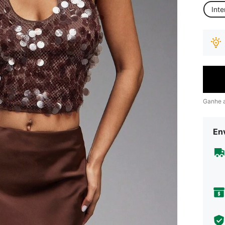
Inte
Ganhe 
Env