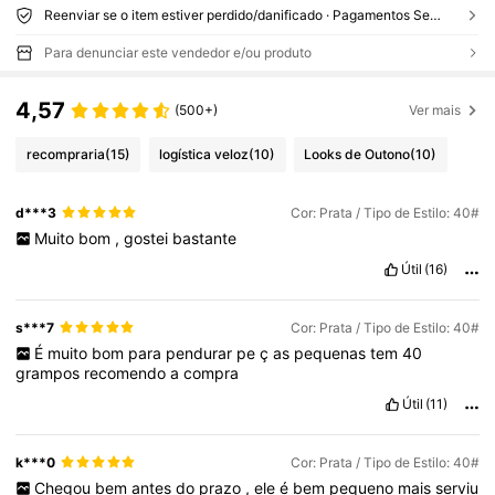
Reenviar se o item estiver perdido/danificado · Pagamentos Seguros · Proteção de privacidade
Para denunciar este vendedor e/ou produto
4,57
(500+)
Ver mais
recompraria
(15)
logística veloz
(10)
Looks de Outono
(10)
d***3
Cor: Prata / Tipo de Estilo: 40#
Muito
bom
,
gostei
bastante
Útil
(16)
s***7
Cor: Prata / Tipo de Estilo: 40#
É
muito
bom
para
pendurar
pe
ç
as
pequenas
tem
40
grampos
recomendo
a
compra
Útil
(11)
k***0
Cor: Prata / Tipo de Estilo: 40#
Chegou
bem
antes
do
prazo
,
ele
é
bem
pequeno
mais
serviu