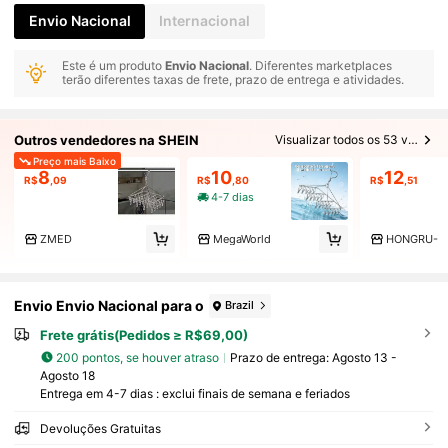
Envio Nacional
Internacional
Este é um produto
Envio Nacional
. Diferentes marketplaces
terão diferentes taxas de frete, prazo de entrega e atividades.
Outros vendedores na SHEIN
Visualizar todos os 53 vendedores
Preço mais Baixo
8
10
12
R$
,09
R$
,80
R$
,51
4-7 dias
ZMED
MegaWorld
HONGRU-
Envio Envio Nacional para o
Brazil
Frete grátis(Pedidos ≥ R$69,00)
200 pontos, se houver atraso
Prazo de entrega:
Agosto 13 -
Agosto 18
Entrega em 4-7 dias : exclui finais de semana e feriados
Devoluções Gratuitas