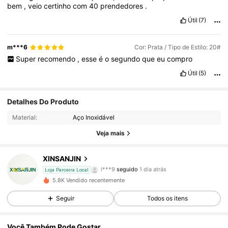
bem
,
veio
certinho
com
40
prendedores
.
Útil
(7)
m***6
Cor: Prata / Tipo de Estilo: 20#
Super
recomendo
,
esse
é
o
segundo
que
eu
compro
Útil
(5)
87 Seguidores
4,57
Detalhes Do Produto
Material:
Aço Inoxidável
87 Seguidores
4,57
Veja mais
87 Seguidores
4,57
XINSANJIN
l***9
seguido
1 dia atrás
Loja Parceira Local
87 Seguidores
4,57
5.8K Vendido recentemente
87 Seguidores
4,57
Seguir
Todos os itens
87 Seguidores
4,57
Você Também Pode Gostar