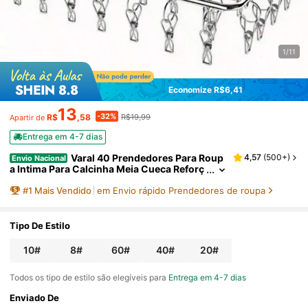
1/11
Economize R$6,41
13
-32%
R$
,58
R$19,99
Apartir de
Entrega em 4-7 dias
Varal 40 Prendedores Para Roup
4,57
(
500+
)
Envio Nacional
a Intima Para Calcinha Meia Cueca Reforç
ado inox 08/10/20/60 Prendedores
#
1
Mais Vendido
em Envio rápido Prendedores de roupa
Tipo De Estilo
10#
8#
60#
40#
20#
Todos os tipo de estilo são elegíveis para
Entrega em 4-7 dias
Enviado De