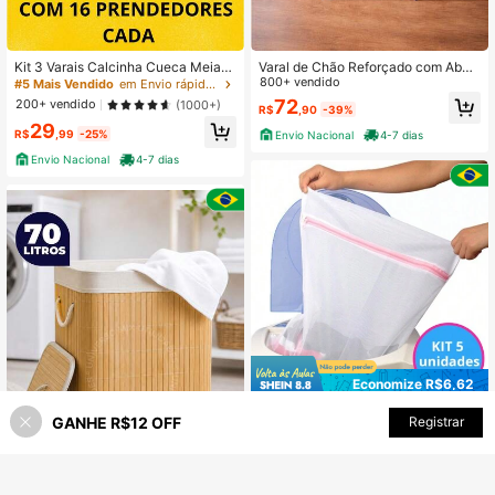
Kit 3 Varais Calcinha Cueca Meias
Varal de Chão Reforçado com Abas
Com 16 prendedores Cores Sortidas
Aço Resistente 160cm
800+ vendido
#5 Mais Vendido
em Envio rápido Cabide de roupas
Reforçado
72
200+ vendido
(1000+)
R$
,90
-39%
29
R$
,99
-25%
Envio Nacional
4-7 dias
Envio Nacional
4-7 dias
Economize R$6,62
5 Sacos Lava Fácil para Máquina d
GANHE R$12 OFF
ADICIONAR AO CARRINHO
Registrar
32% OFF!
e Lavar Roupas
#1 Mais Vendido
em Branco Sacos de roupa suja
5,3k+ vendido
(1000+)
15
R$
,28
-30%
Economize R$244,50