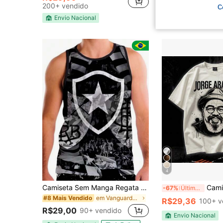
200+ vendido
900+ vendido
C
Envio Nacional
Envio Nacional
4
Camiseta Sem Manga Regata Poliéster Botafogo Torcedor
Camiseta Oversized Masculina J
-67%
Últimos 2 dias
em Vanguarda - Hip-Hop Streetwear Regatas masculin
#8 Mais Vendido
R$29,36
100+ v
R$29,00
90+ vendido
Envio Nacional