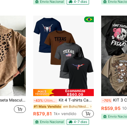
(100+)
Envio Nacional
4-7 dias
Envio Nacio
Economize
R$60,09
pardo, Manga Curta, Estilo Retrô de Rua Casual para o Dia a Dia, Tecido de Malha Respirável, Ajuste Regular com Gola Redonda
Kit 4 T-shirts Camisetas Masculina Country Texas Rodeio Peão Trabalho Dia Dia
KIT 3 CAMISETA Masculina Algodão A
-43%
Últimos 2 dias
-70%
em Boho/Western - Estilo Western Camisetas masculi
#1 Mais Vendido
R$59,95
10
R$79,81
1k+ vendido
Envio Nacio
Envio Nacional
4-7 dias