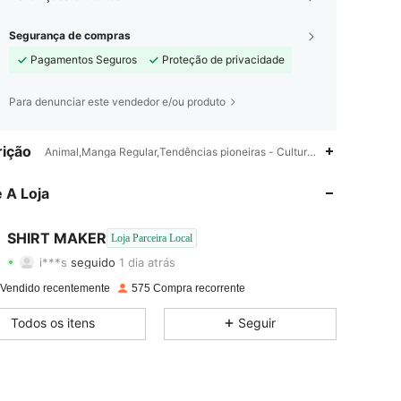
Segurança de compras
Pagamentos Seguros
Proteção de privacidade
Para denunciar este vendedor e/ou produto
ição
4,51
92
2.7K
Animal,Manga Regular,Tendências pioneiras - Cultura de gangues
4,51
92
2.7K
 A Loja
4,51
92
2.7K
SHIRT MAKER
Loja Parceira Local
i***s
seguido
1 dia atrás
4,51
92
2.7K
Classificação
Itens
Seguidores
 Vendido recentemente
575 Compra recorrente
4,51
92
2.7K
Todos os itens
Seguir
4,51
92
2.7K
4,51
92
2.7K