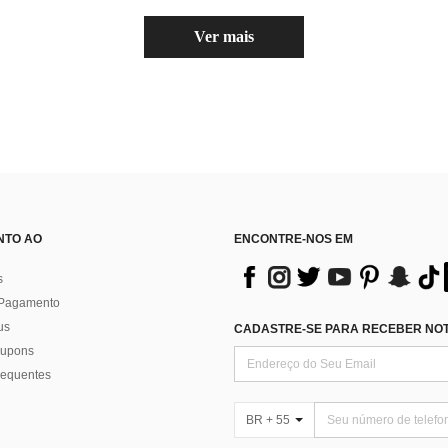
Ver mais
NTO AO
ENCONTRE-NOS EM
s
 Pagamento
us
CADASTRE-SE PARA RECEBER NOTÍ
 cupons
requentes
BR + 55