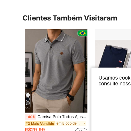
Clientes Também Visitaram
Usamos cookie
consulte nos
7
Camisa Polo Todos Ajuste Regular Bordado Masculina
Kit 3 Camiseta Masculina Camisa Malha Premium 100% Algodão
-40%
-77%
em Bloco de cores Camisas Polo Masculinas
#3 Mais Vendido
#1 Mais Vendido
R$29,99
R$29,90