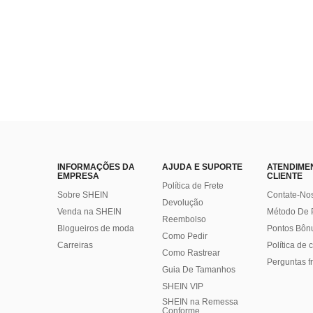
INFORMAÇÕES DA
AJUDA E SUPORTE
ATENDIME
EMPRESA
CLIENTE
Política de Frete
Sobre SHEIN
Contate-No
Devolução
Venda na SHEIN
Método De
Reembolso
Blogueiros de moda
Pontos Bôn
Como Pedir
Carreiras
Política de
Como Rastrear
Perguntas f
Guia De Tamanhos
SHEIN VIP
SHEIN na Remessa
Conforme