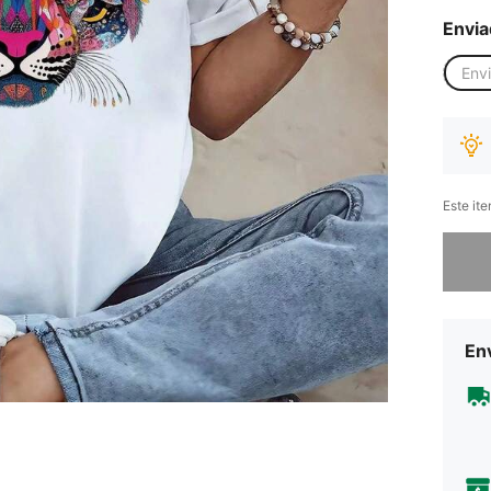
Envia
Env
Este it
Desculp
Env