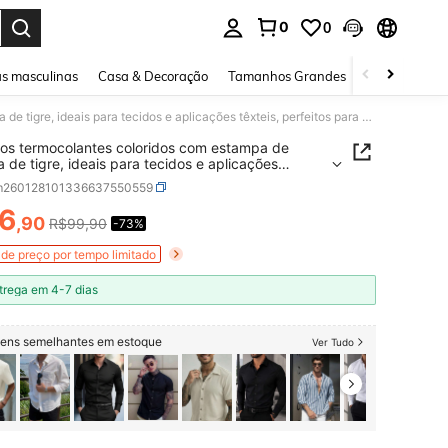
0
0
ar. Press Enter to select.
s masculinas
Casa & Decoração
Tamanhos Grandes
Joias e acessó
Adesivos termocolantes coloridos com estampa de cabeça de tigre, ideais para tecidos e aplicações têxteis, perfeitos para confecção de roupas, camisetas e decoração de almofadas.
os termocolantes coloridos com estampa de
 de tigre, ideais para tecidos e aplicações
s, perfeitos para confecção de roupas, camisetas
m260128101336637550559
ração de almofadas.
6
,90
R$99,90
-73%
ICE AND AVAILABILITY
de preço por tempo limitado
trega em 4-7 dias
itens semelhantes em estoque
Ver Tudo