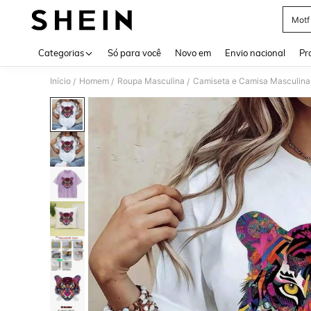
Motf
Use up 
Categorias
Só para você
Novo em
Envio nacional
Pr
Início
Homem
Roupa Masculina
Camiseta e Camisa Masculina
/
/
/