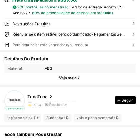
Frete grátis(Pedidos ≥ R$69,00)
200 pontos, se houver atraso
Prazo de entrega:
Agosto 12 -
Agosto 23,
60% de probabilidade de entrega em até
9
dias
Devoluções Gratuitas
Reenviar se o item estiver perdido/danificado · Pagamentos Seguros · Proteção de privacidade
Para denunciar este vendedor e/ou produto
16 Seguidores
4,69
Detalhes Do Produto
16 Seguidores
4,69
Material:
ABS
16 Seguidores
4,69
Veja mais
16 Seguidores
4,69
16 Seguidores
4,69
TocaTeca
m***2
seguido
1 dia atrás
Seguir
16 Seguidores
4,69
cal
Loja Parceira Local
16 Seguidores
4,69
logística veloz (1)
Autêntico (1)
vale a pena comprar! (1)
16 Seguidores
4,69
16 Seguidores
4,69
Você Também Pode Gostar