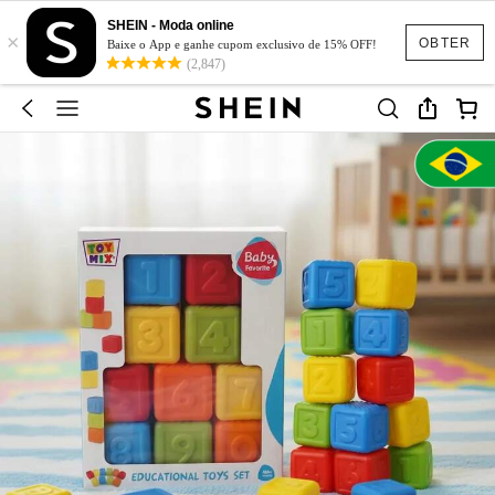
SHEIN - Moda online
×
OBTER
Baixe o App e ganhe cupom exclusivo de 15% OFF!
(2,847)