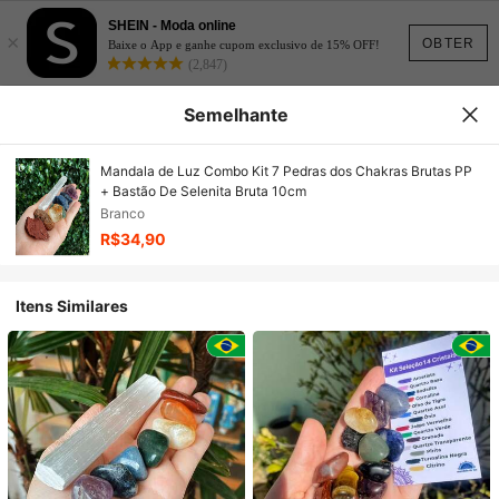
SHEIN - Moda online
×
OBTER
Baixe o App e ganhe cupom exclusivo de 15% OFF!
(2,847)
Semelhante
Mandala de Luz Combo Kit 7 Pedras dos Chakras Brutas PP
+ Bastão De Selenita Bruta 10cm
Branco
R$34,90
Itens Similares